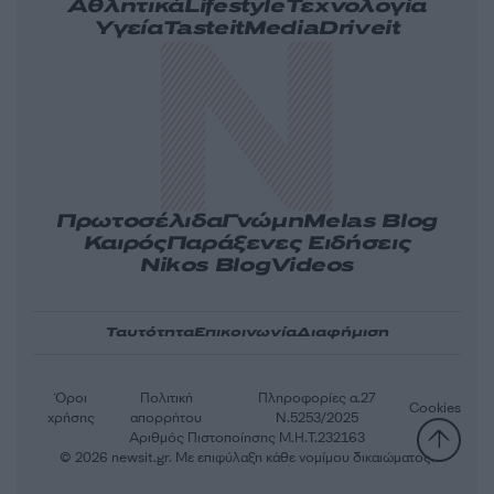
Αθλητικά
Lifestyle
Τεχνολογία
Υγεία
Tasteit
Media
Driveit
Πρωτοσέλιδα
Γνώμη
Melas Blog
Καιρός
Παράξενες Ειδήσεις
Nikos Blog
Videos
Ταυτότητα
Επικοινωνία
Διαφήμιση
Όροι
Πολιτική
Πληροφορίες α.27
Cookies
χρήσης
απορρήτου
Ν.5253/2025
Αριθμός Πιστοποίησης Μ.Η.Τ.232163
© 2026 newsit.gr. Με επιφύλαξη κάθε νομίμου δικαιώματος.