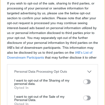
ελάχιστου ετήσιου εισοδήματος
If you wish to opt-out of the sale, sharing to third parties, or
processing of your personal or sensitive information for
6.350 στοχευμένους ελέγχους βάσει
targeted advertising by us, please use the below opt-out
κριτηρίων κινδύνου
section to confirm your selection. Please note that after your
1.500 ελέγχους κατόπιν πληροφοριακών
opt-out request is processed you may continue seeing
δελτίων.
interest-based ads based on personal information utilized by
us or personal information disclosed to third parties prior to
your opt-out. You may separately opt-out of the further
ΔΙΑΦΗΜΙΣΗ
disclosure of your personal information by third parties on the
IAB’s list of downstream participants. This information may
also be disclosed by us to third parties on the
IAB’s List of
Downstream Participants
that may further disclose it to other
third parties.
Please note that this website/app uses one or more Google
Personal Data Processing Opt Outs
services and may gather and store information including but
not limited to your visit or usage behaviour. You may click to
I want to opt-out of the Sharing of my
personal data.
grant or deny consent to Google and its third-party tags to
Opted In
use your data for below specified purposes in below Google
consent section.
I want to opt-out of the Sale of my
Personal Data.
Opted In