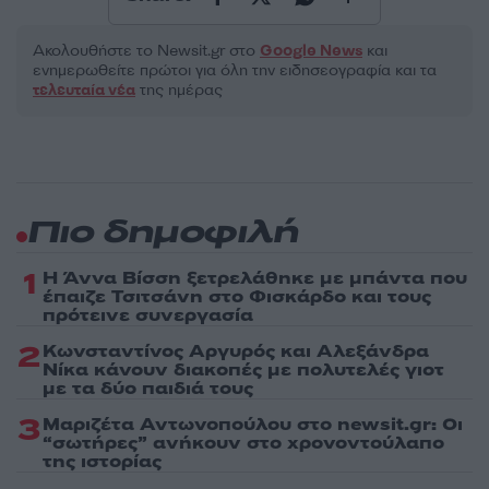
Ακολουθήστε το Νewsit.gr στο
Google News
και
ενημερωθείτε πρώτοι για όλη την ειδησεογραφία και τα
τελευταία νέα
της ημέρας
Πιο δημοφιλή
1
Η Άννα Βίσση ξετρελάθηκε με μπάντα που
έπαιζε Τσιτσάνη στο Φισκάρδο και τους
πρότεινε συνεργασία
2
Κωνσταντίνος Αργυρός και Αλεξάνδρα
Νίκα κάνουν διακοπές με πολυτελές γιοτ
με τα δύο παιδιά τους
3
Μαριζέτα Αντωνοπούλου στο newsit.gr: Οι
“σωτήρες” ανήκουν στο χρονοντούλαπο
της ιστορίας