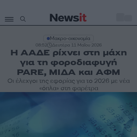
Μετάβαση
σε
o
29
περιεχόμενο
Μακρο-οικονομία
08:52
Δευτέρα 11 Μαΐου 2026
Η ΑΑΔΕ ρίχνει στη μάχη
για τη φοροδιαφυγή
PARE, ΜΙΔΑ και ΑΦΜ
Οι έλεχγοι της εφορίας για το 2026 με νέα
«όπλα» στη φαρέτρα