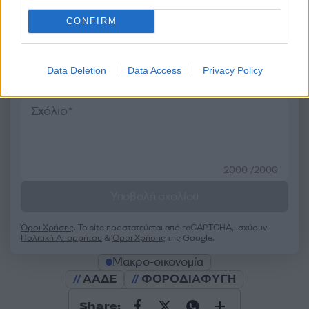
CONFIRM
Σχολίασε εδώ
Data Deletion
Data Access
Privacy Policy
50 /50
2000 /2000
Υποβολή σχολίου
Όροι Χρήσης
. Το site προστατεύεται από reCAPTCHA, ισχύουν
Πολιτική Απορρήτου
&
Όροι Χρήσης
της Google.
Μακρο-οικονομία
ΑΑΔΕ
ΦΟΡΟΔΙΑΦΥΓΗ
Share: