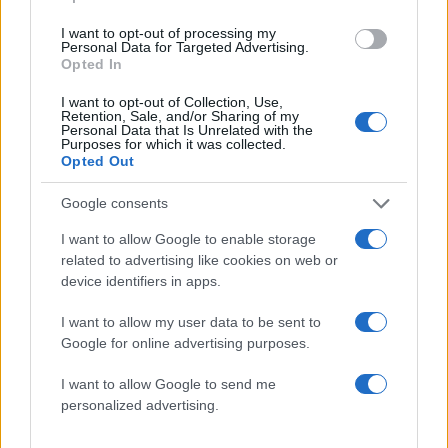
Αν τα χάσατε
I want to opt-out of processing my
Personal Data for Targeted Advertising.
Opted In
I want to opt-out of Collection, Use,
Retention, Sale, and/or Sharing of my
Personal Data that Is Unrelated with the
Purposes for which it was collected.
Opted Out
Google consents
I want to allow Google to enable storage
Η απεγνωσμένη
Εκρηκτικό κοκτέιλ ζέσ
προσπάθεια του barman να
με 40άρια και 8 μποφό
related to advertising like cookies on web or
σώσει τον 4χρονο που
Σε συναγερμό η χώρα 
device identifiers in apps.
πνίγηκε σε πισίνα στην
φωτιές, ενισχύονται 
Πάρο - Πώς έγινε η
άνεμοι τις επόμενες ημ
I want to allow my user data to be sent to
τραγωδία
Google for online advertising purposes.
I want to allow Google to send me
Σχόλια
personalized advertising.