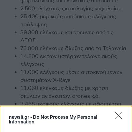
φορολογικές και ελεγκτικές υπηρεσίες
2.500 ελέγχους φορολογίας κεφαλαίου
25.400 μερικούς επιτόπιους ελέγχους
πρόληψης
39.300 ελέγχους και έρευνες από τις
ΔΕΟΣ
75.000 ελέγχους δίωξης από τα Τελωνεία
14.800 εκ των υστέρων τελωνειακούς
ελέγχους
11.000 ελέγχους μέσω αυτοκινούμενων
συστημάτων X-Rays
11.060 ελέγχους δίωξης με χρήση
σκύλων ανιχνευτών, drones κ.ά.
3.468 μερικούς ελέγχους με αξιοποίηση
POS, myDATA και στοιχείων
newsit.gr -
Do Not Process My Personal
ενδοκοινοτικών συναλλαγών
Information
690 ελέγχους επί αμφισβήτησης