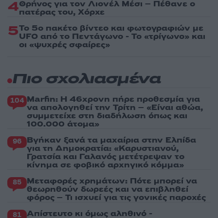
4
Θρήνος για τον Λιονέλ Μέσι – Πέθανε ο
πατέρας του, Χόρχε
5
Το 5ο πακέτο βίντεο και φωτογραφιών με
UFO από το Πεντάγωνο - Το «τρίγωνο» και
οι «ψυχρές σφαίρες»
Πιο σχολιασμένα
Marfin: Η 46χρονη πήρε προθεσμία για
104
να απολογηθεί την Τρίτη – «Είναι αθώα,
συμμετείχε στη διαδήλωση όπως και
100.000 άτομα»
Βγήκαν ξανά τα μαχαίρια στην Ελπίδα
96
για τη Δημοκρατία: «Καρυστιανού,
Γρατσία και Γαλανός μετέτρεψαν το
κίνημα σε φοβικό αρχηγικό κόμμα»
Μεταφορές χρημάτων: Πότε μπορεί να
85
θεωρηθούν δωρεές και να επιβληθεί
φόρος – Τι ισχυεί για τις γονικές παροχές
Απίστευτο κι όμως αληθινό -
81