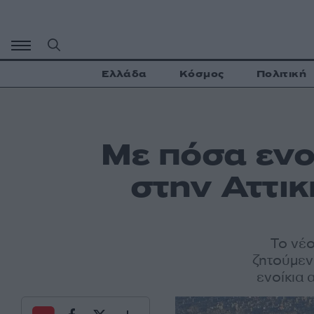
Μετάβαση
σε
περιεχόμενο
Ελλάδα
Κόσμος
Πολιτική
Με πόσα ενοί
στην Αττικ
Το νέο
ζητούμεν
ενοίκια 