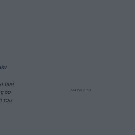
ίτι
η τιμή
ς το
ΔΙΑΦΗΜΙΣΗ
ή του