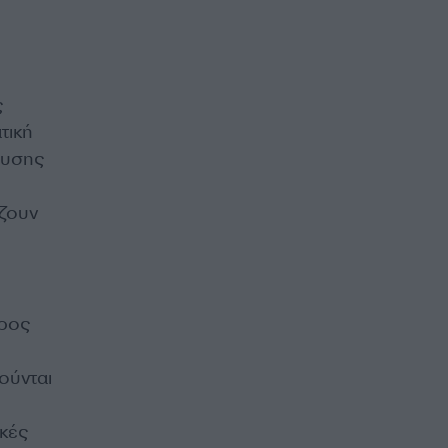
ς
τική
λυσης
ίζουν
προς
ούνται
κές