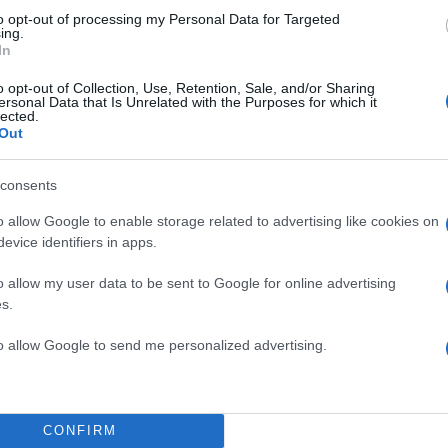
 απόδοση είναι παραπλήσια, κάτι που δείχνει τη μεγ
to opt-out of processing my Personal Data for Targeted
ing.
 ακινήτων προς πώληση στην Πετρούπολη και τη
In
ίο που ανέβασε τις τιμές».
o opt-out of Collection, Use, Retention, Sale, and/or Sharing
ersonal Data that Is Unrelated with the Purposes for which it
lected.
Out
ου 2019 με το 2025
consents
υνέχισε εξηγώντας και ένα ακόμη στοιχείο που έχει
ζαμε μόνο τα στοιχεία του 2025, θα βλέπαμε απλώς 
o allow Google to enable storage related to advertising like cookies on
evice identifiers in apps.
 περιοχής σήμερα. Ωστόσο, έχει μεγάλη αξία για το
κολουθήσουν την πορεία της αγοράς από το 2019, τ
o allow my user data to be sent to Google for online advertising
ριν από την πανδημία, μέχρι σήμερα. Με αυτή τη ματιά
s.
πίσουμε περιοχές που κινήθηκαν ταχύτερα από άλλες
to allow Google to send me personalized advertising.
 ενοικίων αυξήθηκαν σχεδόν παράλληλα με τις τιμές
λλες οι τιμές πώλησης αυξήθηκαν σημαντικά περισσ
CONFIRM