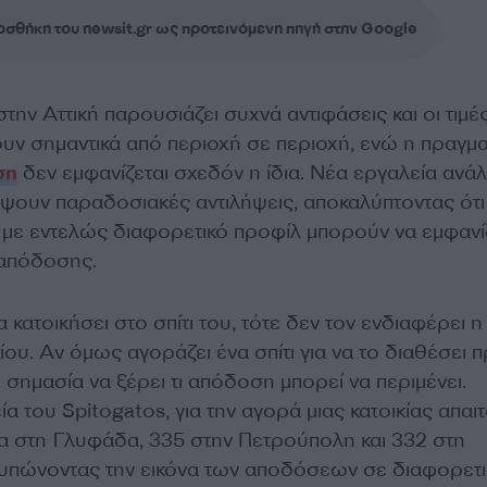
σθήκη του newsit.gr ως προτεινόμενη πηγή στην Google
την Αττική παρουσιάζει συχνά αντιφάσεις και οι τιμέ
ν σημαντικά από περιοχή σε περιοχή, ενώ η πραγμα
ση
δεν εμφανίζεται σχεδόν η ίδια. Νέα εργαλεία ανά
έψουν παραδοσιακές αντιλήψεις, αποκαλύπτοντας ότι
ς με εντελώς διαφορετικό προφίλ μπορούν να εμφαν
 απόδοσης.
 κατοικήσει στο σπίτι του, τότε δεν τον ενδιαφέρει η
ου. Αν όμως αγοράζει ένα σπίτι για να το διαθέσει 
ι σημασία να ξέρει τι απόδοση μπορεί να περιμένει.
α του Spitogatos, για την αγορά μιας κατοικίας απαιτ
ια στη Γλυφάδα, 335 στην Πετρούπολη και 332 στη
υπώνοντας την εικόνα των αποδόσεων σε διαφορετι