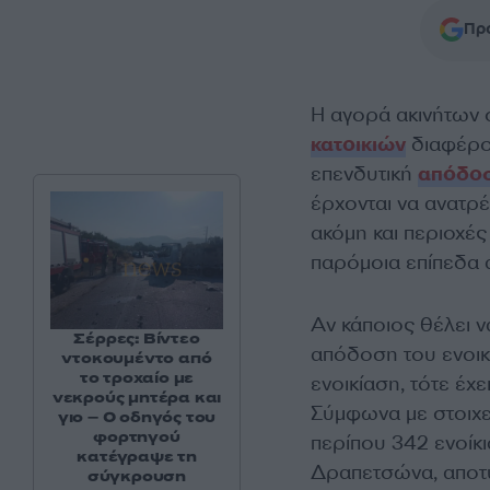
Προ
Η αγορά ακινήτων σ
κατοικιών
διαφέρου
επενδυτική
απόδο
έρχονται να ανατρ
ακόμη και περιοχέ
παρόμοια επίπεδα
Αν κάποιος θέλει να
Σέρρες: Βίντεο
απόδοση του ενοικί
ντοκουμέντο από
το τροχαίο με
ενοικίαση, τότε έχε
νεκρούς μητέρα και
Σύμφωνα με στοιχεί
γιο – Ο οδηγός του
φορτηγού
περίπου 342 ενοίκ
κατέγραψε τη
Δραπετσώνα, αποτ
σύγκρουση