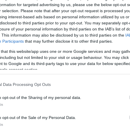
 ζητούμενη τιμή πώλησης και ενοικίασης κατοικιών κα
formation for targeted advertising by us, please use the below opt-out s
ια απαιτούνται για την αγορά ενός ακινήτου σε κάθ
r selection. Please note that after your opt-out request is processed y
ς αξιοποιεί εκατομμύρια δεδομένα από την πλατφόρμ
eing interest-based ads based on personal information utilized by us or
οδοξεί να αποτελέσει ένα απλό και χρήσιμο εργαλείο
disclosed to third parties prior to your opt-out. You may separately opt-
losure of your personal information by third parties on the IAB’s list of
να επενδύσουν στην αγορά ακινήτων. Αν και θα περί
. This information may also be disclosed by us to third parties on the
IA
ζήτητες περιοχές να έχουν χαμηλότερες αποδόσεις και
Participants
that may further disclose it to other third parties.
ίς υψηλότερες, τα δεδομένα του «Θερμομέτρου»
 that this website/app uses one or more Google services and may gath
εν ισχύει πάντα.
including but not limited to your visit or usage behaviour. You may click 
 to Google and its third-party tags to use your data for below specifi
ogle consent section.
ogatos Δημήτρης Μελαχροινός σχολίασε:
«Μελετώ
έσματα και συζητώντας τα στοιχεία με τον Ηλία
l Data Processing Opt Outs
ακαλύψαμε αποκλίσεις που δεν περιμέναμε. Περιοχ
” δεν ήταν τελικά τόσο αποδοτικές όσο φαίνονταν. 
o opt-out of the Sharing of my personal data.
άδειγμα είναι οι παρόμοιες αποδόσεις σε περιοχές 
In
ή ζήτηση. Για παράδειγμα, απαιτούνται περίπου 342
o opt-out of the Sale of my Personal Data.
ορά κατοικίας στη Γλυφάδα, 335 στην Πετρούπολη και
In
αι μεν το κόστος αγοράς στη Γλυφάδα είναι πολύ