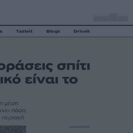
o
Αθήνα
30
C
a
Tasteit
Blogs
Driveit
οράσεις σπίτι
κό είναι το
τη μέση
χνει πόσα
ε περιοχή
ΔΙΑΦΗΜΙΣΗ