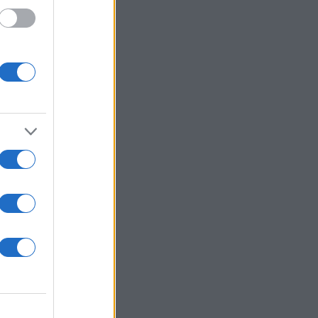
άλη
το
υς
ην
: σε
ότερο