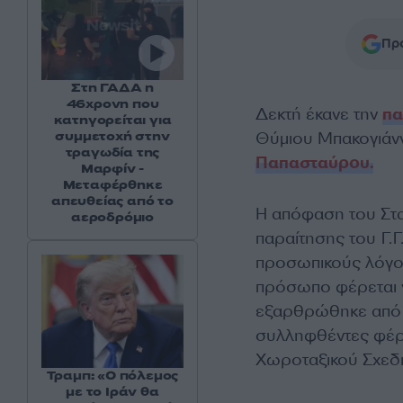
Προ
Στη ΓΑΔΑ η
46χρονη που
Δεκτή έκανε την
πα
κατηγορείται για
συμμετοχή στην
Θύμιου Μπακογιάνν
τραγωδία της
Παπασταύρου.
Μαρφίν -
Μεταφέρθηκε
απευθείας από το
Η απόφαση του Στ
αεροδρόμιο
παραίτησης του Γ.
προσωπικούς λόγο
πρόσωπο φέρεται ν
εξαρθρώθηκε από 
συλληφθέντες φέρετ
Χωροταξικού Σχεδ
Τραμπ: «Ο πόλεμος
με το Ιράν θα