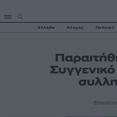
Μετάβαση
σε
περιεχόμενο
Ελλάδα
Κόσμος
Πολιτική
Παραιτήθ
Συγγενικό
συλλη
Επικαλέσ