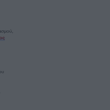
ασμού,
ος
ου
.