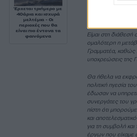
Θα συνεχίσω να υπ
πεποίθηση ότι οι π
Έρχεται τριήμερο με
40άρια και ισχυρά
απαιτούν διαρκή αυ
μελτέμια - Οι
περιοχές που θα
είναι πιο έντονα τα
Είμαι στη διάθεσή 
φαινόμενα
ομαλότερη η μετάβ
Γραμματέα, καθώς κ
υποχρεώσεις της Γε
Θα ήθελα να εκφρά
πολιτική ηγεσία του
έδωσαν να υπηρετή
συνεργάτες του γρα
πίστη ότι μπορούμ
και αποτελεσματικό
για τη συμβολή και
έργων που είχαμε 