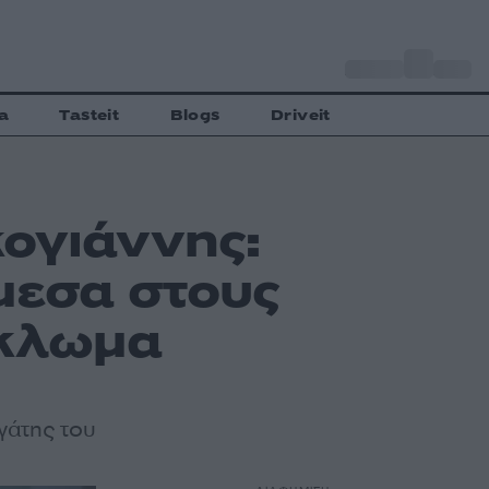
o
Αθήνα
27
C
a
Tasteit
Blogs
Driveit
ογιάννης:
μεσα στους
ύκλωμα
γάτης του