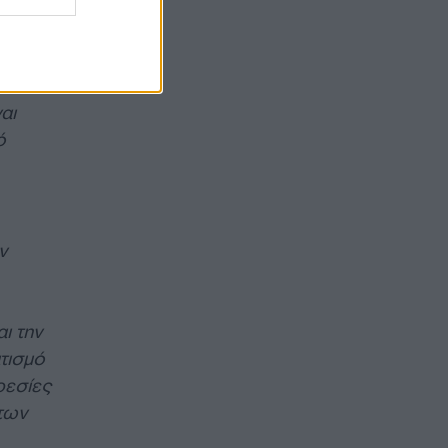
αι
ό
ν
ι την
τισμό
ρεσίες
των