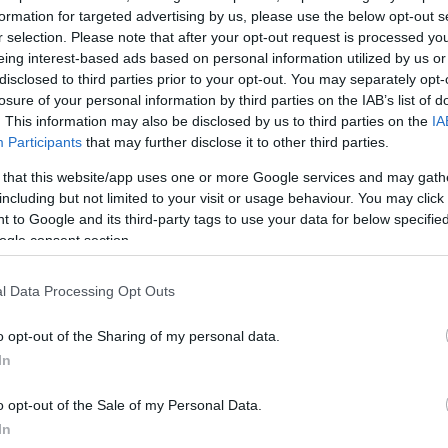
formation for targeted advertising by us, please use the below opt-out s
r selection. Please note that after your opt-out request is processed y
πιστολή επιθυμώ να σας υποβάλω την παραίτησή μο
eing interest-based ads based on personal information utilized by us or
disclosed to third parties prior to your opt-out. You may separately opt-
ού Γραμματέα Χωρικού Σχεδιασμού και Αστικού
losure of your personal information by third parties on the IAB’s list of
 Υπουργείου Περιβάλλοντος και Ενέργειας για
. This information may also be disclosed by us to third parties on the
IA
ς και αφού έκλεισε ένας σημαντικός κύκλος της
Participants
that may further disclose it to other third parties.
ς μου, πλέον δύναμαι να επιστρέψω στα ακαδημαϊκά
 that this website/app uses one or more Google services and may gath
including but not limited to your visit or usage behaviour. You may click 
 to Google and its third-party tags to use your data for below specifi
ogle consent section.
ΔΙΑΦΗΜΙΣΗ
l Data Processing Opt Outs
o opt-out of the Sharing of my personal data.
In
o opt-out of the Sale of my Personal Data.
In