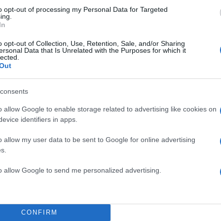
to opt-out of processing my Personal Data for Targeted
ing.
In
o opt-out of Collection, Use, Retention, Sale, and/or Sharing
ersonal Data that Is Unrelated with the Purposes for which it
lected.
Out
consents
o allow Google to enable storage related to advertising like cookies on
evice identifiers in apps.
o allow my user data to be sent to Google for online advertising
s.
to allow Google to send me personalized advertising.
CONFIRM