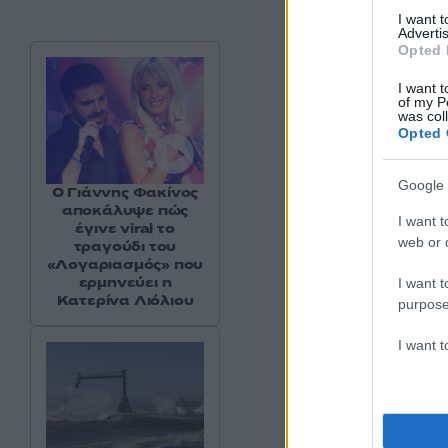
I want 
Advertis
Opted 
I want t
of my P
was col
Opted 
Google 
Ο Γιάννης Φακίνος
αποκάλυψε πώς
I want t
έγινε viral το
web or d
τραγούδι του
«Λογαριασμός» που
ερμηνεύει η
I want t
Κατερίνα Λιόλιου
purpose
I want 