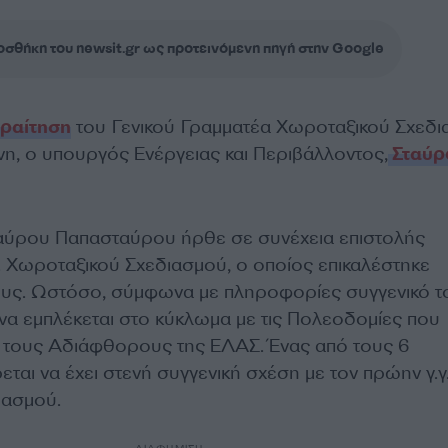
σθήκη του newsit.gr ως προτεινόμενη πηγή στην Google
ραίτηση
του Γενικού Γραμματέα Χωροταξικού Σχεδι
η, ο υπουργός Ενέργειας και Περιβάλλοντος,
Σταύρ
αύρου Παπασταύρου ήρθε σε συνέχεια επιστολής
Γ. Χωροταξικού Σχεδιασμού, ο οποίος επικαλέστηκε
υς. Ωστόσο, σύμφωνα με πληροφορίες συγγενικό τ
α εμπλέκεται στο κύκλωμα με τις Πολεοδομίες που
τους Αδιάφθορους της ΕΛΑΣ. Ένας από τους 6
αι να έχει στενή συγγενική σχέση με τον πρώην γ.γ
ιασμού.