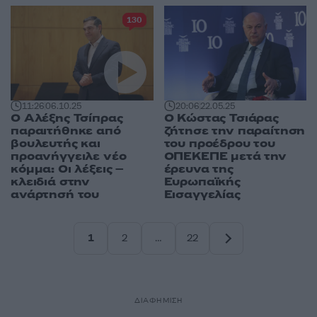
130
11:26
06.10.25
20:06
22.05.25
Ο Αλέξης Τσίπρας
Ο Κώστας Τσιάρας
παραιτήθηκε από
ζήτησε την παραίτηση
βουλευτής και
του προέδρου του
προανήγγειλε νέο
ΟΠΕΚΕΠΕ μετά την
κόμμα: Οι λέξεις –
έρευνα της
κλειδιά στην
Ευρωπαϊκής
ανάρτησή του
Εισαγγελίας
1
2
…
22
Σελίδα
Σελίδα
Σελίδα
ΔΙΑΦΗΜΙΣΗ