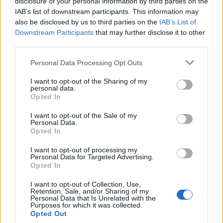
disclosure of your personal information by third parties on the
IAB’s list of downstream participants. This information may
also be disclosed by us to third parties on the
IAB’s List of
Downstream Participants
that may further disclose it to other
third parties.
Please note that this website/app uses one or more Google
Personal Data Processing Opt Outs
services and may gather and store information including but
not limited to your visit or usage behaviour. You may click to
I want to opt-out of the Sharing of my
personal data.
grant or deny consent to Google and its third-party tags to
Opted In
use your data for below specified purposes in below Google
consent section.
I want to opt-out of the Sale of my
Personal Data.
14:28
14.05.26
Opted In
Παραιτήθηκε η πρωθυπουργός της Λετονίας
Εβίκα Σιλίνια - «Οι κυβερνητικοί συνασπισμοί
I want to opt-out of processing my
αλλάζουν, αλλά η χώρα παραμένει»
Personal Data for Targeted Advertising.
Opted In
I want to opt-out of Collection, Use,
91
Retention, Sale, and/or Sharing of my
Personal Data that Is Unrelated with the
Purposes for which it was collected.
Opted Out