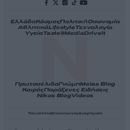
Ελλάδα
Κόσμος
Πολιτική
Οικονομία
Αθλητικά
Lifestyle
Τεχνολογία
Υγεία
Tasteit
Media
Driveit
Πρωτοσέλιδα
Γνώμη
Melas Blog
Καιρός
Παράξενες Ειδήσεις
Nikos Blog
Videos
Ταυτότητα
Επικοινωνία
Διαφήμιση