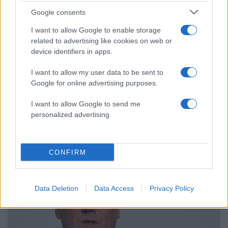
Google consents
I want to allow Google to enable storage
related to advertising like cookies on web or
device identifiers in apps.
I want to allow my user data to be sent to
Google for online advertising purposes.
19:23
13.05.26
Η Ιωάννα Γκελεστάθη παραιτήθηκε από τη
I want to allow Google to send me
Νέα Δημοκρατία: Αιχμές για «κονκλάβια»,
personalized advertising.
«ίντριγκες» και «πολιτικούς εκβιασμούς»
CONFIRM
Data Deletion
Data Access
Privacy Policy