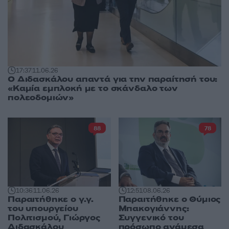
17:37
11.06.26
Ο Διδασκάλου απαντά για την παραίτησή του:
«Καμία εμπλοκή με το σκάνδαλο των
πολεοδομιών»
88
78
10:36
11.06.26
12:51
08.06.26
Παραιτήθηκε ο γ.γ.
Παραιτήθηκε ο Θύμιος
του υπουργείου
Μπακογιάννης:
Πολιτισμού, Γιώργος
Συγγενικό του
Διδασκάλου
πρόσωπο ανάμεσα