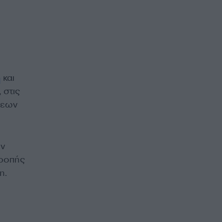
η
και
 στις
σεων
ων
τροπής
η.