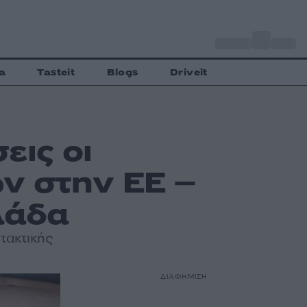
o
Αθήνα
30
C
a
Tasteit
Blogs
Driveit
εις οι
ν στην ΕΕ –
λλάδα
τακτικής
ΔΙΑΦΗΜΙΣΗ