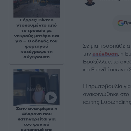
Σέρρες: Βίντεο
Προ
ντοκουμέντο από
το τροχαίο με
νεκρούς μητέρα και
γιο – Ο οδηγός του
Σε μια προσπάθεια
φορτηγού
κατέγραψε τη
την
επένδυση
, η 
σύγκρουση
Βρυξέλλες, το σχέ
και Επενδύσεων» (S
Η πρωτοβουλία για
ανακοινώθηκε στο 
και της Ευρωπαϊκή
Στην ανακρίτρια η
46χρονη που
κατηγορείται για
τον φονικό
εμπρησμό της