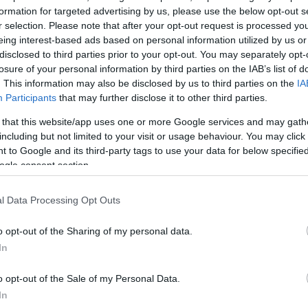
formation for targeted advertising by us, please use the below opt-out s
ζει πως οι Ευρωπαίοι, και ιδιαίτερα οι Νότιοι, συνη
r selection. Please note that after your opt-out request is processed y
λο μέρος των αποταμιεύσεών τους σε τραπεζικούς
eing interest-based ads based on personal information utilized by us or
disclosed to third parties prior to your opt-out. You may separately opt-
ς ουσιαστική απόδοση. Το σχέδιο στοχεύει στη
losure of your personal information by third parties on the IAB’s list of
αϊκών λογαριασμών επένδυσης – αποταμίευσης με
. This information may also be disclosed by us to third parties on the
IA
μικά κίνητρα, ώστε οι πολίτες να ενθαρρύνονται να
Participants
that may further disclose it to other third parties.
άλαιά τους σε πιο αποδοτικές μορφές: από επενδυτι
 that this website/app uses one or more Google services and may gath
α ομόλογα έως χαμηλού ρίσκου ευρωπαϊκά
including but not limited to your visit or usage behaviour. You may click 
 προϊόντα.
 to Google and its third-party tags to use your data for below specifi
ogle consent section.
ΔΙΑΦΗΜΙΣΗ
l Data Processing Opt Outs
o opt-out of the Sharing of my personal data.
In
o opt-out of the Sale of my Personal Data.
In