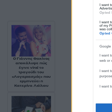
I want 
Advertis
Opted 
I want t
of my P
was col
Opted 
Google 
I want t
Ο Γιάννης Φακίνος
web or d
αποκάλυψε πώς
έγινε viral το
I want t
τραγούδι του
purpose
«Λογαριασμός» που
ερμηνεύει η
Κατερίνα Λιόλιου
I want 