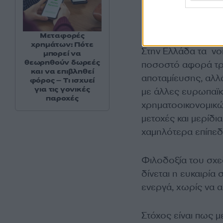
Η περίπτωση
Μεταφορές
χρημάτων: Πότε
Στην Ελλάδα τα νο
μπορεί να
θεωρηθούν δωρεές
ποσοστό αφορά τρα
και να επιβληθεί
αποταμίευσης, αλλ
φόρος – Τι ισχυεί
για τις γονικές
με άλλες ευρωπαϊκ
παροχές
χρηματοοικονομικώ
μετοχές και μερίδι
χαμηλότερα επίπεδ
Φιλοδοξία του σχεδ
δίνεται η ευκαιρία 
ενεργά, χωρίς να α
Στόχος είναι πως μ