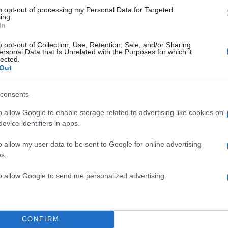
to opt-out of processing my Personal Data for Targeted
ing.
In
o opt-out of Collection, Use, Retention, Sale, and/or Sharing
ersonal Data that Is Unrelated with the Purposes for which it
lected.
Out
consents
o allow Google to enable storage related to advertising like cookies on
evice identifiers in apps.
o allow my user data to be sent to Google for online advertising
s.
to allow Google to send me personalized advertising.
CONFIRM