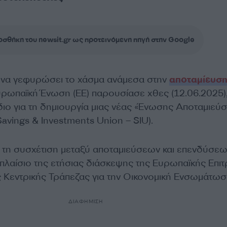
σθήκη του newsit.gr ως προτεινόμενη πηγή στην Google
 να γεφυρώσει το χάσμα ανάμεσα στην
αποταμίευσ
Ευρωπαϊκή Ένωση (ΕΕ) παρουσίασε χθες (12.06.2025),
διο για τη δημιουργία μιας νέας «Ένωσης Αποταμιεύ
avings & Investments Union – SIU).
 τη συσχέτιση μεταξύ αποταμιεύσεων και επενδύσε
πλαίσιο της ετήσιας διάσκεψης της Ευρωπαϊκής Επι
ς Κεντρικής Τράπεζας για την Οικονομική Ενσωμάτωσ
ΔΙΑΦΗΜΙΣΗ