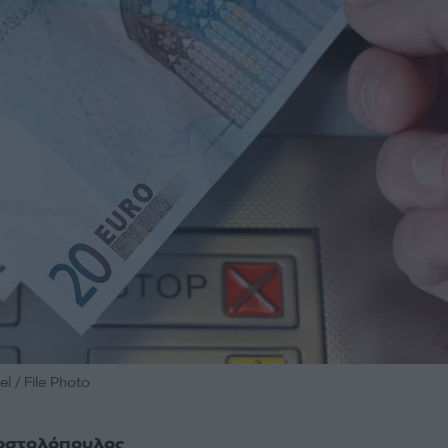
 / File Photo
οστολόπουλος