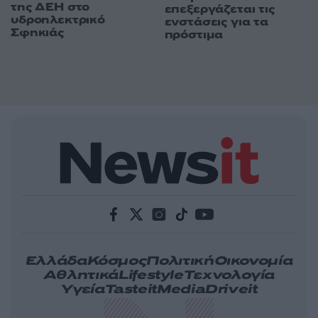
της ΔΕΗ στο
επεξεργάζεται τις
υδροηλεκτρικό
ενστάσεις για τα
Σφηκιάς
πρόστιμα
Ελλάδα
Κόσμος
Πολιτική
Οικονομία
Αθλητικά
Lifestyle
Τεχνολογία
Υγεία
Tasteit
Media
Driveit