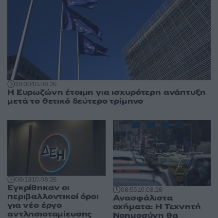
10:30
10.08.26
Η Ευρωζώνη έτοιμη για ισχυρότερη ανάπτυξη
μετά το θετικό δεύτερο τρίμηνο
09:13
10.08.26
Εγκρίθηκαν οι
08:55
10.08.26
περιβαλλοντικοί όροι
Ανασφάλιστα
για νέο έργο
οχήματα: Η Τεχνητή
αντλησιοταμίευσης
Νοημοσύνη θα