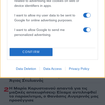
related to advertising like cookies on web or
device identifiers in apps.
Share:
I want to allow my user data to be sent to
Ακολουθήστε το Νewsit.gr στο
Google News
και
Google for online advertising purposes.
ενημερωθείτε πρώτοι για όλη την ειδησεογραφία και τα
τελευταία νέα
της ημέρας
I want to allow Google to send me
personalized advertising.
CONFIRM
Πιο δημοφιλή
1
Βελτιωμένη η εικόνα της φωτιάς στον
Data Deletion
Data Access
Privacy Policy
Κουβαρά: Παραδόθηκαν στις φλόγες
κτηνοτροφικές μονάδες – Εκκενώθηκε ο
Άγιος Στυλιανός
2
Η Μαρία Καρυστιανού απαντά για τις
μαζικές αποχωρήσεις: Είχαμε αντιληφθεί
το παρακίνημα, ο Θανάσης Αυγερινός μας
προσέγγισε