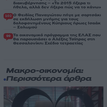
διακυβέρνησης – «Το 2015 ήξερα τι
ήθελα, αλλά δεν ήξερα πώς να το κάνω»
Ο Φειδίας Παναγιώτου πήγε με σορτσάκι
102
σε εκδήλωση μνήμης για τους
δολοφονημένους Κύπριους ήρωες Ισαάκ
– Σολωμού
Το οικονομικό πρόγραμμα της ΕΛΑΣ που
99
θα παρουσιάσει ο Αλέξης Τσίπρας στη
Θεσσαλονίκη: Σχέδιο τετραετίας
Μακρο-οικονομία:
Περισσότερα άρθρα