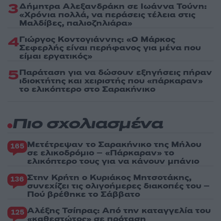
3
Δήμητρα Αλεξανδράκη σε Ιωάννα Τούνη:
«Χρόνια πολλά, να περάσεις τέλεια στις
Μαλδίβες, παλιοζηλιάρα»
4
Γιώργος Κοντογιάννης: «Ο Μάρκος
Σεφερλής είναι περήφανος για μένα που
είμαι εργατικός»
5
Παράταση για να δώσουν εξηγήσεις πήραν
ιδιοκτήτης και χειριστής που «πάρκαραν»
το ελικόπτερο στο Σαρακήνικο
Πιο σχολιασμένα
Μετέτρεψαν το Σαρακήνικο της Μήλου
165
σε ελικοδρόμιο – «Πάρκαραν» το
ελικόπτερο τους για να κάνουν μπάνιο
Στην Κρήτη ο Κυριάκος Μητσοτάκης,
136
συνεχίζει τις ολιγοήμερες διακοπές του –
Πού βρέθηκε το Σάββατο
Αλέξης Τσίπρας: Από την καταγγελία του
125
«καθεστώτος» σε πρόταση