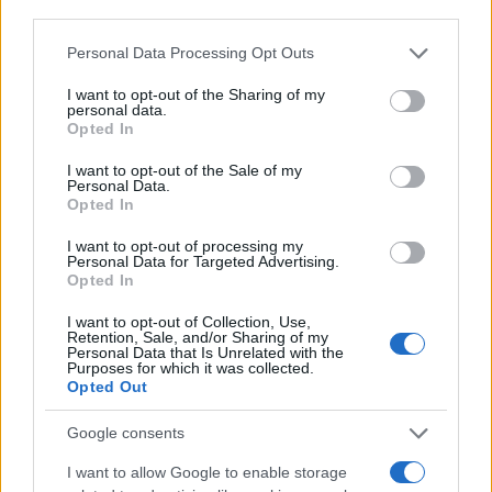
third parties.
Please note that this website/app uses one or more Google
Personal Data Processing Opt Outs
services and may gather and store information including but
not limited to your visit or usage behaviour. You may click to
I want to opt-out of the Sharing of my
Σχολίασε εδώ
personal data.
grant or deny consent to Google and its third-party tags to
Opted In
use your data for below specified purposes in below Google
consent section.
I want to opt-out of the Sale of my
50 /50
Personal Data.
Opted In
I want to opt-out of processing my
Personal Data for Targeted Advertising.
Opted In
2000 /2000
I want to opt-out of Collection, Use,
Retention, Sale, and/or Sharing of my
Υποβολή σχολίου
Personal Data that Is Unrelated with the
Purposes for which it was collected.
Opted Out
Όροι Χρήσης
. Το site προστατεύεται από reCAPTCHA, ισχύουν
Πολιτική Απορρήτου
&
Όροι Χρήσης
της Google.
Google consents
Μακρο-οικονομία
I want to allow Google to enable storage
ΝΑΥΤΙΛΙΑ
ΠΟΣΕΙΔΩΝΙΑ