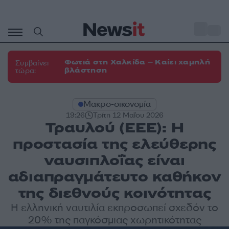
Μετάβαση
σε
o
30
περιεχόμενο
Φωτιά στη Χαλκίδα – Καίει χαμηλή
Συμβαίνει
βλάστηση
τώρα:
Μακρο-οικονομία
19:26
Τρίτη 12 Μαΐου 2026
Τραυλού (EΕΕ): Η
προστασία της ελεύθερης
ναυσιπλοΐας είναι
αδιαπραγμάτευτο καθήκον
της διεθνούς κοινότητας
Η ελληνική ναυτιλία εκπροσωπεί σχεδόν το
20% της παγκόσμιας χωρητικότητας