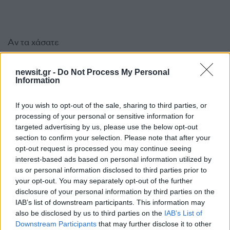
Αν τα χάσατε
newsit.gr -
Do Not Process My Personal
Information
If you wish to opt-out of the sale, sharing to third parties, or
processing of your personal or sensitive information for
targeted advertising by us, please use the below opt-out
section to confirm your selection. Please note that after your
opt-out request is processed you may continue seeing
Σεισμός στην Κολομβία:
Τραμπ: Θέλω από το Ι
interest-based ads based on personal information utilized by
«Πάγωσα, δεν μπορούσα
αποζημιώσεις για το
us or personal information disclosed to third parties prior to
να κρατήσω την ισορροπία
νεκρούς και τραυματί
μου» λέει Έλληνας στη
του πολέμου κι όχι μ
your opt-out. You may separately opt-out of the further
Μπογκοτά
disclosure of your personal information by third parties on the
IAB’s list of downstream participants. This information may
also be disclosed by us to third parties on the
IAB’s List of
Σχόλια
Downstream Participants
that may further disclose it to other