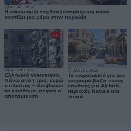
16:05
08.08.26
Η «οικονομία της ξαπλώστρας» και πόσο
κοστίζει μια μέρα στην παραλία
27
14:55
08.08.26
09:08
08.08.26
Ελληνικά νοικοκυριά:
Το χωροταξικό για τον
Πάνω από 1 τρισ. ευρώ
τουρισμό βάζει νέους
ο πλούτος – Ανεβαίνει
κανόνες για Airbnb,
το εισόδημα, πέφτει η
περιοχές Natura και
αποταμίευση
νησιά