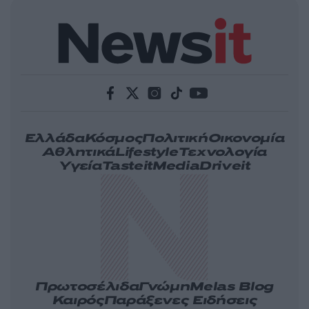
Ελλάδα
Κόσμος
Πολιτική
Οικονομία
Αθλητικά
Lifestyle
Τεχνολογία
Υγεία
Tasteit
Media
Driveit
Πρωτοσέλιδα
Γνώμη
Melas Blog
Καιρός
Παράξενες Ειδήσεις