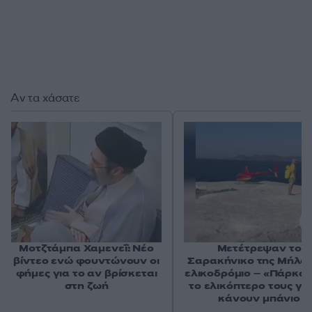
Αν τα χάσατε
Μοτζτάμπα Χαμενεΐ: Νέο
Μετέτρεψαν το
βίντεο ενώ φουντώνουν οι
Σαρακήνικο της Μήλου
φήμες για το αν βρίσκεται
ελικοδρόμιο – «Πάρκα
στη ζωή
το ελικόπτερο τους γι
κάνουν μπάνιο