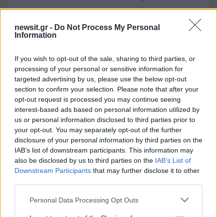
Μακρο-οικονομία
EUROSTAT
ΠΛΗΘΩΡΙΣΜΟΣ
ΤΡΟΦΙΜΑ
newsit.gr -
Do Not Process My Personal
Information
ΥΠΟΥΡΓΕΙΟ ΑΝΑΠΤΥΞΗΣ
Share:
If you wish to opt-out of the sale, sharing to third parties, or
processing of your personal or sensitive information for
targeted advertising by us, please use the below opt-out
Ακολουθήστε το Νewsit.gr στο
Google News
και
section to confirm your selection. Please note that after your
ενημερωθείτε πρώτοι για όλη την ειδησεογραφία και τα
τελευταία νέα
της ημέρας
opt-out request is processed you may continue seeing
interest-based ads based on personal information utilized by
us or personal information disclosed to third parties prior to
your opt-out. You may separately opt-out of the further
disclosure of your personal information by third parties on the
IAB’s list of downstream participants. This information may
Πιο δημοφιλή
also be disclosed by us to third parties on the
IAB’s List of
Downstream Participants
that may further disclose it to other
1
third parties.
Κωνσταντίνος Αργυρός και Αλεξάνδρα
Νίκα κάνουν διακοπές με πολυτελές γιοτ
Please note that this website/app uses one or more Google
με τα δύο παιδιά τους
Personal Data Processing Opt Outs
services and may gather and store information including but
Ελίζαμπεθ Ελέτσι και Νεκτάριος Λεμονίδης