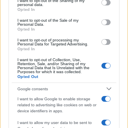
2
not limited to your visit or usage behaviour. You may click to
I want to opt-out of the Sharing of my
πήγαν στον Άγιο Νεκτάριο Βούλας για να
personal data.
grant or deny consent to Google and its third-party tags to
πάρουν την ευχή για τον γιο τους
Opted In
use your data for below specified purposes in below Google
3
Ηφαίστειο Σαντορίνης: Ένας 15χρονος που
consent section.
I want to opt-out of the Sale of my
δεν πρόλαβε να ξεφύγει από το τσουνάμι
Personal Data.
μπορεί να αλλάξει τη χρονολογία της
Opted In
προϊστορικής έκρηξης
I want to opt-out of processing my
4
Παρκαδόρος στο Ελαφονήσι συνελήφθη
Personal Data for Targeted Advertising.
για έβδομη φορά - Τον «τσάκωσαν»
Opted In
αστυνομικοί που προσποιήθηκαν τους
τουρίστες
I want to opt-out of Collection, Use,
Retention, Sale, and/or Sharing of my
5
«Φιάσκο» στη Μαδέιρα με το γάμο του
Personal Data that Is Unrelated with the
Κριστιάνο Ρονάλντο: Χιλιάδες άνθρωποι
Purposes for which it was collected.
πήγαν σε λάθος εκκλησία και προκάλεσαν
Opted Out
το γέλιο στον Πορτογάλο
Google consents
I want to allow Google to enable storage
Πιο σχολιασμένα
related to advertising like cookies on web or
device identifiers in apps.
Βγήκαν ξανά τα μαχαίρια στην Ελπίδα
98
για τη Δημοκρατία: «Καρυστιανού,
Γρατσία και Γαλανός μετέτρεψαν το
I want to allow my user data to be sent to
κίνημα σε φοβικό αρχηγικό κόμμα»