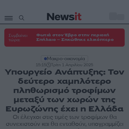
Μετάβαση
σε
o
33
περιεχόμενο
Φωτιά στον Έβρο στην περιοχή
Συμβαίνει
Σπήλαιο – Σηκώθηκε ελικόπτερο
τώρα:
Μακρο-οικονομία
15:15
Τρίτη 1 Απριλίου 2025
Υπουργείο Ανάπτυξης: Τον
δεύτερο χαμηλότερο
πληθωρισμό τροφίμων
μεταξύ των χωρών της
Ευρωζώνης έχει η Ελλάδα
Οι έλεγχοι στις τιμές των τροφίμων θα
συνεχιστούν και θα ενταθούν, υπογραμμίζει