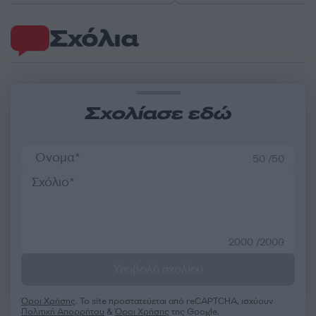
Σχόλια
Σχολίασε εδώ
50 /50
2000 /2000
Υποβολή σχολίου
Όροι Χρήσης
. Το site προστατεύεται από reCAPTCHA, ισχύουν
Πολιτική Απορρήτου
&
Όροι Χρήσης
της Google.