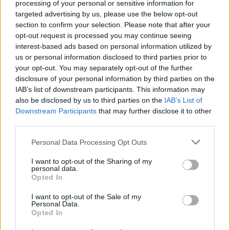
processing of your personal or sensitive information for
τελευταία νέα
της ημέρας
targeted advertising by us, please use the below opt-out
section to confirm your selection. Please note that after your
opt-out request is processed you may continue seeing
interest-based ads based on personal information utilized by
us or personal information disclosed to third parties prior to
your opt-out. You may separately opt-out of the further
Πιο δημοφιλή
disclosure of your personal information by third parties on the
IAB’s list of downstream participants. This information may
1
Κωνσταντίνος Αργυρός και Αλεξάνδρα
also be disclosed by us to third parties on the
IAB’s List of
Νίκα κάνουν διακοπές με πολυτελές γιοτ
Downstream Participants
that may further disclose it to other
με τα δύο παιδιά τους
third parties.
2
Η Άννα Βίσση ξετρελάθηκε με μπάντα που
έπαιζε Τσιτσάνη στο Φισκάρδο και τους
Please note that this website/app uses one or more Google
Personal Data Processing Opt Outs
πρότεινε συνεργασία
services and may gather and store information including but
not limited to your visit or usage behaviour. You may click to
I want to opt-out of the Sharing of my
3
Θρήνος για τον Λιονέλ Μέσι – Πέθανε ο
personal data.
grant or deny consent to Google and its third-party tags to
πατέρας του, Χόρχε
Opted In
use your data for below specified purposes in below Google
4
Ελίζαμπεθ Ελέτσι και Νεκτάριος Λεμονίδης
consent section.
I want to opt-out of the Sale of my
πήγαν στον Άγιο Νεκτάριο Βούλας για να
Personal Data.
πάρουν την ευχή για τον γιο τους
Opted In
5
Τζο Μπάιντεν: «Ο καρκίνος έχει εξαπλωθεί,