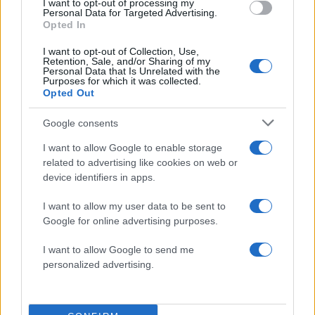
I want to opt-out of processing my
είναι πολύ επώδυνο», λέει ο γιος του
Personal Data for Targeted Advertising.
Opted In
Πιο σχολιασμένα
I want to opt-out of Collection, Use,
Retention, Sale, and/or Sharing of my
Personal Data that Is Unrelated with the
Purposes for which it was collected.
Βγήκαν ξανά τα μαχαίρια στην Ελπίδα
96
Opted Out
για τη Δημοκρατία: «Καρυστιανού,
Γρατσία και Γαλανός μετέτρεψαν το
κίνημα σε φοβικό αρχηγικό κόμμα»
Google consents
Απίστευτο κι όμως αληθινό -
83
I want to allow Google to enable storage
Aναστέλλονται τα τακτικά ραντεβού του
related to advertising like cookies on web or
αγγειοχειρουργού του νοσοκομείου
Χανίων επειδή κλάπηκε το μηχανάκι του
device identifiers in apps.
γιατρού
I want to allow my user data to be sent to
Σούπερ μάρκετ: Νέες μειώσεις τιμών –
73
Google for online advertising purposes.
916 προϊόντα στην εθνική πρωτοβουλία,
ανάμεσά τους 130 σχολικά
I want to allow Google to send me
ΕΛΑΣ: Ο Αλέξης Δέδες ο πρώτος
72
personalized advertising.
υποψήφιος βουλευτής του κόμματος –
Από τα διοικητικά της ΑΕΚ στην πολιτική
σκηνή