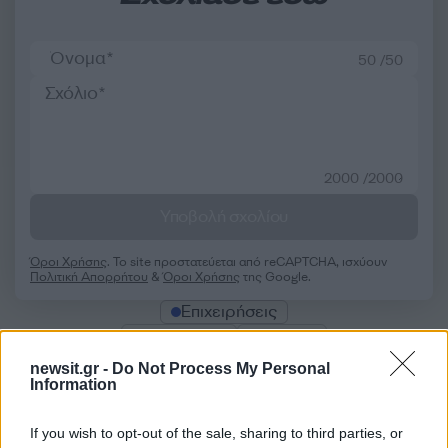
50 /50
2000 /2000
Υποβολή σχολίου
Όροι Χρήσης
. Το site προστατεύεται από reCAPTCHA, ισχύουν
Πολιτική Απορρήτου
&
Όροι Χρήσης
της Google.
Επιχειρήσεις
ΕΞΑΓΟΡΑ
ΜΟΔΑ
newsit.gr -
Do Not Process My Personal
Share:
Information
Ακολουθήστε το Νewsit.gr στο
Google News
και
If you wish to opt-out of the sale, sharing to third parties, or
ενημερωθείτε πρώτοι για όλη την ειδησεογραφία και τα