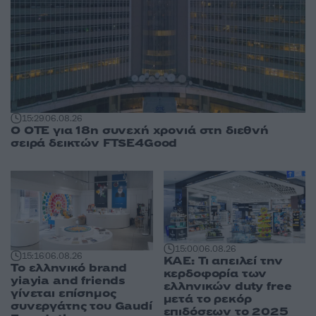
15:29
06.08.26
Ο ΟΤΕ για 18η συνεχή χρονιά στη διεθνή
σειρά δεικτών FTSE4Good
15:00
06.08.26
15:16
06.08.26
ΚΑΕ: Τι απειλεί την
Το ελληνικό brand
κερδοφορία των
yiayia and friends
ελληνικών duty free
γίνεται επίσημος
μετά το ρεκόρ
συνεργάτης του Gaudí
επιδόσεων το 2025