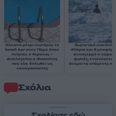
Κλειστό μέχρι νεοτέρας το
Εκρηκτικό κοκτέιλ μ
beach bar στην Πάρο όπου
40άρια και 8 μποφόρ -
πνίγηκε ο 4χρονος –
συναγερμό η χώρα γ
Απολογείται ο ιδιοκτήτης
φωτιές, ενισχύονται 
που είχε δηλωθεί ως
άνεμοι τις επόμενες ημ
ναυαγοσώστης
Σχόλια
Σχολίασε εδώ