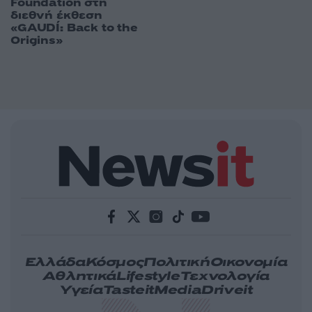
Foundation στη
διεθνή έκθεση
«GAUDÍ: Back to the
Origins»
Ελλάδα
Κόσμος
Πολιτική
Οικονομία
Αθλητικά
Lifestyle
Τεχνολογία
Υγεία
Tasteit
Media
Driveit