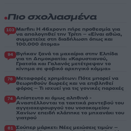
Πιο σχολιασμένα
Marfin: Η 46χρονη πήρε προθεσμία για
103
να απολογηθεί την Τρίτη – «Είναι αθώα,
συμμετείχε στη διαδήλωση όπως και
100.000 άτομα»
Βγήκαν ξανά τα μαχαίρια στην Ελπίδα
94
για τη Δημοκρατία: «Καρυστιανού,
Γρατσία και Γαλανός μετέτρεψαν το
κίνημα σε φοβικό αρχηγικό κόμμα»
Μεταφορές χρημάτων: Πότε μπορεί να
76
θεωρηθούν δωρεές και να επιβληθεί
φόρος – Τι ισχυεί για τις γονικές παροχές
Απίστευτο κι όμως αληθινό -
74
Aναστέλλονται τα τακτικά ραντεβού του
αγγειοχειρουργού του νοσοκομείου
Χανίων επειδή κλάπηκε το μηχανάκι του
γιατρού
Σούπερ μάρκετ: Νέες μειώσεις τιμών –
61