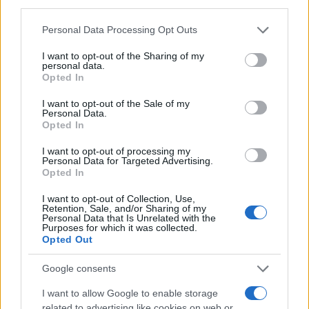
third parties.
Please note that this website/app uses one or more Google
Personal Data Processing Opt Outs
services and may gather and store information including but
not limited to your visit or usage behaviour. You may click to
I want to opt-out of the Sharing of my
personal data.
grant or deny consent to Google and its third-party tags to
Opted In
use your data for below specified purposes in below Google
consent section.
I want to opt-out of the Sale of my
Personal Data.
Opted In
I want to opt-out of processing my
Personal Data for Targeted Advertising.
Opted In
Αν τα χάσατε
I want to opt-out of Collection, Use,
Retention, Sale, and/or Sharing of my
Personal Data that Is Unrelated with the
Purposes for which it was collected.
Opted Out
Google consents
I want to allow Google to enable storage
related to advertising like cookies on web or