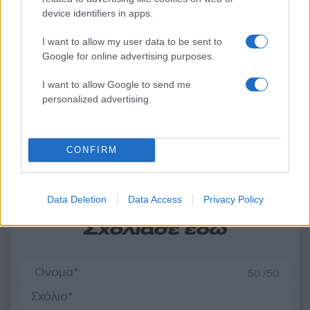
device identifiers in apps.
Τραγωδία στην Πάρο:
Πώς η Πυροσβεστικ
4χρονος βρέθηκε νεκρός
διέσωσε ανθρώπινες ζ
I want to allow my user data to be sent to
σε πισίνα
από την καταστροφι
Google for online advertising purposes.
φωτιά στην Αττικοβοι
– Πάνω από 250 άτο
I want to allow Google to send me
απομακρύνθηκαν δι
personalized advertising.
θαλάσσης
Σχόλια
CONFIRM
Data Deletion
Data Access
Privacy Policy
Σχολίασε εδώ
50 /50