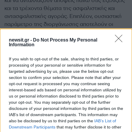
και να ανταλλάξουν απόψεις πάνω στις εξελίξεις
και τα τρέχοντα θέματα της ασφαλιστικής και
αντασφαλιστικής αγοράς. Επιπλέον, ουσιαστική
παράμετρο της διοργάνωσης αποτελούν οι
συναντήσεις που πραγματοποιούνται στο πλαίσιο
αυτής με στόχο την ενίσχυση και την ανάπτυξη
newsit.gr -
Do Not Process My Personal
Information
συνεργασιών.
If you wish to opt-out of the sale, sharing to third parties, or
Την 22η Συνάντηση Ασφαλιστών &
processing of your personal or sensitive information for
targeted advertising by us, please use the below opt-out
Αντασφαλιστών στήριξαν οι Χορηγοί των
section to confirm your selection. Please note that after your
εκδηλώσεων AON REINSURANCE
opt-out request is processed you may continue seeing
SOLUTIONS, η CARPENTER TURNER, η
interest-based ads based on personal information utilized by
EUROLIFE FFH και HOWDEN MATRIX καθώς και
us or personal information disclosed to third parties prior to
your opt-out. You may separately opt-out of the further
η ΕΘΝΙΚΗ ΑΣΦΑΛΙΣΤΙΚΗ, SRS GROUP OF
disclosure of your personal information by third parties on the
COMPANIES και INTERAMERICAN.
IAB’s list of downstream participants. This information may
also be disclosed by us to third parties on the
IAB’s List of
ΔΙΑΦΗΜΙΣΗ
Downstream Participants
that may further disclose it to other