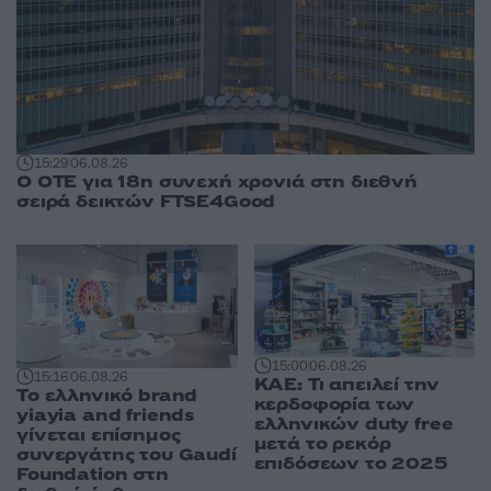
15:29
06.08.26
Ο ΟΤΕ για 18η συνεχή χρονιά στη διεθνή
σειρά δεικτών FTSE4Good
15:00
06.08.26
15:16
06.08.26
ΚΑΕ: Τι απειλεί την
Το ελληνικό brand
κερδοφορία των
yiayia and friends
ελληνικών duty free
γίνεται επίσημος
μετά το ρεκόρ
συνεργάτης του Gaudí
επιδόσεων το 2025
Foundation στη