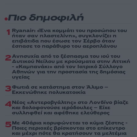
Πιο δημοφιλή
1
Ryanair: «Ένα κομμάτι του προσώπου του
ήταν σαν πλαστελίνη», συγκλονίζει η
επιβάτιδα που έσωσε τον Σέρβο όταν
έσπασε το παράθυρο του αεροπλάνου
2
Ανησυχία από το ξέσπασμα του ιού του
Δυτικού Νείλου με κρούσματα στην Αττική
- «Καμπανάκι» από τον Ιατρικό Σύλλογο
Αθηνών για την προστασία της δημόσιας
υγείας
3
Φωτιά σε κατάστημα στον Άλιμο –
Εκκενώθηκε πολυκατοικία
4
Νέος «Αντεροβγάλτης» στο Λονδίνο βίαζε
και δολοφονούσε ιερόδουλες – Είχε
συλληφθεί και αφέθηκε ελεύθερος
5
Με 40άρια κορυφώνεται το κύμα ζέστης -
Ποιες περιοχές βρίσκονται στο επίκεντρο
και μέχρι πότε θα κρατήσουν τα μελτέμια