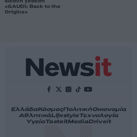
διεθνή έκθεση
«GAUDÍ: Back to the
Origins»
Ελλάδα
Κόσμος
Πολιτική
Οικονομία
Αθλητικά
Lifestyle
Τεχνολογία
Υγεία
Tasteit
Media
Driveit