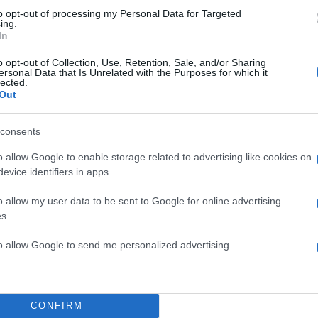
to opt-out of processing my Personal Data for Targeted
ing.
In
o opt-out of Collection, Use, Retention, Sale, and/or Sharing
ersonal Data that Is Unrelated with the Purposes for which it
lected.
Out
consents
o allow Google to enable storage related to advertising like cookies on
evice identifiers in apps.
o allow my user data to be sent to Google for online advertising
s.
to allow Google to send me personalized advertising.
CONFIRM
των τριών κολοσσών της οικογένειας