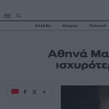
Μετάβαση
σε
περιεχόμενο
Ελλάδα
Κόσμος
Πολιτική
Αθηνά Μαρ
ισχυρότε