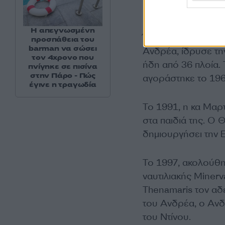
Μαρτίνου
Η απεγνωσμένη
Όταν το 1971 η Αθη
προσπάθεια του
barman να σώσει
Ανδρέα, ίδρυσε την
τον 4χρονο που
ήδη από 36 πλοία. 
πνίγηκε σε πισίνα
στην Πάρο - Πώς
αγοράστηκε το 196
έγινε η τραγωδία
Το 1991, η κα Μαρτ
στα παιδιά της. Ο 
δημιουργήσει την 
Το 1997, ακολούθ
ναυτιλιακής Minerv
Thenamaris τον αδε
του Ανδρέα, ο Ανδ
του Ντίνου.