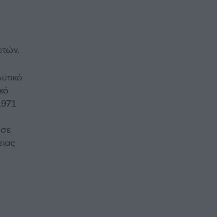
 ετών.
υτικό
κό
 1971
εσε
ειας