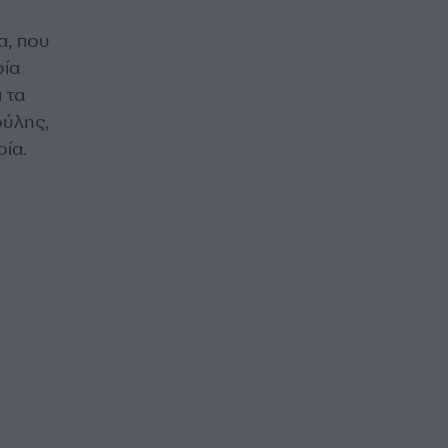
α, που
οία
 τα
ούλης,
οία.