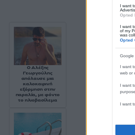
I want 
Advertis
Opted 
I want t
of my P
was col
Opted 
Google 
I want t
Ο Αλέξης
Γεωργούλης
web or d
απόλαυσε μια
καλοκαιρινή
I want t
εξόρμηση στην
purpose
παραλία, με φόντο
το ηλιοβασίλεμα
I want 
Το ιστορικό 