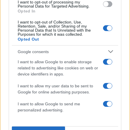
την ευελιξία και την ανθεκτικότητα της
I want to opt-out of processing my
Personal Data for Targeted Advertising.
εφοδιαστικής αλυσίδας.
Opted In
I want to opt-out of Collection, Use,
Με
χωρητικότητα 33.000 παλέτες και
Retention, Sale, and/or Sharing of my
Personal Data that Is Unrelated with the
δυνατότητα εξυπηρέτησης έως 350 φορτηγών
Purposes for which it was collected.
ημερησίως
, θα αναβαθμίσει σημαντικά την
Opted Out
εξυπηρέτηση πελατών σε ταχύτητα και ακρίβεια,
Google consents
ενώ θα αποτελέσει – μετά από τα αντίστοιχα
I want to allow Google to enable storage
κέντρα εταιριών λιανικής – το μεγαλύτερο
related to advertising like cookies on web or
Kέντρο Logistics εταιρείας καταναλωτικών
device identifiers in apps.
αγαθών στην Ελλάδα.
I want to allow my user data to be sent to
Google for online advertising purposes.
Η εγκατάσταση θα απασχολεί 50 εργαζόμενους,
με νέες θέσεις υψηλής εξειδίκευσης σε
I want to allow Google to send me
personalized advertising.
εργασιακό περιβάλλον με υψηλά πρότυπα
ασφαλείας και ποιότητας.