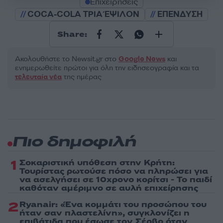
Επιχειρήσεις
COCA-COLA ΤΡΙΑ ΈΨΙΛΟΝ
ΕΠΕΝΔΥΣΗ
Share:
Ακολουθήστε το Νewsit.gr στο
Google News
και
ενημερωθείτε πρώτοι για όλη την ειδησεογραφία και τα
τελευταία νέα
της ημέρας
Πιο δημοφιλή
1
Σοκαριστική υπόθεση στην Κρήτη:
Τουρίστας ρωτούσε πόσο να πληρώσει για
να ασελγήσει σε 10χρονο κορίτσι - Το παιδί
καθόταν αμέριμνο σε αυλή επιχείρησης
2
Ryanair: «Ένα κομμάτι του προσώπου του
ήταν σαν πλαστελίνη», συγκλονίζει η
επιβάτιδα που έσωσε τον Σέρβο όταν