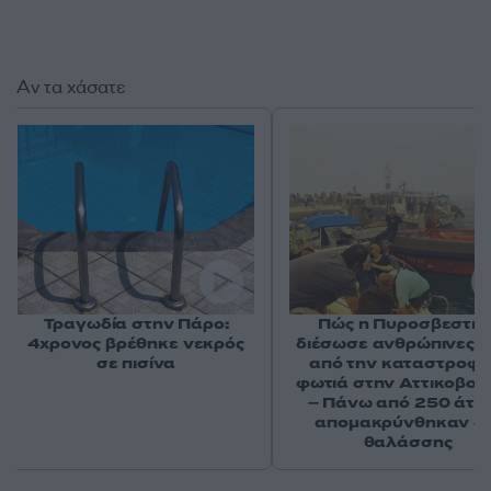
Αν τα χάσατε
Τραγωδία στην Πάρο:
Πώς η Πυροσβεστικ
4χρονος βρέθηκε νεκρός
διέσωσε ανθρώπινες ζ
σε πισίνα
από την καταστροφι
φωτιά στην Αττικοβοι
– Πάνω από 250 άτο
απομακρύνθηκαν δι
θαλάσσης