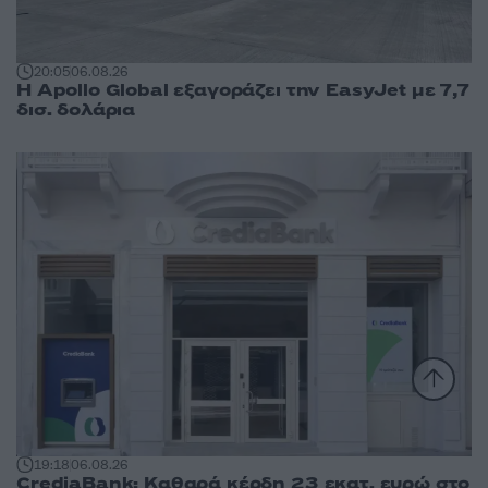
20:05
06.08.26
Η Apollo Global εξαγοράζει την EasyJet με 7,7
δισ. δολάρια
19:18
06.08.26
CrediaBank: Καθαρά κέρδη 23 εκατ. ευρώ στο