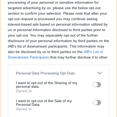
processing of your personal or sensitive information for
Παράλληλα, ενσωματώνει καινοτόμα τεχνολογία
targeted advertising by us, please use the below opt-out
που
αντικαθιστά το πλαστικό περιτύλιγμα με
section to confirm your selection. Please note that after your
χάρτινη λαβή
, ενώ σε συνδυασμό με τον νέο,
opt-out request is processed you may continue seeing
ελαφρύτερο σχεδιασμό φιάλης, καπακιού και
interest-based ads based on personal information utilized by
us or personal information disclosed to third parties prior to
ετικέτας, μειώνεται το πλαστικό κατά 520 τόνους
your opt-out. You may separately opt-out of the further
ετησίως. Η ενεργειακή κατανάλωση περιορίζεται
disclosure of your personal information by third parties on the
κατά 52% και οι εκπομπές CO₂e κατά 2.239
IAB’s list of downstream participants. This information may
also be disclosed by us to third parties on the
IAB’s List of
τόνους ετησίως.
Downstream Participants
that may further disclose it to other
third parties.
Η επένδυση στο υπερσύγχρονο Κέντρο
Please note that this website/app uses one or more Google
Personal Data Processing Opt Outs
Logistics στην Αττική
εντάσσεται στο πλαίσιο
services and may gather and store information including but
του τεχνολογικού μετασχηματισμού της
not limited to your visit or usage behaviour. You may click to
I want to opt-out of the Sharing of my
personal data.
εφοδιαστικής αλυσίδας της Coca-Cola Τρία
grant or deny consent to Google and its third-party tags to
Opted In
use your data for below specified purposes in below Google
Έψιλον. Αξιοποιώντας τεχνολογίες αιχμής και AI
consent section.
I want to opt-out of the Sale of my
εξασφαλίζει έξυπνες, αποδοτικές και αξιόπιστες
Personal Data.
Opted In
λειτουργίες σε πραγματικό χρόνο, ενισχύοντας