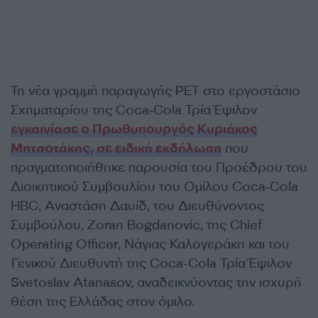
Τη νέα γραμμή παραγωγής PET στο εργοστάσιο
Σχηματαρίου της Coca‑Cola Τρία Έψιλον
εγκαινίασε ο Πρωθυπουργός Κυριάκος
Μητσοτάκης, σε ειδική εκδήλωση
που
πραγματοποιήθηκε παρουσία του Προέδρου του
Διοικητικού Συμβουλίου του Ομίλου Coca‑Cola
HBC, Αναστάση Δαυίδ, του Διευθύνοντος
Συμβούλου, Zoran Bogdanovic, της Chief
Operating Officer, Νάγιας Καλογεράκη και του
Γενικού Διευθυντή της Coca-Cola Τρία Έψιλον
Svetoslav Atanasov, αναδεικνύοντας την ισχυρή
θέση της Ελλάδας στον όμιλο.