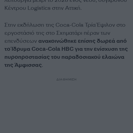
λειτουργία μέχρι το 2028 ενός νέου, σύγχρονου
Κέντρου Logistics στην Αττική.
Στην εκδήλωση της Coca-Cola Τρία Έψιλον στο
εργοστάσιό της στο Σχηματάρι πέραν των
επενδύσεων
ανακοινώθηκε επίσης δωρεά από
το Ίδρυμα Coca-Cola HBC για την ενίσχυση της
πυροπροστασίας του παραδοσιακού ελαιώνα
της Άμφισσας
.
ΔΙΑΦΗΜΙΣΗ