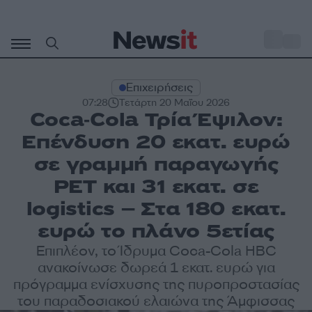
Μετάβαση
σε
o
35
περιεχόμενο
Επιχειρήσεις
07:28
Τετάρτη 20 Μαΐου 2026
Coca‑Cola Τρία Έψιλον:
Επένδυση 20 εκατ. ευρώ
σε γραμμή παραγωγής
PET και 31 εκατ. σε
logistics – Στα 180 εκατ.
ευρώ το πλάνο 5ετίας
Επιπλέον, το Ίδρυμα Coca-Cola HBC
ανακοίνωσε δωρεά 1 εκατ. ευρώ για
πρόγραμμα ενίσχυσης της πυροπροστασίας
του παραδοσιακού ελαιώνα της Άμφισσας