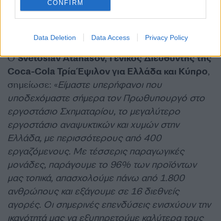
CONFIRM
To 2026 χρονιά ορόσημο για τον
Όμιλο Coca‑Cola HBC
Data Deletion
Data Access
Privacy Policy
Ο
Svetoslav Atanasov, Γενικός Διευθυντής της
Coca-Cola Τρία Έψιλον για Ελλάδα και Κύπρο
,
σημείωσε: «
Είμαστε υπερήφανοι που
υποδεχόμαστε σήμερα τον Πρωθυπουργό στο
εργοστάσιο Σχηματαρίου, το μεγαλύτερο
εργοστάσιο αναψυκτικών και χυμών στην
Ελλάδα, με περισσότερους από 400
εργαζόμενους. Με τέσσερις παραγωγικές
μονάδες, παράγουμε το 96% των προϊόντων
μας τοπικά, απασχολούμε πάνω από 1.800
ανθρώπους και εξάγουμε σε 16 διεθνείς
αγορές. Οι σημερινές επενδύσεις ενισχύουν την
ικανότητά μας να εξυπηρετούμε καλύτερα τους