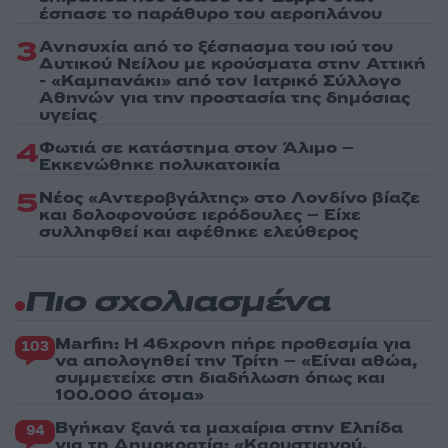
έσπασε το παράθυρο του αεροπλάνου
3
Ανησυχία από το ξέσπασμα του ιού του
Δυτικού Νείλου με κρούσματα στην Αττική
- «Καμπανάκι» από τον Ιατρικό Σύλλογο
Αθηνών για την προστασία της δημόσιας
υγείας
4
Φωτιά σε κατάστημα στον Άλιμο –
Εκκενώθηκε πολυκατοικία
5
Νέος «Αντεροβγάλτης» στο Λονδίνο βίαζε
και δολοφονούσε ιερόδουλες – Είχε
συλληφθεί και αφέθηκε ελεύθερος
Πιο σχολιασμένα
Marfin: Η 46χρονη πήρε προθεσμία για
103
να απολογηθεί την Τρίτη – «Είναι αθώα,
συμμετείχε στη διαδήλωση όπως και
100.000 άτομα»
Βγήκαν ξανά τα μαχαίρια στην Ελπίδα
94
για τη Δημοκρατία: «Καρυστιανού,