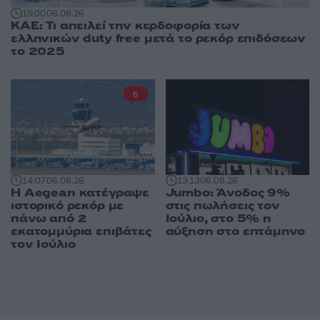
15:00
06.08.26
ΚΑΕ: Τι απειλεί την κερδοφορία των
ελληνικών duty free μετά το ρεκόρ επιδόσεων
το 2025
5
14:07
06.08.26
13:13
06.08.26
Η Aegean κατέγραψε
Jumbo: Άνοδος 9%
ιστορικό ρεκόρ με
στις πωλήσεις τον
πάνω από 2
Ιούλιο, στο 5% η
εκατομμύρια επιβάτες
αύξηση στο επτάμηνο
τον Ιούλιο