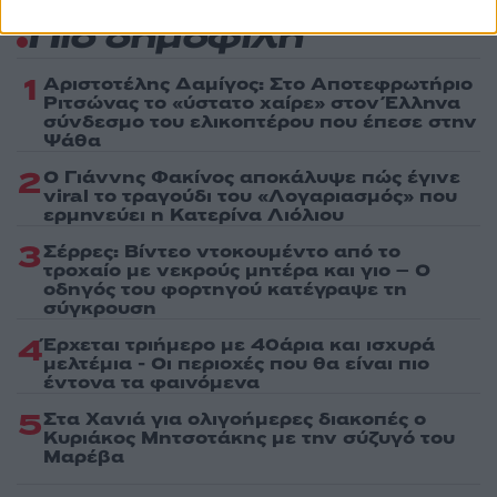
Πιο δημοφιλή
1
Αριστοτέλης Δαμίγος: Στο Αποτεφρωτήριο
Ριτσώνας το «ύστατο χαίρε» στον Έλληνα
σύνδεσμο του ελικοπτέρου που έπεσε στην
Ψάθα
2
Ο Γιάννης Φακίνος αποκάλυψε πώς έγινε
viral το τραγούδι του «Λογαριασμός» που
ερμηνεύει η Κατερίνα Λιόλιου
3
Σέρρες: Βίντεο ντοκουμέντο από το
τροχαίο με νεκρούς μητέρα και γιο – Ο
οδηγός του φορτηγού κατέγραψε τη
σύγκρουση
4
Έρχεται τριήμερο με 40άρια και ισχυρά
μελτέμια - Οι περιοχές που θα είναι πιο
έντονα τα φαινόμενα
5
Στα Χανιά για ολιγοήμερες διακοπές ο
Κυριάκος Μητσοτάκης με την σύζυγό του
Μαρέβα