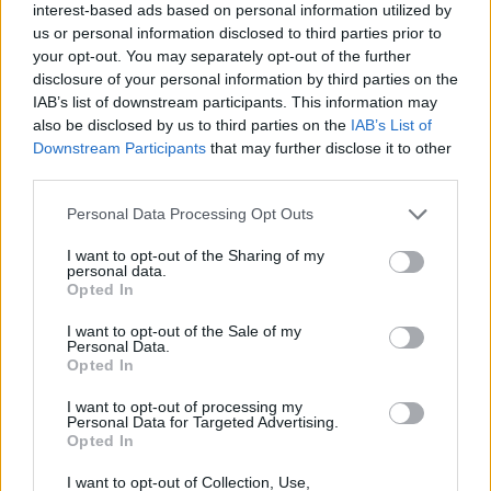
interest-based ads based on personal information utilized by
us or personal information disclosed to third parties prior to
your opt-out. You may separately opt-out of the further
Δεν ήταν μόνο η ταχύτητα
Μυστράς: Αλλαγή στ
που οδήγησε στο τροχαίο
υπερασπιστική γραμμή
disclosure of your personal information by third parties on the
στις Σέρρες με νεκρούς
55χρονου που έκρυψε
IAB’s list of downstream participants. This information may
μητέρα και γιο - «Ίσως κάτι
νεκρό πατέρα του σ
also be disclosed by us to third parties on the
IAB’s List of
απέσπασε την προσοχή
καταψύκτη – Η αγά
Downstream Participants
that may further disclose it to other
του οδηγού» λέει
στους γονείς και η
third parties.
πραγματογνώμονας
διαφωνία με την αδε
του
Please note that this website/app uses one or more Google
Personal Data Processing Opt Outs
services and may gather and store information including but
not limited to your visit or usage behaviour. You may click to
I want to opt-out of the Sharing of my
Σχόλια
personal data.
grant or deny consent to Google and its third-party tags to
Opted In
use your data for below specified purposes in below Google
consent section.
I want to opt-out of the Sale of my
Personal Data.
Opted In
Σχολίασε εδώ
I want to opt-out of processing my
Personal Data for Targeted Advertising.
Opted In
50 /50
I want to opt-out of Collection, Use,