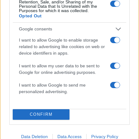
Retention, Sale, and/or Sharing of my
Personal Data that Is Unrelated with the
Purposes for which it was collected.
Opted Out
2000 /2000
Google consents
I want to allow Google to enable storage
Υποβολή σχολίου
related to advertising like cookies on web or
device identifiers in apps.
Όροι Χρήσης
. Το site προστατεύεται από reCAPTCHA, ισχύουν
Πολιτική Απορρήτου
&
Όροι Χρήσης
της Google.
I want to allow my user data to be sent to
Επιχειρήσεις
Google for online advertising purposes.
Share:
I want to allow Google to send me
personalized advertising.
Ακολουθήστε το Νewsit.gr στο
Google News
και
ενημερωθείτε πρώτοι για όλη την ειδησεογραφία και τα
τελευταία νέα
της ημέρας
CONFIRM
Data Deletion
Data Access
Privacy Policy