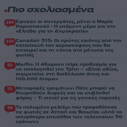
Πιο σχολιασμένα
Έφυγαν οι συνεργάτες, μένει η Μαρία
184
Καρυστιανού - Η επόμενη μέρα για την
«Ελπίδα για τη Δημοκρατία»
Canadair 515: Οι πρώτες εικόνες από την
130
κατασκευή του αεροσκάφους που θα
επιχειρεί και τη νύχτα στα μέτωπα της
φωτιάς
Marfin: Η 46χρονη πήρε προθεσμία για
93
να απολογηθεί την Τρίτη – «Είναι αθώα,
συμμετείχε στη διαδήλωση όπως και
100.000 άτομα»
Μεταφορές χρημάτων: Πότε μπορεί να
70
θεωρηθούν δωρεές και να επιβληθεί
φόρος – Τι ισχυεί για τις γονικές παροχές
Το πολωμένο μελτέμι που τροφοδότησε
59
τις φωτιές σε Αττική και Βοιωτία: «Από τα
ισχυρότερα επεισόδια των τελευταίων 50
χρόνων»