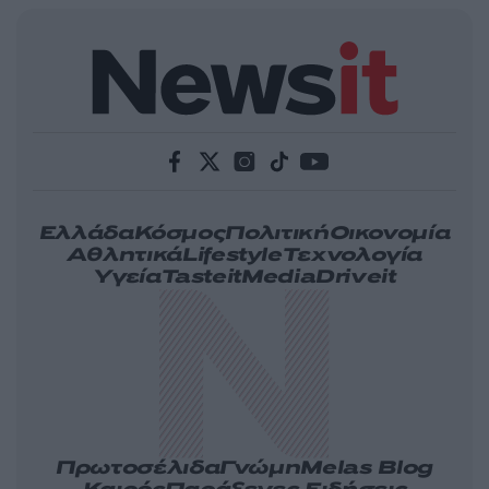
Ελλάδα
Κόσμος
Πολιτική
Οικονομία
Αθλητικά
Lifestyle
Τεχνολογία
Υγεία
Tasteit
Media
Driveit
Πρωτοσέλιδα
Γνώμη
Melas Blog