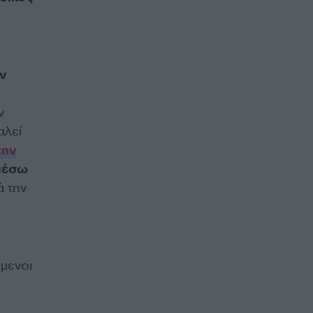
ν
ν
αλεί
την
 μέσω
ά την
ύμενοι