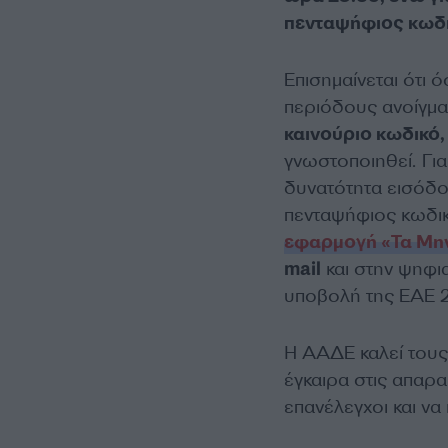
πενταψήφιος κωδι
Επισημαίνεται ότι 
περιόδους ανοίγμα
καινούριο κωδικό,
γνωστοποιηθεί. Γι
δυνατότητα εισόδο
πενταψήφιος κωδικ
εφαρμογή «Τα Μη
mail
και στην ψηφι
υποβολή της ΕΑΕ 
Η ΑΑΔΕ καλεί του
έγκαιρα στις απαρ
επανέλεγχοι και ν