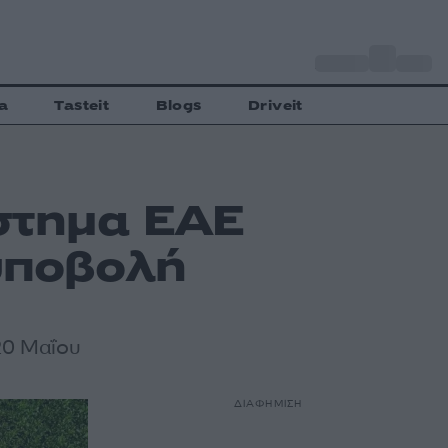
o
Αθήνα
31
C
a
Tasteit
Blogs
Driveit
ύστημα ΕΑΕ
 υποβολή
 20 Μαΐου
ΔΙΑΦΗΜΙΣΗ