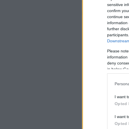
Τα συγκεκριμένα α
sensitive in
https://eae2024.
confirm you
continue se
> Αναζήτηση Αποτ
information 
further disc
participants
Downstream 
Please note
information 
deny consent
in below Go
Persona
I want t
Opted 
I want t
Opted 