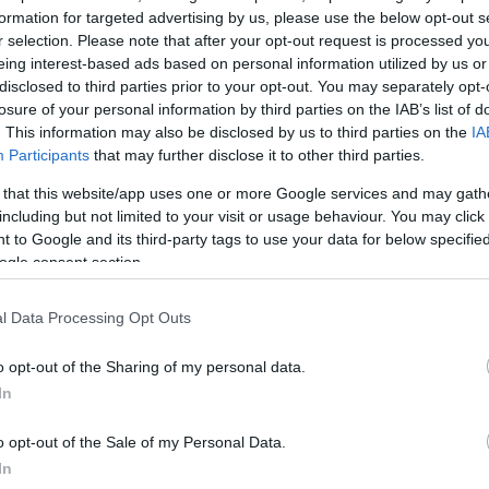
ποτελέσματα είναι διαθέσιμα στον ιστότοπο της ΑΑΔ
formation for targeted advertising by us, please use the below opt-out s
opekepe.gov.gr/eae2024/#/login
στην καρτέλα Moni
r selection. Please note that after your opt-out request is processed y
eing interest-based ads based on personal information utilized by us or
ελεσμάτων της ΕΑΕ.
disclosed to third parties prior to your opt-out. You may separately opt-
losure of your personal information by third parties on the IAB’s list of
ΔΙΑΦΗΜΙΣΗ
. This information may also be disclosed by us to third parties on the
IA
Participants
that may further disclose it to other third parties.
 that this website/app uses one or more Google services and may gath
including but not limited to your visit or usage behaviour. You may click 
 to Google and its third-party tags to use your data for below specifi
ogle consent section.
l Data Processing Opt Outs
o opt-out of the Sharing of my personal data.
In
o opt-out of the Sale of my Personal Data.
In