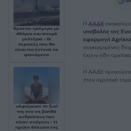
Προ
Η
ΑΑΔΕ
ανακοίνω
Έρχεται τριήμερο με
υποβολής της
Ενι
40άρια και ισχυρά
εφαρμογή Agrisna
μελτέμια - Οι
περιοχές που θα
συγκεκριμένες διο
είναι πιο έντονα τα
έχουν ήδη οριστικο
φαινόμενα
Η ΑΑΔΕ προχώρησε 
στον αγροτικό τομ
«Αφιέρωσε τη ζωή
της στο να βοηθά
ανθρώπους που
είχαν ανάγκη» - Η
πρώτη δήλωση της