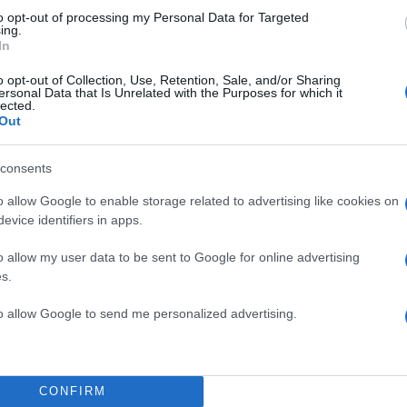
to opt-out of processing my Personal Data for Targeted
ing.
In
o opt-out of Collection, Use, Retention, Sale, and/or Sharing
ersonal Data that Is Unrelated with the Purposes for which it
lected.
Out
consents
o allow Google to enable storage related to advertising like cookies on
evice identifiers in apps.
o allow my user data to be sent to Google for online advertising
s.
Agrisnap-GR
to allow Google to send me personalized advertising.
η
δυνατότητα υποβολής φωτογραφιών με γεωσήμ
ής Agrisnap-GR,
για όσα
αγροτεμάχια δεν είχαν
CONFIRM