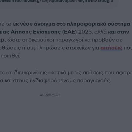
σθήκη του newsit.gr ως προτεινόμενη πηγή στην Google
σε το
εκ νέου άνοιγμα στο πληροφοριακό σύστημα
αίας Αίτησης Ενίσχυσης
(ΕΑΕ)
2025, αλλά
και στην
p,
ώστε οι δικαιούχοι παραγωγοί να προβούν σε
ρθώσεις ή συμπληρώσεις στοιχείων για
αιτήσεις
πο
ποιηθεί.
σε διευκρινίσεις σχετικά με τις αιτήσεις που αφορ
έα και στους ενδιαφερόμενους παραγωγούς.
ΔΙΑΦΗΜΙΣΗ