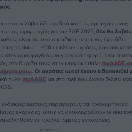
κός.
όσοι έχουν λάβει ήδη κωδικό κατά τις προηγούμενες
τος της εφαρμογής για την ΕΑΕ 2025,
δεν θα λάβου
καθώς είναι σε ισχύ ο κωδικός που τούς έχει ήδη
α τους περίπου 1.400 επιπλέον αγρότες που αποκτού
υ στην εφαρμογή τώρα για πρώτη φορά, έχει αποστ
ός στη θυρίδα τους στην ψηφιακή πύλη
myAADE σ
νύματά μου»
.
Οι αγρότες αυτοί έχουν ειδοποιηθεί
ακή πύλη
myAADE
και στο mail που έχουν δώσει κατ
2025.
ς ενδιαφερόμενους παραγωγούς να προχωρήσουν
αίτητες ενέργειες, ώστε να ολοκληρωθούν οι απαιτο
α καταβληθούν οι προβλεπόμενες ενισχύσεις.
ΔΙΑΦΗΜΙΣΗ