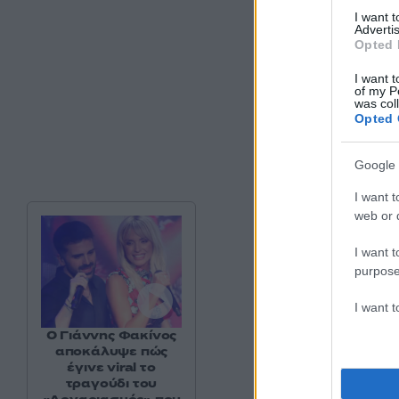
I want 
Advertis
Opted 
I want t
of my P
was col
Opted 
Google 
I want t
web or d
I want t
purpose
Η εφαρμογή 
I want 
Ο Γιάννης Φακίνος
H AAΔΕ παρέχει τ
αποκάλυψε πώς
έγινε viral το
μέσω της εφαρμογ
τραγούδι του