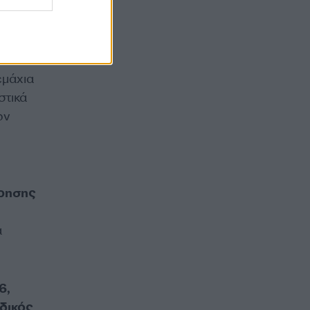
εμάχια
στικά
ών
ώρησης
ά
6,
ιδικός