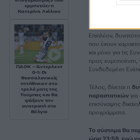
αποσταλεί φωτογρ
«Λογαριασμός» που
ερμηνεύει η
(24.3.2026), τα ο
Κατερίνα Λιόλιου
αγροτεμαχίων.
Επιπλέον, δυνατότ
που έχουν χαρακτηρ
και μόνο για τις Σ
προς χυμοποίηση, γ
ΠΑΟΚ – Άντερλεχτ
Συνδεδεμένη Ενίσχ
0-1: Οι
Θεσσαλονικείς
ηττήθηκαν στο
Τέλος, δίνεται η
δυ
τρελό ματς της
Τούμπας και θα
παραστατικών
για
ψάξουν την
επισύναψης δικαιο
ανατροπή στο
Βέλγιο
προγράμματα.
Το σύστημα θα παρ
ώρα 23:59, ενώ γι