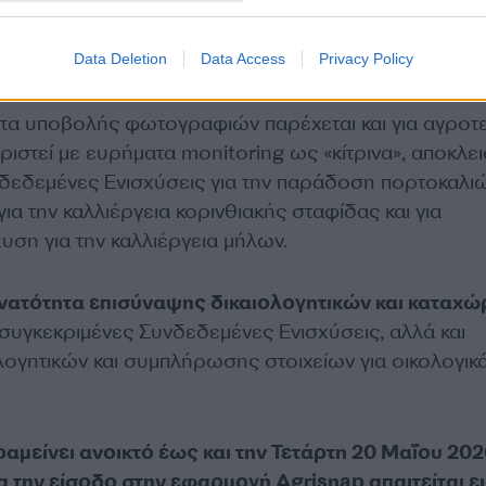
αφίες εντός της προγενέστερης προθεσμίας
ποία αφορούν στην επιλεξιμότητα των δηλωθέντων
Data Deletion
Data Access
Privacy Policy
ητα υποβολής φωτογραφιών παρέχεται και για αγροτ
ιστεί με ευρήματα monitoring ως «κίτρινα», αποκλει
υνδεδεμένες Ενισχύσεις για την παράδοση πορτοκαλι
ια την καλλιέργεια κορινθιακής σταφίδας και για
υση για την καλλιέργεια μήλων.
νατότητα επισύναψης δικαιολογητικών και καταχ
 συγκεκριμένες Συνδεδεμένες Ενισχύσεις, αλλά και
λογητικών και συμπλήρωσης στοιχείων για οικολογικ
αμείνει ανοικτό έως και την Τετάρτη 20 Μαΐου 202
α την είσοδο στην εφαρμογή Agrisnap απαιτείται ε