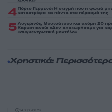
χρόνια»
4
Πόρτο Γερμενό: Η στιγμή που η φωτιά μπα
καταστρέφει τα πάντα στο πέρασμά της
5
Αυγερινός, Μουτσάτσου και ακόμη 20 πρ
Καρυστιανού: «Δεν αποχωρήσαμε για καρέ
«συγκεντρωτικό μοντέλο»
Χρηστικά: Περισσότερ
14:03
05.08.26