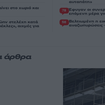
αυταπάτη»
ίνει στο χωριό και
Έφυγαν οι συνερ
78
επόμενη μέρα γι
Βελτιωμένη η εικ
ώην στελέχη κατά
56
αναζωπυρώσεις –
κλες», αιχμές για
α άρθρα