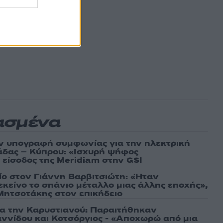
ασμένα
ν υπογραφή συμφωνίας για την ηλεκτρική
άδας – Κύπρου: «Ισχυρή ψήφος
 είσοδος της Meridiam στην GSI
τίο στον Γιάννη Βαρβιτσιώτη: «Ήταν
εκείνο το σπάνιο μέταλλο μιας άλλης εποχής»,
 Μητσοτάκης στον επικήδειο
ια την Καρυστιανού: Παραιτήθηκαν
ννίδου και Κοτσόργιος - «Αποχωρώ από μια