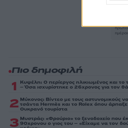
Ακολου
πρώτοι
ημέρα
Πιο δημοφιλή
1
Κυψέλη: Ο περίεργος ηλικιωμένος και το
– Όσα ισχυρίστηκε ο 26χρονος για τον θ
2
Μύκονος: Βίντεο με τους αστυνομικούς ν
τσάντα Hermès και το Rolex όπου άρπαξ
Ουκρανό τουρίστα
3
Μυστράς: «Φρούριο» το ξενοδοχείο που έ
90χρονου ο γιος του – «Είχαμε να τον δ