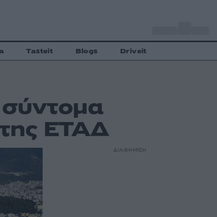
o
Αθήνα
30
C
a
Tasteit
Blogs
Driveit
ι σύντομα
 της ΕΤΑΔ
ΔΙΑΦΗΜΙΣΗ