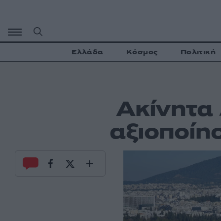
Μετάβαση
σε
περιεχόμενο
Ελλάδα
Κόσμος
Πολιτική
Ακίνητα 
αξιοποίη