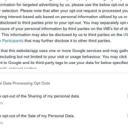
ίες για κάθε ένα από αυτά προκειμένου η διαδικασί
formation for targeted advertising by us, please use the below opt-out s
r selection. Please note that after your opt-out request is processed y
ρήγορα.
eing interest-based ads based on personal information utilized by us or
disclosed to third parties prior to your opt-out. You may separately opt-
ΔΙΑΦΗΜΙΣΗ
losure of your personal information by third parties on the IAB’s list of
. This information may also be disclosed by us to third parties on the
IA
Participants
that may further disclose it to other third parties.
 that this website/app uses one or more Google services and may gath
including but not limited to your visit or usage behaviour. You may click 
 to Google and its third-party tags to use your data for below specifi
ogle consent section.
l Data Processing Opt Outs
o opt-out of the Sharing of my personal data.
In
o opt-out of the Sale of my Personal Data.
α
In