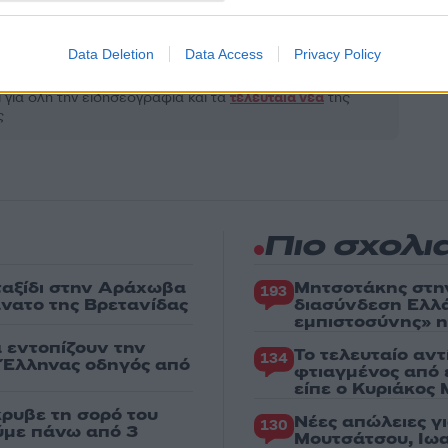
Share:
Data Deletion
Data Access
Privacy Policy
θήστε το Νewsit.gr στο
Google News
και ενημερωθείτε
 για όλη την ειδησεογραφία και τα
τελευταία νέα
της
ς
Πιο σχολι
 ταξίδι στην Αράχωβα
Μητσοτάκης στη
193
άνατο της Βρετανίδας
διασύνδεση Ελλ
εμπιστοσύνης» η
α εντοπίζουν την
Το τελευταίο αν
134
ε Έλληνας οδηγός από
φτιαγμένος από 
είπε ο Κυριάκος
κρυβε τη σορό του
Νέες απώλειες γ
130
ούμε πάνω από 3
Μουτσάτσου, Ιωα