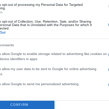
to opt-out of processing my Personal Data for Targeted
ing.
In
o opt-out of Collection, Use, Retention, Sale, and/or Sharing
Σχολίασε εδώ
ersonal Data that Is Unrelated with the Purposes for which it
lected.
Out
50
consents
o allow Google to enable storage related to advertising like cookies on
evice identifiers in apps.
2000 /
o allow my user data to be sent to Google for online advertising
s.
Υποβολή σχολίου
to allow Google to send me personalized advertising.
ροστατεύεται από reCAPTCHA, ισχύουν
Πολιτική Απορρήτου
&
Όροι Χρήσης
της
Χρηστικά
CONFIRM
ΑΚΙΝΗΤΑ ΔΗΜΟΣΙΟΥ
ΕΤΑΔ