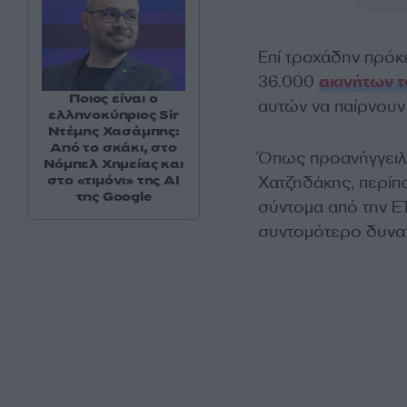
Επί τροχάδην πρόκε
36.000
ακινήτων 
Ποιος είναι ο
αυτών να παίρνουν
ελληνοκύπριος Sir
Ντέμης Χασάμπης:
Από το σκάκι, στο
Όπως προανήγγειλε
Νόμπελ Χημείας και
στο «τιμόνι» της AI
Χατζηδάκης, περίπ
της Google
σύντομα από την ΕΤ
συντομότερο δυνατ