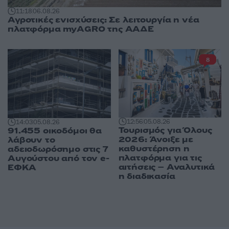
11:18
06.08.26
Αγροτικές ενισχύσεις: Σε λειτουργία η νέα
πλατφόρμα myAGRO της ΑΑΔΕ
8
12:56
05.08.26
14:03
05.08.26
Τουρισμός για Όλους
91.455 οικοδόμοι θα
2026: Άνοιξε με
λάβουν το
καθυστέρηση η
αδειοδωρόσημο στις 7
πλατφόρμα για τις
Αυγούστου από τον e-
αιτήσεις – Αναλυτικά
ΕΦΚΑ
η διαδικασία