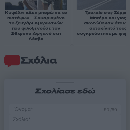
Κυψέλη: «Δεν μπορώ να το
Τροχαίο στις Σέρρες
πιστέψω» – Σοκαρισμένο
Μητέρα και γιος
το ζευγάρι Αμερικανών
σκοτώθηκαν όταν τ
που φιλοξενούσε τον
αυτοκίνητό τους
26χρονο Αφγανό στη
συγκρούστηκε με φορ
Λέσβο
Σχόλια
Σχολίασε εδώ
50 /50