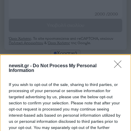
2000 /2000
Υποβολή σχολίου
Όροι Χρήσης
. Το site προστατεύεται από reCAPTCHA, ισχύουν
Πολιτική Απορρήτου
&
Όροι Χρήσης
της Google.
Χρηστικά
E-ΕΦΚΑ
ΔΥΠΑ
newsit.gr -
Do Not Process My Personal
Information
Share:
If you wish to opt-out of the sale, sharing to third parties, or
Ακολουθήστε το Νewsit.gr στο
Google News
και
processing of your personal or sensitive information for
ενημερωθείτε πρώτοι για όλη την ειδησεογραφία και τα
targeted advertising by us, please use the below opt-out
τελευταία νέα
της ημέρας
section to confirm your selection. Please note that after your
opt-out request is processed you may continue seeing
interest-based ads based on personal information utilized by
us or personal information disclosed to third parties prior to
your opt-out. You may separately opt-out of the further