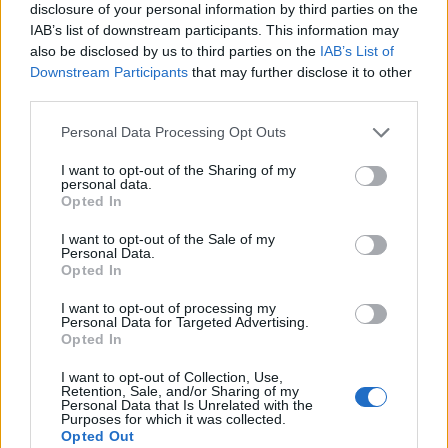
disclosure of your personal information by third parties on the
Πιο δημοφιλή
IAB’s list of downstream participants. This information may
also be disclosed by us to third parties on the
IAB’s List of
1
Συγκίνηση στο τελευταίο αντίο στον Λάκη
Χαλκιά: Με την «Φάμπρικα», λαούτο και
Downstream Participants
that may further disclose it to other
κλαρίνα αποχαιρέτησαν την εμβληματική
third parties.
φωνή της μεταπολίτευσης
Please note that this website/app uses one or more Google
Personal Data Processing Opt Outs
2
Ο Κώστας Σαμαράς δημοσίευσε μία παιδική
services and may gather and store information including but
φωτογραφία για την επέτειο θανάτου της
not limited to your visit or usage behaviour. You may click to
I want to opt-out of the Sharing of my
αδελφής του, Λένας
personal data.
grant or deny consent to Google and its third-party tags to
Opted In
3
Δολοφονία Βρετανίδας στην Κυψέλη: Οι
use your data for below specified purposes in below Google
δύο καταθέσεις «κλειδί» της συζύγου του
consent section.
I want to opt-out of the Sale of my
26χρονου Αφγανού – Το στίγμα του
Personal Data.
κινητού, η θεία από την Ινδία και τα
Opted In
απειλητικά μηνύματα
4
«Αφιέρωσε τη ζωή της στο να βοηθά
I want to opt-out of processing my
Personal Data for Targeted Advertising.
ανθρώπους που είχαν ανάγκη» - Η πρώτη
Opted In
δήλωση της οικογένειας της 38χρονης
Λίζα που βρέθηκε νεκρή στην Κυψέλη
I want to opt-out of Collection, Use,
5
Συνεχίζονται οι αποχωρήσεις από το κόμμα
Retention, Sale, and/or Sharing of my
Personal Data that Is Unrelated with the
Καρυστιανού: «Δεν συνθέτει, αλλά
Purposes for which it was collected.
λειτουργεί με αρχηγικά στερεότυπα»
Opted Out