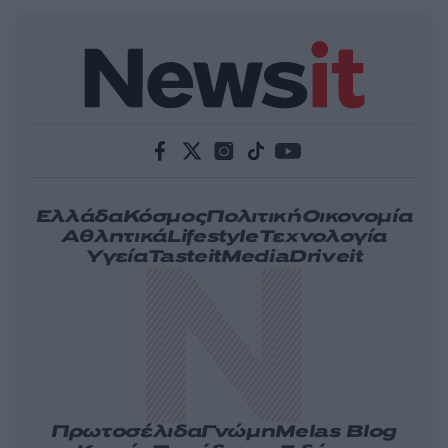
Ελλάδα
Κόσμος
Πολιτική
Οικονομία
Αθλητικά
Lifestyle
Τεχνολογία
Υγεία
Tasteit
Media
Driveit
Πρωτοσέλιδα
Γνώμη
Melas Blog