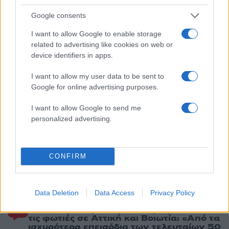
Google consents
Πιο σχολιασμένα
I want to allow Google to enable storage
related to advertising like cookies on web or
Μητσοτάκης στην υπογραφή συμφωνίας
198
για την ηλεκτρική διασύνδεση Ελλάδας –
device identifiers in apps.
Κύπρου: «Ισχυρή ψήφος εμπιστοσύνης» η
είσοδος της Meridiam στην GSI
I want to allow my user data to be sent to
Google for online advertising purposes.
Έφυγαν οι συνεργάτες, μένει η Μαρία
184
Καρυστιανού - Η επόμενη μέρα για την
«Ελπίδα για τη Δημοκρατία»
I want to allow Google to send me
personalized advertising.
Canadair 515: Οι πρώτες εικόνες από την
127
κατασκευή του αεροσκάφους που θα
επιχειρεί και τη νύχτα στα μέτωπα της
φωτιάς
CONFIRM
Αυγερινός, Μουτσάτσου και ακόμη 20
86
πρώην στελέχη κατά Καρυστιανού: «Δεν
αποχωρήσαμε για καρέκλες», αιχμές για
«συγκεντρωτικό μοντέλο»
Data Deletion
Data Access
Privacy Policy
Το πολωμένο μελτέμι που τροφοδότησε
59
τις φωτιές σε Αττική και Βοιωτία: «Από τα
ισχυρότερα επεισόδια των τελευταίων 50