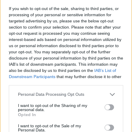
δευτεροβάθμιας εκπαίδευσης για τις γραμμές
εσωτερικού.
If you wish to opt-out of the sale, sharing to third parties, or
processing of your personal or sensitive information for
targeted advertising by us, please use the below opt-out
section to confirm your selection. Please note that after your
Σκύρος Ναυτική Εταιρεία (Skyros
opt-out request is processed you may continue seeing
Shipping Co.)
interest-based ads based on personal information utilized by
us or personal information disclosed to third parties prior to
your opt-out. You may separately opt-out of the further
Έκπτωση 50% στα ακτοπλοϊκά εισιτήρια των
disclosure of your personal information by third parties on the
αναπληρωτών εκπαιδευτικών, η οποία ισχύει
IAB’s list of downstream participants. This information may
για το ατομικό τους εισιτήριο και για το
also be disclosed by us to third parties on the
IAB’s List of
Downstream Participants
that may further disclose it to other
εισιτήριο του Ι.Χ. αυτοκινήτου τους.
third parties.
Please note that this website/app uses one or more Google
Η έκπτωση εφαρμόζεται καθ’ όλη τη διάρκεια
Personal Data Processing Opt Outs
services and may gather and store information including but
του έτους, καθώς και στην περίοδο του Πάσχα
not limited to your visit or usage behaviour. You may click to
I want to opt-out of the Sharing of my
personal data.
από 03/04/2026 έως 19/04/2026. Τις επόμενες
grant or deny consent to Google and its third-party tags to
Opted In
use your data for below specified purposes in below Google
ημέρες ενδέχεται να προστεθούν και άλλες
consent section.
I want to opt-out of the Sale of my
εταιρείες στον ανωτέρω πίνακα, οπότε και θα
Personal Data.