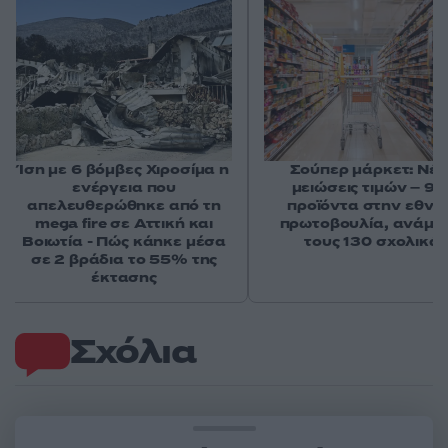
Ίση με 6 βόμβες Χιροσίμα η
Σούπερ μάρκετ: Νέε
ενέργεια που
μειώσεις τιμών – 91
απελευθερώθηκε από τη
προϊόντα στην εθνι
mega fire σε Αττική και
πρωτοβουλία, ανάμε
Βοιωτία - Πώς κάηκε μέσα
τους 130 σχολικά
σε 2 βράδια το 55% της
έκτασης
Σχόλια