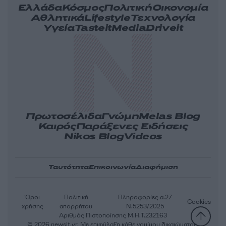
Ελλάδα
Κόσμος
Πολιτική
Οικονομία
Αθλητικά
Lifestyle
Τεχνολογία
Υγεία
Tasteit
Media
Driveit
Πρωτοσέλιδα
Γνώμη
Melas Blog
Καιρός
Παράξενες Ειδήσεις
Nikos Blog
Videos
Ταυτότητα
Επικοινωνία
Διαφήμιση
Όροι
Πολιτική
Πληροφορίες α.27
Cookies
χρήσης
απορρήτου
Ν.5253/2025
Αριθμός Πιστοποίησης Μ.Η.Τ.232163
© 2026 newsit.gr. Με επιφύλαξη κάθε νομίμου δικαιώματος.