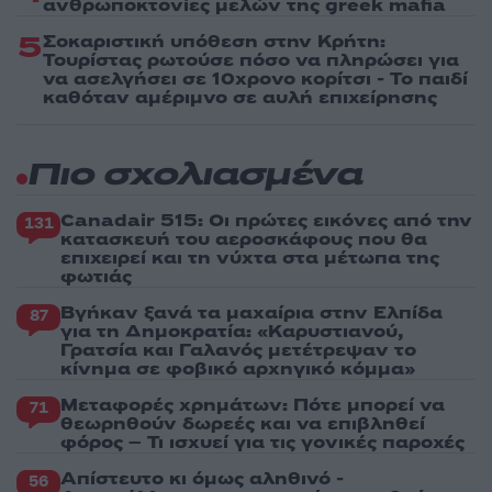
ανθρωποκτονίες μελών της greek mafia
5
Σοκαριστική υπόθεση στην Κρήτη:
Τουρίστας ρωτούσε πόσο να πληρώσει για
να ασελγήσει σε 10χρονο κορίτσι - Το παιδί
καθόταν αμέριμνο σε αυλή επιχείρησης
Πιο σχολιασμένα
Canadair 515: Οι πρώτες εικόνες από την
131
κατασκευή του αεροσκάφους που θα
επιχειρεί και τη νύχτα στα μέτωπα της
φωτιάς
Βγήκαν ξανά τα μαχαίρια στην Ελπίδα
87
για τη Δημοκρατία: «Καρυστιανού,
Γρατσία και Γαλανός μετέτρεψαν το
κίνημα σε φοβικό αρχηγικό κόμμα»
Μεταφορές χρημάτων: Πότε μπορεί να
71
θεωρηθούν δωρεές και να επιβληθεί
φόρος – Τι ισχυεί για τις γονικές παροχές
Απίστευτο κι όμως αληθινό -
56