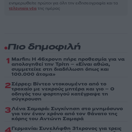
ενημερωθείτε πρώτοι για όλη την ειδησεογραφία και τα
τελευταία νέα
της ημέρας
Πιο δημοφιλή
1
Marfin: Η 46χρονη πήρε προθεσμία για να
απολογηθεί την Τρίτη – «Είναι αθώα,
συμμετείχε στη διαδήλωση όπως και
100.000 άτομα»
2
Σέρρες: Βίντεο ντοκουμέντο από το
τροχαίο με νεκρούς μητέρα και γιο – Ο
οδηγός του φορτηγού κατέγραψε τη
σύγκρουση
3
Λένα Σαμαρά: Συγκίνηση στο μνημόσυνο
για τον έναν χρόνο από τον θάνατο της
κόρης του Αντώνη Σαμαρά
4
Γερμανία: Συνελήφθη 31χρονος για τρεις