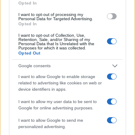
εκδοθεί νεότερη ενημέρωση.
Opted In
I want to opt-out of processing my
Personal Data for Targeted Advertising.
Εκπτώσεις σε αεροπορικά
Opted In
εισιτήρια – SKY Express
I want to opt-out of Collection, Use,
Retention, Sale, and/or Sharing of my
Personal Data that Is Unrelated with the
Purposes for which it was collected.
H εταιρεία SKY Express ανταποκρινόμενη στο
Opted Out
αίτημα του Υπουργείου Παιδείας,
Θρησκευμάτων και Αθλητισμού και προκειμένου
Google consents
να διευκολύνει τις μετακινήσεις των
I want to allow Google to enable storage
αναπληρωτών εκπαιδευτικών Πρωτοβάθμιας και
related to advertising like cookies on web or
device identifiers in apps.
Δευτεροβάθμιας Εκπαίδευσης,
παρέχει
έκπτωση ύψους 30% για την έκδοση
I want to allow my user data to be sent to
αεροπορικών εισιτηρίων ανά ενδιαφερόμενο
.
Google for online advertising purposes.
I want to allow Google to send me
Για την παραπάνω πρωτοβουλία, η αποστολή
personalized advertising.
των SMS με τους μοναδικούς κωδικούς για κάθε