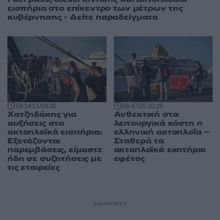
εισιτήρια στο επίκεντρο των μέτρων της
κυβέρνησης - Δείτε παραδείγματα
18:14
13.03.26
08:47
25.10.25
Χατζηδάκης για
Ανθεκτική στα
αυξήσεις στα
λειτουργικά κόστη η
ακτοπλοϊκά εισιτήρια:
ελληνική ακτοπλοΐα –
Εξετάζονται
Σταθερά τα
παρεμβάσεις, είμαστε
ακτοπλοϊκά εισιτήρια
ήδη σε συζητήσεις με
εφέτος
τις εταιρείες
ΔΙΑΦΗΜΙΣΗ