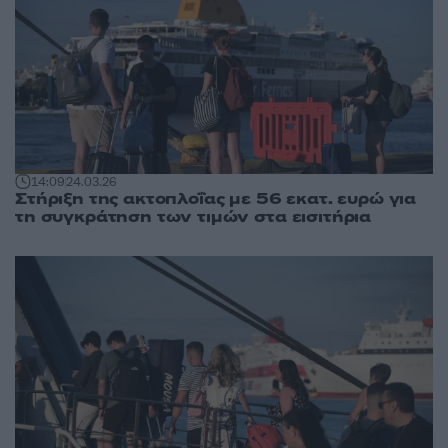
14:09
24.03.26
Στήριξη της ακτοπλοΐας με 56 εκατ. ευρώ για
τη συγκράτηση των τιμών στα εισιτήρια