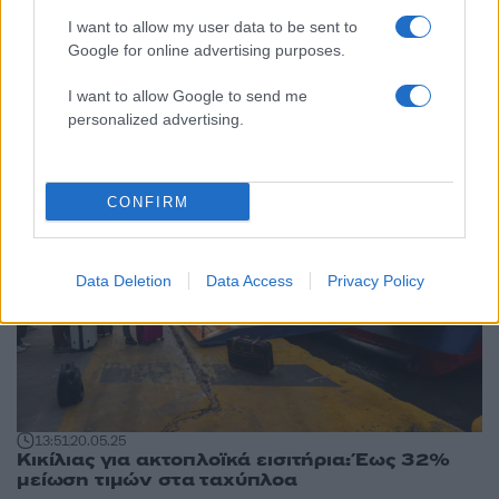
I want to allow my user data to be sent to
17:08
04.08.25
Google for online advertising purposes.
Ο Βασίλης Κικίλιας προανήγγειλε επιπλέον
μείωση στις τιμές των ακτοπλοϊκών εισιτηρίων
I want to allow Google to send me
personalized advertising.
CONFIRM
Data Deletion
Data Access
Privacy Policy
13:51
20.05.25
Κικίλιας για ακτοπλοϊκά εισιτήρια: Έως 32%
μείωση τιμών στα ταχύπλοα