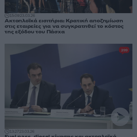
15:09
23.03.26
Ακτοπλοϊκά εισιτήρια: Κρατική αποζημίωση
στις εταιρείες για να συγκρατηθεί το κόστος
της εξόδου του Πάσχα
299
13:27
23.03.26
Fuel pass, diesel κίνησης και ακτοπλοϊκά