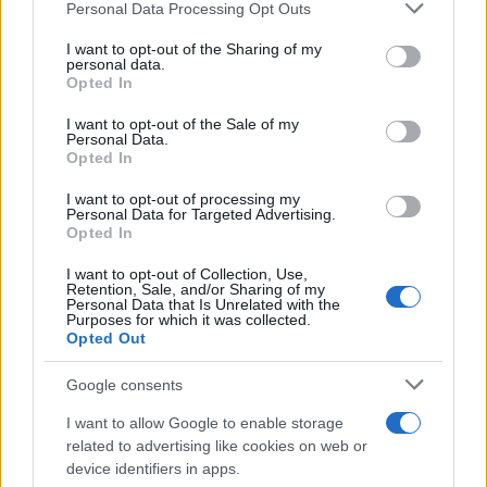
Please note that this website/app uses one or more Google
Personal Data Processing Opt Outs
services and may gather and store information including but
not limited to your visit or usage behaviour. You may click to
I want to opt-out of the Sharing of my
personal data.
grant or deny consent to Google and its third-party tags to
Opted In
use your data for below specified purposes in below Google
consent section.
I want to opt-out of the Sale of my
11:29
20.10.25
Personal Data.
Attica Group: Εκπτώσεις έως και 30% σε
Opted In
δρομολόγια για την 28η Οκτωβρίου
I want to opt-out of processing my
Personal Data for Targeted Advertising.
Opted In
I want to opt-out of Collection, Use,
Retention, Sale, and/or Sharing of my
Personal Data that Is Unrelated with the
Purposes for which it was collected.
Opted Out
Google consents
I want to allow Google to enable storage
related to advertising like cookies on web or
device identifiers in apps.