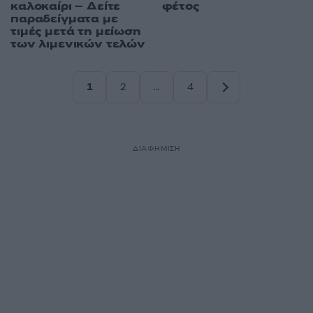
καλοκαίρι – Δείτε
φέτος
παραδείγματα με
τιμές μετά τη μείωση
των λιμενικών τελών
1
2
…
4
Σελίδα
Σελίδα
Σελίδα
ΔΙΑΦΗΜΙΣΗ