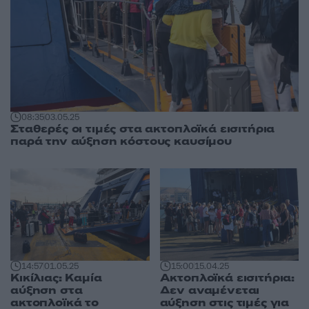
08:35
03.05.25
Σταθερές οι τιμές στα ακτοπλοϊκά εισιτήρια
παρά την αύξηση κόστους καυσίμου
14:57
01.05.25
15:00
15.04.25
Κικίλιας: Καμία
Ακτοπλοϊκά εισιτήρια:
αύξηση στα
Δεν αναμένεται
ακτοπλοϊκά το
αύξηση στις τιμές για