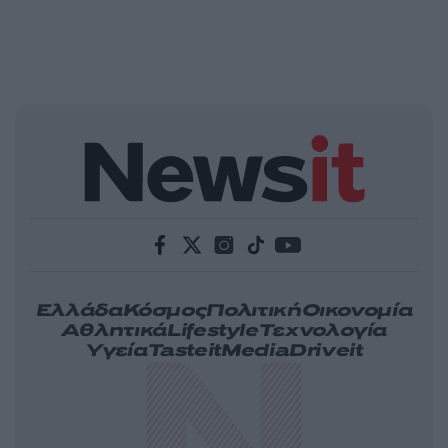
Ελλάδα
Κόσμος
Πολιτική
Οικονομία
Αθλητικά
Lifestyle
Τεχνολογία
Υγεία
Tasteit
Media
Driveit