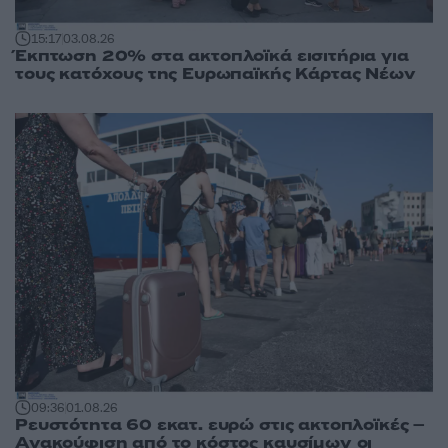
15:17
03.08.26
Έκπτωση 20% στα ακτοπλοϊκά εισιτήρια για
τους κατόχους της Ευρωπαϊκής Κάρτας Νέων
09:36
01.08.26
Ρευστότητα 60 εκατ. ευρώ στις ακτοπλοϊκές –
Ανακούφιση από το κόστος καυσίμων οι