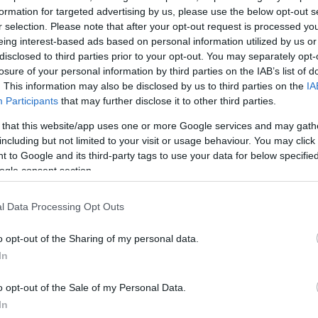
formation for targeted advertising by us, please use the below opt-out s
όμενος στις πληρωμές κατά το α’ τετράμηνο του 202
r selection. Please note that after your opt-out request is processed y
 ότι από 1/1/2026 έως 30/4/2026 έγιναν πληρωμές
eing interest-based ads based on personal information utilized by us or
ε 165.704 δικαιούχους για: Βασική Αναδιανεμητική,
disclosed to third parties prior to your opt-out. You may separately opt-
losure of your personal information by third parties on the IAB’s list of
λικίας (Young), Συνδεδεμένες (αραβόσιτος, βαμβάκι
. This information may also be disclosed by us to third parties on the
IA
τα και Εξισωτική 2025.
Participants
that may further disclose it to other third parties.
 that this website/app uses one or more Google services and may gath
ν Μάιο 2026 είναι προγραμματισμένες πληρωμές για
including but not limited to your visit or usage behaviour. You may click 
α και συνδεδεμένες.
 to Google and its third-party tags to use your data for below specifi
ogle consent section.
ΔΙΑΦΗΜΙΣΗ
l Data Processing Opt Outs
o opt-out of the Sharing of my personal data.
In
o opt-out of the Sale of my Personal Data.
In