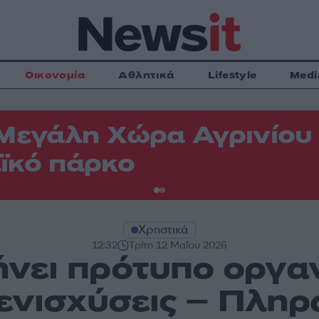
Οικονομία
Αθλητικά
Lifestyle
Medi
Μεγάλη Χώρα Αγρινίου -
ϊκό πάρκο
Χρηστικά
12:32
Τρίτη 12 Μαΐου 2026
νει πρότυπο οργανι
 ενισχύσεις – Πλη