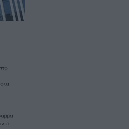
στο
 στα
ραμμα
αν ο