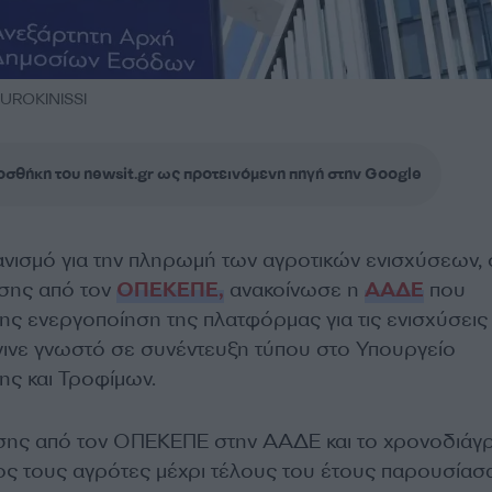
UROKINISSI
σθήκη του newsit.gr ως προτεινόμενη πηγή στην Google
νισμό για την πληρωμή των αγροτικών ενισχύσεων, 
ασης από τον
ΟΠΕΚΕΠΕ,
ανακοίνωσε η
ΑΑΔΕ
που
ς ενεργοποίηση της πλατφόρμας για τις ενισχύσεις
γινε γνωστό σε συνέντευξη τύπου στο Υπουργείο
ης και Τροφίμων.
ασης από τον ΟΠΕΚΕΠΕ στην ΑΑΔΕ και το χρονοδιάγ
 τους αγρότες μέχρι τέλους του έτους παρουσίασ