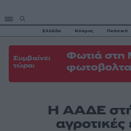
Μετάβαση
σε
περιεχόμενο
Ελλάδα
Κόσμος
Πολιτική
Φωτιά στη 
Συμβαίνει
φωτοβολτα
τώρα:
Η ΑΑΔΕ στή
αγροτικές