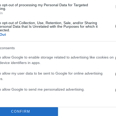
to opt-out of processing my Personal Data for Targeted
ing.
In
o opt-out of Collection, Use, Retention, Sale, and/or Sharing
ersonal Data that Is Unrelated with the Purposes for which it
lected.
Out
consents
o allow Google to enable storage related to advertising like cookies on
evice identifiers in apps.
o allow my user data to be sent to Google for online advertising
s.
to allow Google to send me personalized advertising.
CONFIRM