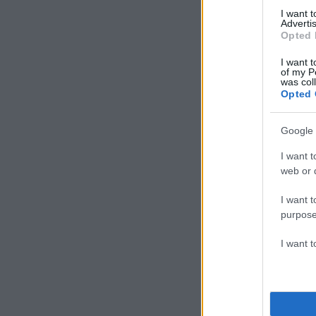
I want 
Advertis
Opted 
I want t
of my P
was col
Opted 
Google 
I want t
web or d
I want t
purpose
I want 