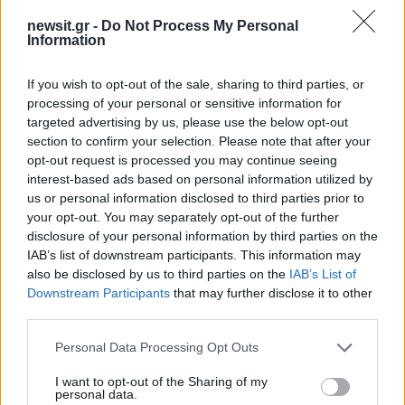
Υποβολή σχολίου
newsit.gr -
Do Not Process My Personal
Information
Όροι Χρήσης
. Το site προστατεύεται από reCAPTCHA, ισχύουν
Πολιτική Απορρήτου
&
Όροι Χρήσης
της Google.
If you wish to opt-out of the sale, sharing to third parties, or
Χρηστικά
processing of your personal or sensitive information for
ΑΚΙΝΗΤΑ
ΑΚΙΝΗΤΑ ΔΗΜΟΣΙΟΥ
targeted advertising by us, please use the below opt-out
section to confirm your selection. Please note that after your
Share:
opt-out request is processed you may continue seeing
interest-based ads based on personal information utilized by
Ακολουθήστε το Νewsit.gr στο
Google News
και
us or personal information disclosed to third parties prior to
ενημερωθείτε πρώτοι για όλη την ειδησεογραφία και τα
your opt-out. You may separately opt-out of the further
τελευταία νέα
της ημέρας
disclosure of your personal information by third parties on the
IAB’s list of downstream participants. This information may
also be disclosed by us to third parties on the
IAB’s List of
Downstream Participants
that may further disclose it to other
third parties.
Πιο δημοφιλή
Please note that this website/app uses one or more Google
Personal Data Processing Opt Outs
services and may gather and store information including but
1
Κωνσταντίνος Αργυρός και Αλεξάνδρα
not limited to your visit or usage behaviour. You may click to
I want to opt-out of the Sharing of my
Νίκα κάνουν διακοπές με πολυτελές γιοτ
personal data.
grant or deny consent to Google and its third-party tags to