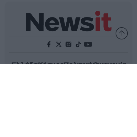
Ελλάδα
Κόσμος
Πολιτική
Οικονομία
Αθλητικά
Lifestyle
Τεχνολογία
Υγεία
Tasteit
Media
Driveit
Πρωτοσέλιδα
Γνώμη
Melas Blog
Καιρός
Παράξενες Ειδήσεις