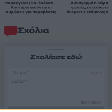
παραγγελίες και έκδοση –
συναγερμό η χώρα γ
Αυστηροποιούνται οι
φωτιές, ενισχύονται 
κυρώσεις για παραβάσεις
άνεμοι τις επόμενες ημ
Σχόλια
Σχολίασε εδώ
50 /50
2000 /2000