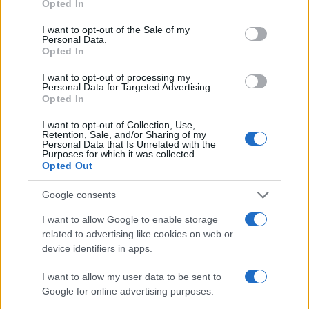
με τα δύο παιδιά τους
Opted In
use your data for below specified purposes in below Google
2
Η Άννα Βίσση ξετρελάθηκε με μπάντα που
consent section.
I want to opt-out of the Sale of my
έπαιζε Τσιτσάνη στο Φισκάρδο και τους
Personal Data.
πρότεινε συνεργασία
Opted In
3
Θρήνος για τον Λιονέλ Μέσι – Πέθανε ο
I want to opt-out of processing my
πατέρας του, Χόρχε
Personal Data for Targeted Advertising.
Opted In
4
Ελίζαμπεθ Ελέτσι και Νεκτάριος Λεμονίδης
πήγαν στον Άγιο Νεκτάριο Βούλας για να
I want to opt-out of Collection, Use,
πάρουν την ευχή για τον γιο τους
Retention, Sale, and/or Sharing of my
Personal Data that Is Unrelated with the
5
Η FIFA απάντησε στις καταγγελίες για την
Purposes for which it was collected.
ερωμένη του Ινφαντίνο: «Κατηγορηματικά
Opted Out
αναληθείς και δυσφημιστικοί οι ισχυρισμοί»
Google consents
I want to allow Google to enable storage
Πιο σχολιασμένα
related to advertising like cookies on web or
device identifiers in apps.
Βγήκαν ξανά τα μαχαίρια στην Ελπίδα
96
για τη Δημοκρατία: «Καρυστιανού,
Γρατσία και Γαλανός μετέτρεψαν το
I want to allow my user data to be sent to
κίνημα σε φοβικό αρχηγικό κόμμα»
Google for online advertising purposes.