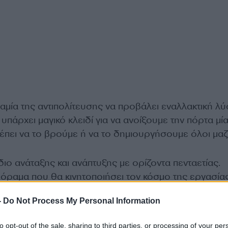
μία της αντιπολίτευσης να προβάλει εναλλακτική λύ
υπάρχει μαγικό κλειδί για να ανοίξουμε την πόρτα μί
πει να το βρούμε ή να το δημιουργήσουμε όλοι μαζί
διο ανάταξης και ανάπτυξης με ορίζοντα πενταετίας.
 όραμα που θα κινητοποιήσει τον κόσμο της εργασίας
-
Do Not Process My Personal Information
ρθηκε στην διεθνή πραγματικότητα, κάνοντας μία συ
to opt-out of the sale, sharing to third parties, or processing of your per