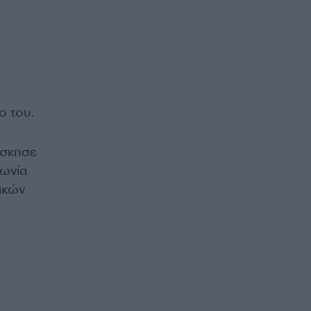
ο του.
άσκησε
νωνία
ικών