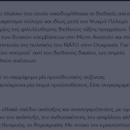
το πλαίσιο στο οποίο οικοδομήθηκαν οι διεθνείς σχέσ
παγκόσμιο πόλεμο και ιδίως μετά τον Ψυχρό Πόλεμο.
αμίες της φιλελέυθερης διεθνούς τάξης πραγμάτων. Τ
ς των δυτικών επεμβάσεων στη Μέση Ανατολή και στ
ποτυχία της πολιτικής του ΝΑΤΟ στην Ουκρανία. Για 
 του ισχυρού’ αντί του διεθνούς δικαίου, ως σημείο
θνών σχέσεων.
το σκαρίφημα μία προοδευτικής ατζέντας
αυτόχρονα μία σειρά προϋποθέσεις. Είπε συγκεκριμέ
ο εθνικό σχέδιο ανάταξης και ανασυγκρότησης, με ορ
χο την ανάπτυξη, την ανθεκτικότητα, την ασφάλεια αλλ
ς θεσμούς, τη δημοκρατία. Με στόχο την εμπιστοσύνη