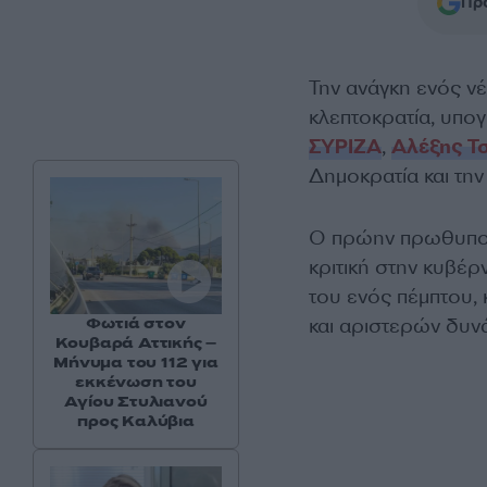
Προ
Την ανάγκη ενός νέ
κλεπτοκρατία, υπ
ΣΥΡΙΖΑ
,
Αλέξης Τ
Δημοκρατία και την
Ο πρώην πρωθυπου
κριτική στην κυβέρ
του ενός πέμπτου,
και αριστερών δυν
Φωτιά στον
Κουβαρά Αττικής –
Μήνυμα του 112 για
εκκένωση του
Αγίου Στυλιανού
προς Καλύβια