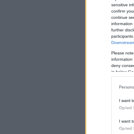
ανάλυση των διεθν
sensitive in
νεοφιλελεύθερου κ
confirm you
continue se
Ακροδεξιάς», όπω
information 
further disc
participants
Downstream 
Please note
information 
deny consent
in below Go
Persona
I want t
Opted 
I want t
Opted 