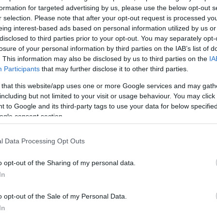
ών πραγμάτων, του «ακραίου αυταρχικού και
formation for targeted advertising by us, please use the below opt-out s
απιταλισμού, που ευνοεί την άνοδο της διεθνούς
r selection. Please note that after your opt-out request is processed y
eing interest-based ads based on personal information utilized by us or
ς ανέφερε.
disclosed to third parties prior to your opt-out. You may separately opt-
losure of your personal information by third parties on the IAB’s list of
ΔΙΑΦΗΜΙΣΗ
. This information may also be disclosed by us to third parties on the
IA
Participants
that may further disclose it to other third parties.
 that this website/app uses one or more Google services and may gath
including but not limited to your visit or usage behaviour. You may click 
 to Google and its third-party tags to use your data for below specifi
ogle consent section.
l Data Processing Opt Outs
o opt-out of the Sharing of my personal data.
In
o opt-out of the Sale of my Personal Data.
In