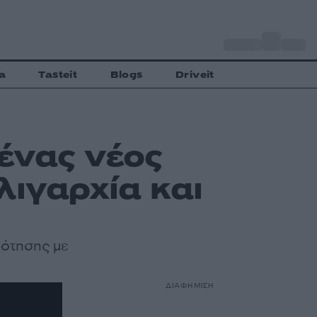
o
Αθήνα
27
C
a
Tasteit
Blogs
Driveit
 ένας νέος
λιγαρχία και
ρότησης με
ΔΙΑΦΗΜΙΣΗ