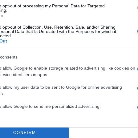
to opt-out of processing my Personal Data for Targeted
ing.
In
o opt-out of Collection, Use, Retention, Sale, and/or Sharing
ersonal Data that Is Unrelated with the Purposes for which it
lected.
Out
consents
o allow Google to enable storage related to advertising like cookies on
evice identifiers in apps.
o allow my user data to be sent to Google for online advertising
s.
τι απαιτείται πλέον, μία συντονισμένη αντίδραση των
to allow Google to send me personalized advertising.
οδευτικών δυνάμεων. Όσον αφορά τις διεθνείς εξελί
 βρισκόμαστε σε ένα κρίσιμο σταυροδρόμι, όχι μόνο
σε παγκόσμιο επίπεδο.
CONFIRM