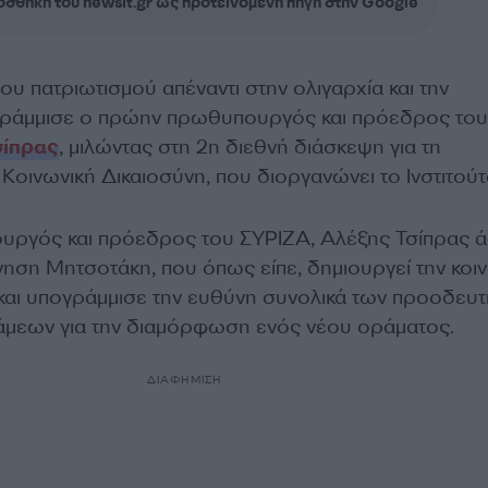
σθήκη του newsit.gr ως προτεινόμενη πηγή στην Google
ου πατριωτισμού απέναντι στην ολιγαρχία και την
ογράμμισε ο πρώην πρωθυπουργός και πρόεδρος του
σίπρας
, μιλώντας στη 2η διεθνή διάσκεψη για τη
 Κοινωνική Δικαιοσύνη, που διοργανώνει το Ινστιτούτ
ργός και πρόεδρος του ΣΥΡΙΖΑ, Αλέξης Τσίπρας 
νηση Μητσοτάκη, που όπως είπε, δημιουργεί την κοι
 και υπογράμμισε την ευθύνη συνολικά των προοδευτ
άμεων για την διαμόρφωση ενός νέου οράματος.
ΔΙΑΦΗΜΙΣΗ