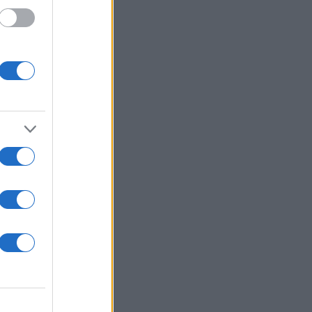
ξεις,
 για