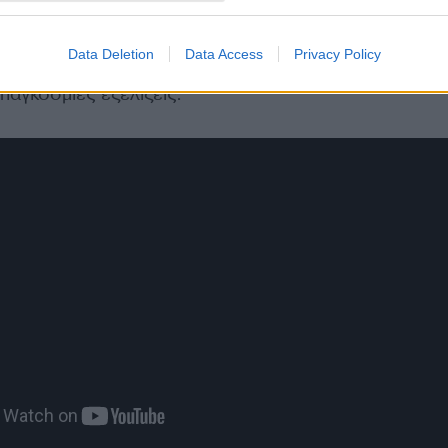
υτές και οι ιδέες τους, είναι δυστυχώς ακόμα πιο ισχυ
ο στην κοινωνία. Αναλαμβάνουν και τη διακυβέρνηση
Data Deletion
Data Access
Privacy Policy
του Ατλαντικού. Η επανεκλογή του Προέδρου Τραμπ 
παγκόσμιες εξελίξεις.