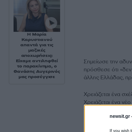
Η Μαρία
Καρυστιανού
απαντά για τις
μαζικές
αποχωρήσεις:
Είχαμε αντιληφθεί
Σημείωσε την αδυνα
το παρακίνημα, ο
πρόσθεσε ότι «δεν 
Θανάσης Αυγερινός
μας προσέγγισε
άλλης Ελλάδας, πρέ
Χρειάζεται ένα σχέ
Χρειάζεται ένα νέο
της δημιουργίας».
newsit.gr 
Ο κ. Τσίπρας αναφέ
If you wish 