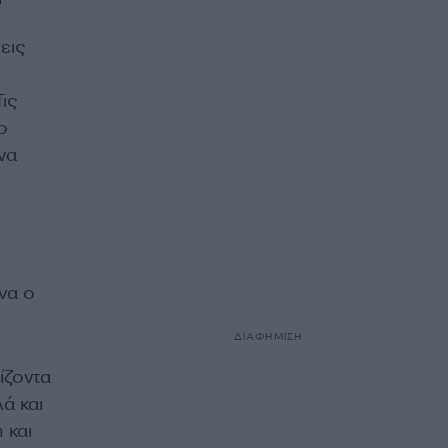
εις
ις
ο
να
να ο
ΔΙΑΦΗΜΙΣΗ
ίζοντα
ά και
 και