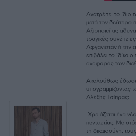
Ανατρέπει το ίδιο 
μετά τον δεύτερο 
Αξιοποιεί τις αδυν
τραγικές συνέπειε
Αφγανιστάν ή την α
επιβάλει το ‘δίκαιο
αναφοράς των διε
Ακολούθως έδωσε 
υπογραμμίζοντας τ
Αλέξης Τσίπρας:
-Χρειάζεται ένα νέ
πενταετίας. Με στό
τη δικαιοσύνη, του