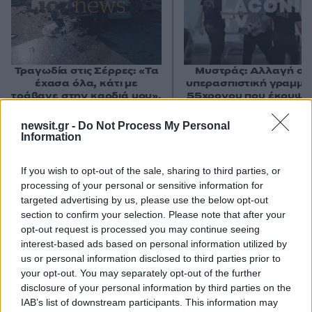
Τραγωδία στις Σέρρες: «Τα
Μυστράς: Αλλαγή στ
έχασα όλα, κάτι με
υπερασπιστική γραμμή
τράβαγε στην καρδιά μου»,
55χρονου που έκρυψε
λέει ο άνδρας που έχασε
νεκρό πατέρα του σ
σύζυγο και γιο στο τροχαίο
καταψύκτη – Η αγά
newsit.gr -
Do Not Process My Personal
στους γονείς και η
Information
διαφωνία με την αδε
του
If you wish to opt-out of the sale, sharing to third parties, or
processing of your personal or sensitive information for
Σχόλια
targeted advertising by us, please use the below opt-out
section to confirm your selection. Please note that after your
opt-out request is processed you may continue seeing
interest-based ads based on personal information utilized by
us or personal information disclosed to third parties prior to
your opt-out. You may separately opt-out of the further
Σχολίασε εδώ
disclosure of your personal information by third parties on the
IAB’s list of downstream participants. This information may