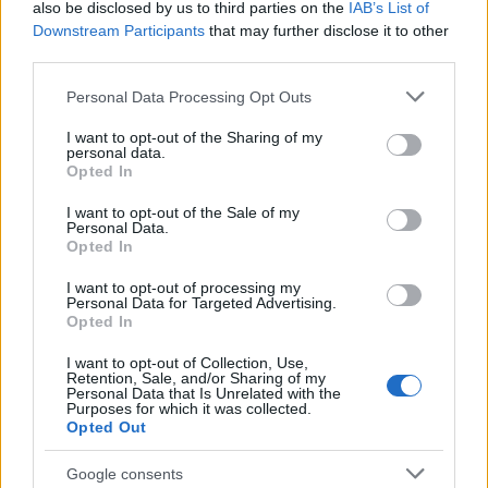
also be disclosed by us to third parties on the
IAB’s List of
50 /50
Downstream Participants
that may further disclose it to other
third parties.
Please note that this website/app uses one or more Google
Personal Data Processing Opt Outs
services and may gather and store information including but
not limited to your visit or usage behaviour. You may click to
I want to opt-out of the Sharing of my
personal data.
2000 /2000
grant or deny consent to Google and its third-party tags to
Opted In
use your data for below specified purposes in below Google
Υποβολή σχολίου
consent section.
I want to opt-out of the Sale of my
Personal Data.
Όροι Χρήσης
. Το site προστατεύεται από reCAPTCHA, ισχύουν
Opted In
Πολιτική Απορρήτου
&
Όροι Χρήσης
της Google.
I want to opt-out of processing my
Πολιτική
Personal Data for Targeted Advertising.
Opted In
ΒΡΥΞΕΛΛΕΣ
ΕΥΑ ΚΑΙΛΗ
I want to opt-out of Collection, Use,
Share:
Retention, Sale, and/or Sharing of my
Personal Data that Is Unrelated with the
Purposes for which it was collected.
Ακολουθήστε το Νewsit.gr στο
Google News
και
Opted Out
ενημερωθείτε πρώτοι για όλη την ειδησεογραφία και τα
τελευταία νέα
της ημέρας
Google consents