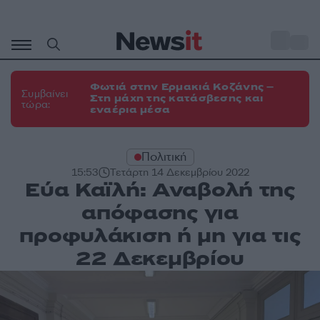
Μετάβαση
σε
o
35
περιεχόμενο
Φωτιά στην Ερμακιά Κοζάνης –
Συμβαίνει
Στη μάχη της κατάσβεσης και
τώρα:
εναέρια μέσα
Πολιτική
15:53
Τετάρτη 14 Δεκεμβρίου 2022
Εύα Καϊλή: Αναβολή της
απόφασης για
προφυλάκιση ή μη για τις
22 Δεκεμβρίου