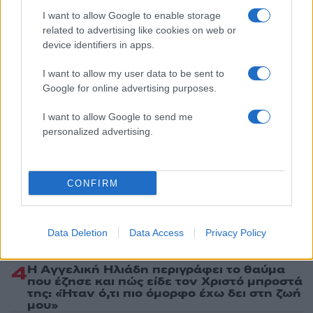
I want to allow Google to enable storage
related to advertising like cookies on web or
device identifiers in apps.
Πιο δημοφιλή
I want to allow my user data to be sent to
Google for online advertising purposes.
1
Η Ελένη Φωτοπούλου ευχήθηκε για τη
γιορτή του Άκη Παυλόπουλου: «Δεκαπέντε
I want to allow Google to send me
χρόνια μου διδάσκει υπομονή και αγάπη»
personalized advertising.
2
Αριστοτέλης Δαμίγος: Στο Αποτεφρωτήριο
Ριτσώνας το «ύστατο χαίρε» στον Έλληνα
σύνδεσμο του ελικοπτέρου που έπεσε στην
CONFIRM
Ψάθα
3
«Αφιέρωσε τη ζωή της στο να βοηθά
ανθρώπους που είχαν ανάγκη» - Η πρώτη
δήλωση της οικογένειας της 38χρονης
Data Deletion
Data Access
Privacy Policy
Λίζα που βρέθηκε νεκρή στην Κυψέλη
4
Η Αγγελική Ηλιάδη περιγράφει το θαύμα
που έζησε και πώς είδε τον Χριστό μπροστά
της: «Ήταν ό,τι πιο όμορφο έχω δει στη ζωή
μου»