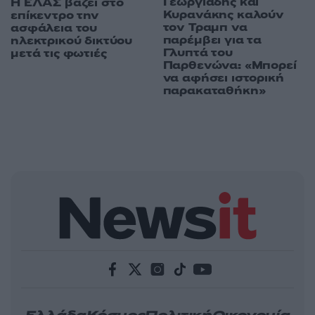
Γεωργιάδης και
Η ΕΛΑΣ βάζει στο
Κυρανάκης καλούν
επίκεντρο την
τον Τραμπ να
ασφάλεια του
παρέμβει για τα
ηλεκτρικού δικτύου
Γλυπτά του
μετά τις φωτιές
Παρθενώνα: «Μπορεί
να αφήσει ιστορική
παρακαταθήκη»