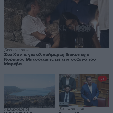
00:27
07.08.26
Στα Χανιά για ολιγοήμερες διακοπές ο
Κυριάκος Μητσοτάκης με την σύζυγό του
Μαρέβα
24
15:59
06.08.26
17:20
06.08.26