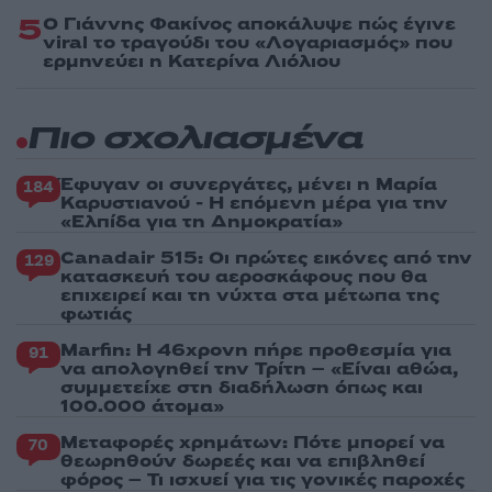
5
Ο Γιάννης Φακίνος αποκάλυψε πώς έγινε
viral το τραγούδι του «Λογαριασμός» που
ερμηνεύει η Κατερίνα Λιόλιου
Πιο σχολιασμένα
Έφυγαν οι συνεργάτες, μένει η Μαρία
184
Καρυστιανού - Η επόμενη μέρα για την
«Ελπίδα για τη Δημοκρατία»
Canadair 515: Οι πρώτες εικόνες από την
129
κατασκευή του αεροσκάφους που θα
επιχειρεί και τη νύχτα στα μέτωπα της
φωτιάς
Marfin: Η 46χρονη πήρε προθεσμία για
91
να απολογηθεί την Τρίτη – «Είναι αθώα,
συμμετείχε στη διαδήλωση όπως και
100.000 άτομα»
Μεταφορές χρημάτων: Πότε μπορεί να
70
θεωρηθούν δωρεές και να επιβληθεί
φόρος – Τι ισχυεί για τις γονικές παροχές