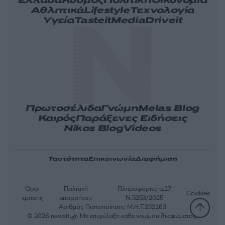
Ελλάδα
Κόσμος
Πολιτική
Οικονομία
Αθλητικά
Lifestyle
Τεχνολογία
Υγεία
Tasteit
Media
Driveit
Πρωτοσέλιδα
Γνώμη
Melas Blog
Καιρός
Παράξενες Ειδήσεις
Nikos Blog
Videos
Ταυτότητα
Επικοινωνία
Διαφήμιση
Όροι
Πολιτική
Πληροφορίες α.27
Cookies
χρήσης
απορρήτου
Ν.5253/2025
Αριθμός Πιστοποίησης Μ.Η.Τ.232163
© 2026 newsit.gr. Με επιφύλαξη κάθε νομίμου δικαιώματος.