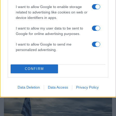
ισχυρότερα επεισόδια των τελευταίων 50
χρόνων»
I want to allow Google to enable storage
related to advertising like cookies on web or
Απίστευτο κι όμως αληθινό -
52
Aναστέλλονται τα τακτικά ραντεβού του
device identifiers in apps.
αγγειοχειρουργού του νοσοκομείου
Χανίων επειδή κλάπηκε το μηχανάκι του
I want to allow my user data to be sent to
γιατρού
Google for online advertising purposes.
I want to allow Google to send me
personalized advertising.
Πολιτική: Περισσότερα
άρθρα
CONFIRM
Data Deletion
Data Access
Privacy Policy