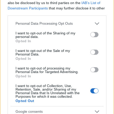
4
ΠΑΟΚ – Άντερλεχτ 0-1: Οι Θεσσαλονικείς
also be disclosed by us to third parties on the
IAB’s List of
ηττήθηκαν στο τρελό ματς της Τούμπας και
Downstream Participants
that may further disclose it to other
θα ψάξουν την ανατροπή στο Βέλγιο
third parties.
5
Η βαθμολογία της UEFA μετά την ήττα του
ΠΑΟΚ από την Άντερλεχτ
Please note that this website/app uses one or more Google
Personal Data Processing Opt Outs
services and may gather and store information including but
not limited to your visit or usage behaviour. You may click to
I want to opt-out of the Sharing of my
personal data.
Πιο σχολιασμένα
grant or deny consent to Google and its third-party tags to
Opted In
use your data for below specified purposes in below Google
consent section.
Έφυγαν οι συνεργάτες, μένει η Μαρία
184
I want to opt-out of the Sale of my
Καρυστιανού - Η επόμενη μέρα για την
Personal Data.
«Ελπίδα για τη Δημοκρατία»
Opted In
Canadair 515: Οι πρώτες εικόνες από την
131
I want to opt-out of processing my
κατασκευή του αεροσκάφους που θα
Personal Data for Targeted Advertising.
επιχειρεί και τη νύχτα στα μέτωπα της
Opted In
φωτιάς
I want to opt-out of Collection, Use,
Μεταφορές χρημάτων: Πότε μπορεί να
70
Retention, Sale, and/or Sharing of my
θεωρηθούν δωρεές και να επιβληθεί
Personal Data that Is Unrelated with the
Purposes for which it was collected.
φόρος – Τι ισχυεί για τις γονικές παροχές
Opted Out
Το πολωμένο μελτέμι που τροφοδότησε
59
τις φωτιές σε Αττική και Βοιωτία: «Από τα
Google consents