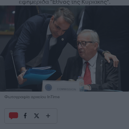
εφημερίδα "Έθνος της Κυριακής".
Φωτογραφία αρχείου InTime