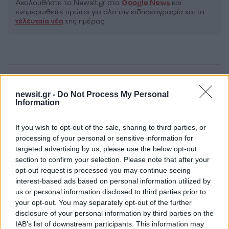
Ακολουθήστε το Νewsit.gr στο
Google News
και
ενημερωθείτε πρώτοι για όλη την ειδησεογραφία και τα
τελευταία νέα
της ημέρας
Πιο δημοφιλή
newsit.gr -
Do Not Process My Personal
Information
1
Σέρρες: Βίντεο ντοκουμέντο από το
τροχαίο με νεκρούς μητέρα και γιο – Ο
οδηγός του φορτηγού κατέγραψε τη
If you wish to opt-out of the sale, sharing to third parties, or
σύγκρουση
processing of your personal or sensitive information for
targeted advertising by us, please use the below opt-out
2
Στα Χανιά για ολιγοήμερες διακοπές ο
section to confirm your selection. Please note that after your
Κυριάκος Μητσοτάκης με την σύζυγό του
Μαρέβα
opt-out request is processed you may continue seeing
interest-based ads based on personal information utilized by
3
Marfin: Η 46χρονη πήρε προθεσμία για να
us or personal information disclosed to third parties prior to
απολογηθεί την Τρίτη – «Είναι αθώα,
your opt-out. You may separately opt-out of the further
συμμετείχε στη διαδήλωση όπως και
100.000 άτομα»
disclosure of your personal information by third parties on the
IAB’s list of downstream participants. This information may