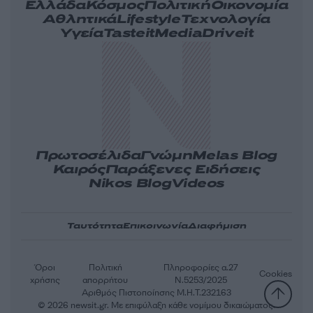
Ελλάδα
Κόσμος
Πολιτική
Οικονομία
Αθλητικά
Lifestyle
Τεχνολογία
Υγεία
Tasteit
Media
Driveit
Πρωτοσέλιδα
Γνώμη
Melas Blog
Καιρός
Παράξενες Ειδήσεις
Nikos Blog
Videos
Ταυτότητα
Επικοινωνία
Διαφήμιση
Όροι
Πολιτική
Πληροφορίες α.27
Cookies
χρήσης
απορρήτου
Ν.5253/2025
Αριθμός Πιστοποίησης Μ.Η.Τ.232163
© 2026 newsit.gr. Με επιφύλαξη κάθε νομίμου δικαιώματος.