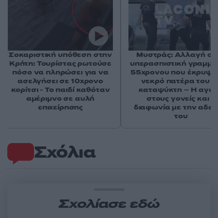
Σοκαριστική υπόθεση στην
Μυστράς: Αλλαγή στ
Κρήτη: Τουρίστας ρωτούσε
υπερασπιστική γραμμή
πόσο να πληρώσει για να
55χρονου που έκρυψε
ασελγήσει σε 10χρονο
νεκρό πατέρα του σ
κορίτσι - Το παιδί καθόταν
καταψύκτη – Η αγά
αμέριμνο σε αυλή
στους γονείς και η
επιχείρησης
διαφωνία με την αδε
του
Σχόλια
Σχολίασε εδώ