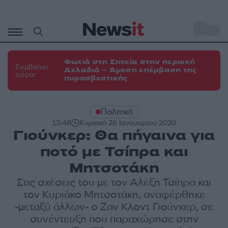
Μετάβαση
σε
o
31
περιεχόμενο
Φωτιά στη Σητεία στην περιοχή
Συμβαίνει
Αχλαδιά – Άμεση επέμβαση της
τώρα:
πυροσβεστικής
Πολιτική
13:48
Κυριακή 26 Ιανουαρίου 2020
Γιούνκερ: Θα πήγαινα για
ποτό με Τσίπρα και
Μητσοτάκη
Στις σχέσεις του με τον Αλέξη Τσίπρα και
τον Κυριάκο Μητσοτάκη, αναφέρθηκε
-μεταξύ άλλων- ο Ζαν Κλοντ Γιούνκερ, σε
συνέντευξη που παραχώρησε στην