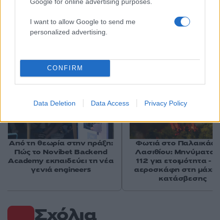
Google for online advertising purposes.
I want to allow Google to send me
personalized advertising.
Αν τα χάσατε
Ανανεώθηκε πριν
CONFIRM
1 ώρα
Data Deletion
Data Access
Privacy Policy
Από τη θεωρία στην πράξη:
Φωτιά στο Παλαικάσ
Πώς το Novibet Backend
Λασιθίου: Μηνύματα 
Academy εκπαιδεύει τη νέα
112 για ετοιμότητα - 
γενιά engineers
αεροσκάφη στη μάχη 
κατάσβεσης
Σχόλια