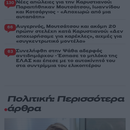
Νέες απώλειες για την Καρυστιανού:
130
Παραιτήθηκαν Μουτσάτσου, Ιωαννίδου
και Κοτσόργιος - «Αποχωρώ από μια
αυταπάτη»
Αυγερινός, Μουτσάτσου και ακόμη 20
66
πρώην στελέχη κατά Καρυστιανού: «Δεν
αποχωρήσαμε για καρέκλες», αιχμές για
«συγκεντρωτικό μοντέλο»
Συνελήφθη στην Ψάθα αδερφός
63
αντιδημάρχου - Έσπασε το μπλόκο της
ΕΛΑΣ και έπεσε με το αυτοκίνητό του
στα συντρίμμια του ελικοπτέρου
Πολιτική: Περισσότερα
άρθρα