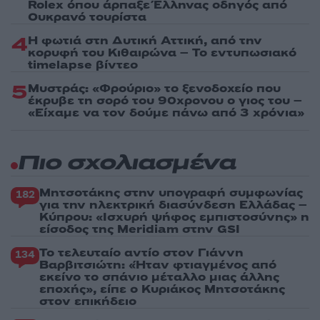
Rolex όπου άρπαξε Έλληνας οδηγός από
Ουκρανό τουρίστα
4
Η φωτιά στη Δυτική Αττική, από την
κορυφή του Κιθαιρώνα – Το εντυπωσιακό
timelapse βίντεο
5
Μυστράς: «Φρούριο» το ξενοδοχείο που
έκρυβε τη σορό του 90χρονου ο γιος του –
«Είχαμε να τον δούμε πάνω από 3 χρόνια»
Πιο σχολιασμένα
Μητσοτάκης στην υπογραφή συμφωνίας
182
για την ηλεκτρική διασύνδεση Ελλάδας –
Κύπρου: «Ισχυρή ψήφος εμπιστοσύνης» η
είσοδος της Meridiam στην GSI
Το τελευταίο αντίο στον Γιάννη
134
Βαρβιτσιώτη: «Ήταν φτιαγμένος από
εκείνο το σπάνιο μέταλλο μιας άλλης
εποχής», είπε ο Κυριάκος Μητσοτάκης
στον επικήδειο