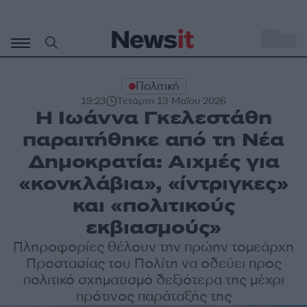
Μετάβαση
σε
o
27
περιεχόμενο
Πολιτική
19:23
Τετάρτη 13 Μαΐου 2026
Η Ιωάννα Γκελεστάθη
παραιτήθηκε από τη Νέα
Δημοκρατία: Αιχμές για
«κονκλάβια», «ίντριγκες»
και «πολιτικούς
εκβιασμούς»
Πληροφορίες θέλουν την πρώην τομεάρχη
Προστασίας του Πολίτη να οδεύει προς
πολιτικό σχηματισμό δεξιότερα της μέχρι
πρότινος παράταξής της