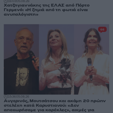
16:03
05.08.26
Χατζηγιαννάκης της ΕΛΑΣ από Πόρτο
Γερμενό: «Η ζημιά από τη φωτιά είναι
ανυπολόγιστη»
66
15:36
05.08.26
Αυγερινός, Μουτσάτσου και ακόμη 20 πρώην
στελέχη κατά Καρυστιανού: «Δεν
αποχωρήσαμε για καρέκλες», αιχμές για