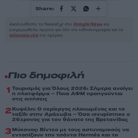
Share:
Ακολουθήστε το Νewsit.gr στο
Google News
και
ενημερωθείτε πρώτοι για όλη την ειδησεογραφία και τα
τελευταία νέα
της ημέρας
Πιο δημοφιλή
1
Τουρισμός για Όλους 2026: Σήμερα ανοίγει
η πλατφόρμα – Ποια ΑΦΜ προηγούνται
στις αιτήσεις
2
Κυψέλη: Ο περίεργος ηλικιωμένος και το
ταξίδι στην Αράχωβα – Όσα ισχυρίστηκε ο
26χρονος για τον θάνατο της Βρετανίδας
3
Μύκονος: Βίντεο με τους αστυνομικούς να
εντοπίζουν την τσάντα Hermès και το