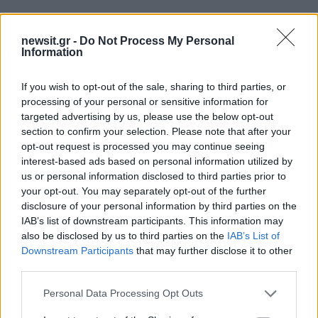
Επισημαίνω ακόμη πως αφενός η παράταξη
συνέχεται με ιδέες, αρχές και αξίες από τις
newsit.gr -
Do Not Process My Personal
Information
οποίες δε θα αποστώ όσο ζω και είναι έννοια
ευρύτερη του κόμματος το οποίο ενίοτε
If you wish to opt-out of the sale, sharing to third parties, or
συνέχεται με μηχανισμούς, κονκλάβια και
processing of your personal or sensitive information for
ίντριγκες που αποβάλλουν οιονδήποτε
targeted advertising by us, please use the below opt-out
section to confirm your selection. Please note that after your
διαπνέεται από πολιτική υγεία.
opt-out request is processed you may continue seeing
interest-based ads based on personal information utilized by
Επισημαίνω τέλος πως το κόμμα δεν είναι
us or personal information disclosed to third parties prior to
your opt-out. You may separately opt-out of the further
αυτοσκοπός αλλά όχημα υπηρέτησης της
disclosure of your personal information by third parties on the
Πατρίδας και των πολιτών της τουλάχιστον για
IAB’s list of downstream participants. This information may
όσους δεν εξαρτούν την επιβίωση ή την
also be disclosed by us to third parties on the
IAB’s List of
Downstream Participants
that may further disclose it to other
υπόστασή τους από αυτό αλλά και για όσους δεν
third parties.
έχουν σκελετούς στη ντουλάπα τους.
Please note that this website/app uses one or more Google
Personal Data Processing Opt Outs
services and may gather and store information including but
Ευχαριστώ εκ βάθους καρδίας όσες και όσους