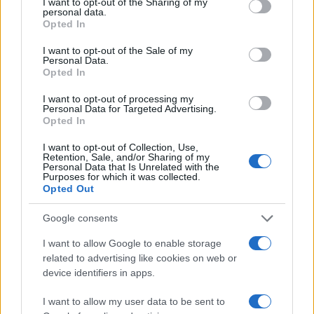
not limited to your visit or usage behaviour. You may click to
I want to opt-out of the Sharing of my
personal data.
πίστεψαν στο πρόσωπό μου και συμπορεύθηκαν
grant or deny consent to Google and its third-party tags to
Opted In
μαζί μου στους ατομικούς αγώνες μου με την
use your data for below specified purposes in below Google
consent section.
πεποίθηση πως δεν τους πρόδωσα ποτέ, με την
I want to opt-out of the Sale of my
Personal Data.
ευχή πως δεν τους απογοήτευσα ποτέ και με την
Opted In
πίστη πως θα έρθει ο καιρός να
I want to opt-out of processing my
ξανανταμώσουμε σε κοινές μάχες για τα ιδανικά
Personal Data for Targeted Advertising.
Opted In
μας».
I want to opt-out of Collection, Use,
ΔΙΑΦΗΜΙΣΗ
Retention, Sale, and/or Sharing of my
Personal Data that Is Unrelated with the
Purposes for which it was collected.
Opted Out
Google consents
I want to allow Google to enable storage
related to advertising like cookies on web or
device identifiers in apps.
I want to allow my user data to be sent to