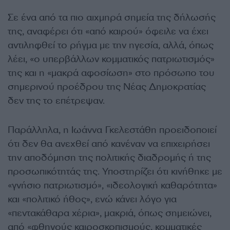
Σε ένα από τα πιο αιχμηρά σημεία της δήλωσής
της, αναφέρει ότι «από καιρού» όφειλε να έχει
αντιληφθεί το ρήγμα με την ηγεσία, αλλά, όπως
λέει, «ο υπερβάλλων κομματικός πατριωτισμός»
της και η «μακρά αφοσίωση» στο πρόσωπο του
σημερινού προέδρου της Νέας Δημοκρατίας
δεν της το επέτρεψαν.
Παράλληλα, η Ιωάννα Γκελεστάθη προειδοποιεί
ότι δεν θα ανεχθεί από κανέναν να επιχειρήσει
την αποδόμηση της πολιτικής διαδρομής ή της
προσωπικότητάς της. Υποστηρίζει ότι κινήθηκε με
«γνήσιο πατριωτισμό», «ιδεολογική καθαρότητα»
και «πολιτικό ήθος», ενώ κάνει λόγο για
«πεντακάθαρα χέρια», μακριά, όπως σημειώνει,
από «φθηνούς καιροσκοπισμούς, κομματικές