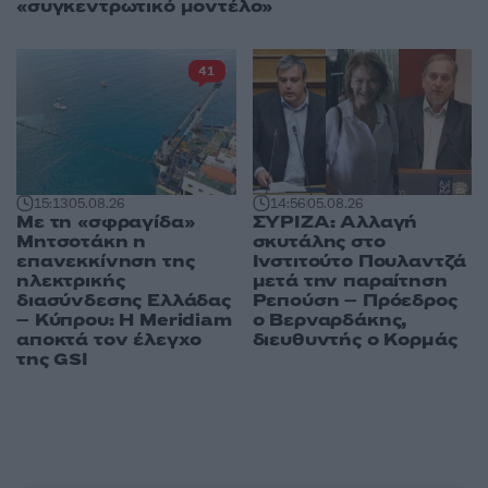
«συγκεντρωτικό μοντέλο»
41
15:13
05.08.26
14:56
05.08.26
Με τη «σφραγίδα»
ΣΥΡΙΖΑ: Αλλαγή
Μητσοτάκη η
σκυτάλης στο
επανεκκίνηση της
Ινστιτούτο Πουλαντζά
ηλεκτρικής
μετά την παραίτηση
διασύνδεσης Ελλάδας
Ρεπούση – Πρόεδρος
– Κύπρου: Η Meridiam
ο Βερναρδάκης,
αποκτά τον έλεγχο
διευθυντής ο Κορμάς
της GSI