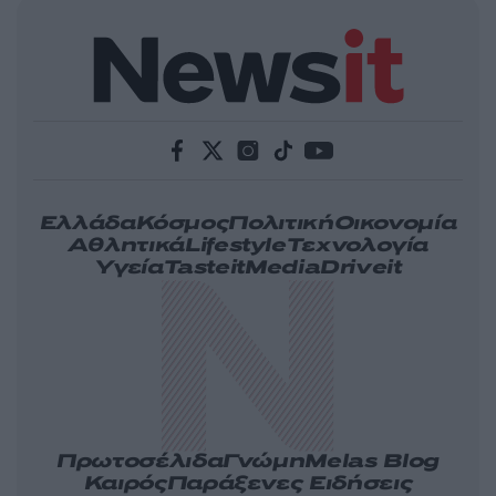
Ελλάδα
Κόσμος
Πολιτική
Οικονομία
Αθλητικά
Lifestyle
Τεχνολογία
Υγεία
Tasteit
Media
Driveit
Πρωτοσέλιδα
Γνώμη
Melas Blog
Καιρός
Παράξενες Ειδήσεις