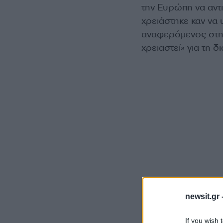
την Ευρώπη να αντι
χρειάστηκε καν να
αναφερόμενος στη 
χρειαστεί» για τη 
newsit.gr 
If you wish 