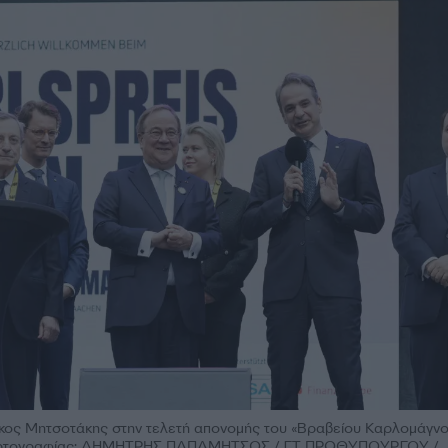
ος Μητσοτάκης στην τελετή απονομής του «Βραβείου Καρλομάγνο
 φωτογραφίας: ΔΗΜΗΤΡΗΣ ΠΑΠΑΜΗΤΣΟΣ / ΓΤ ΠΡΩΘΥΠΟΥΡΓΟΥ /