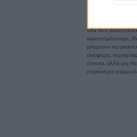
από δημιουργό του
αλλού».
«Αν δεν αναπτυχθο
καινοτομήσουμε, θα
μπορούν να αναπτυ
ανέφερε, περιγράφο
έννοια, αλλά ως θε
παγκόσμια επιρροή