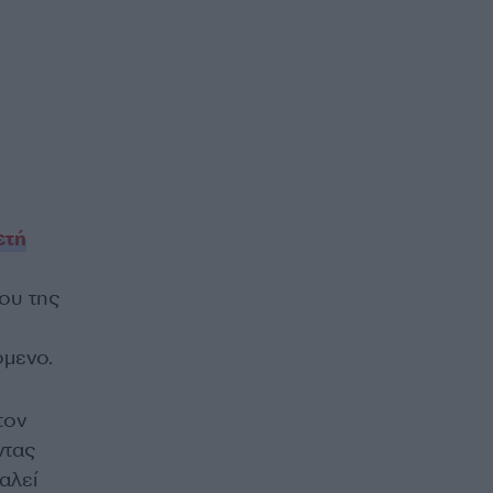
ετή
ου της
όμενο.
 τον
ντας
αλεί