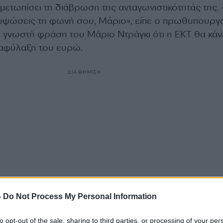
μετωπίσει τη διάβρωση της ανταγωνιστικότητάς της.
 υψώσεις τη φωνή σου, Μάριο», είπε ο πρωθυπουργ
γνωστή φράση του Μάριο Ντράγκι ότι η ΕΚΤ θα κάνει
διαφύλαξη του ευρώ.
ΔΙΑΦΗΜΙΣΗ
-
Do Not Process My Personal Information
to opt-out of the sale, sharing to third parties, or processing of your per