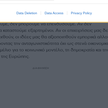
 μέλλοντός της σε «θεατή αποφάσεων που λαμβάνο
Data Deletion
Data Access
Privacy Policy
ύμε, δεν μπορούμε να επενδύσουμε. Αν δεν
 καταστούμε εξαρτημένοι. Αν οι επιχειρήσεις μας δε
χθούν, οι ιδέες μας θα αξιοποιηθούν εμπορικά αλλο
ντας την ανταγωνιστικότητα όχι ως στενά οικονομικ
μέλιο για το κοινωνικό μοντέλο, τη δημοκρατία και τη
 της Ευρώπης.
ΔΙΑΦΗΜΙΣΗ