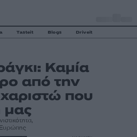
o
Αθήνα
30
C
a
Tasteit
Blogs
Driveit
άγκι: Καμία
ρο από την
υχαριστώ που
 μας
ιστικότητα,
ς Ευρώπης