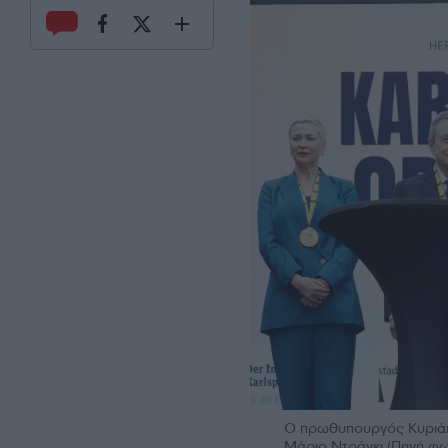
Ο πρωθυπουργός Κυριάκ
Μάριο Ντράγκι (Πηγή