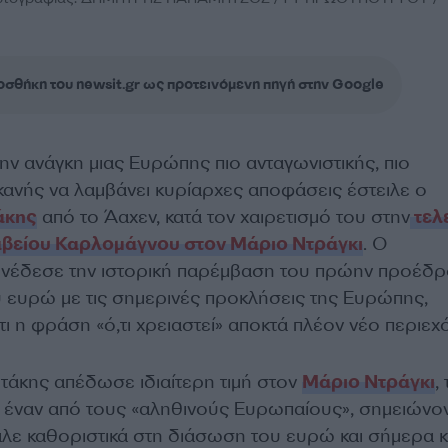
σθήκη του newsit.gr ως προτεινόμενη πηγή στην Google
ην ανάγκη μιας Ευρώπης πιο ανταγωνιστικής, πιο
κανής να λαμβάνει κυρίαρχες αποφάσεις έστειλε ο
άκης
από το Άαχεν, κατά τον χαιρετισμό του στην
τελ
βείου Καρλομάγνου στον Μάριο Ντράγκι
. Ο
έδεσε την ιστορική παρέμβαση του πρώην προέδρ
υ ευρώ με τις σημερινές προκλήσεις της Ευρώπης,
ι η φράση «ό,τι χρειαστεί» αποκτά πλέον νέο περιεχ
άκης απέδωσε ιδιαίτερη τιμή στον
Μάριο Ντράγκι
,
 έναν από τους «αληθινούς Ευρωπαίους», σημειώνο
αλε καθοριστικά στη διάσωση του ευρώ και σήμερα κ