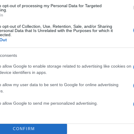
to opt-out of processing my Personal Data for Targeted
ing.
In
o opt-out of Collection, Use, Retention, Sale, and/or Sharing
ersonal Data that Is Unrelated with the Purposes for which it
lected.
Out
consents
ος Μητσοτάκης στην τελετή απονομής του «Βραβείου Καρλομάγνο
χεν της Γερμανίας (Πηγή φωτογραφίας: ΔΗΜΗΤΡΗΣ ΠΑΠΑΜΗΤΣΟΣ 
o allow Google to enable storage related to advertising like cookies on
KINISSI)
evice identifiers in apps.
o allow my user data to be sent to Google for online advertising
χρειαστεί»
s.
to allow Google to send me personalized advertising.
αρέμβασής του, ο Κυριάκος Μητσοτάκης έθεσε το ζ
ταγωνιστικότητας, υιοθετώντας την προειδοποίηση τ
ς «κάλεσμα αφύπνισης» και όχι ως ακόμη ένα τεχνοκ
CONFIRM
τηση. Όπως σημείωσε, η Ευρώπη κινδυνεύει να μετα