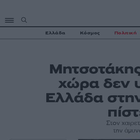
Μετάβαση
σε
περιεχόμενο
Ελλάδα
Κόσμος
Πολιτική
Μητσοτάκης
χώρα δεν 
Ελλάδα στην
πίσ
Στον χαιρε
την άμυν