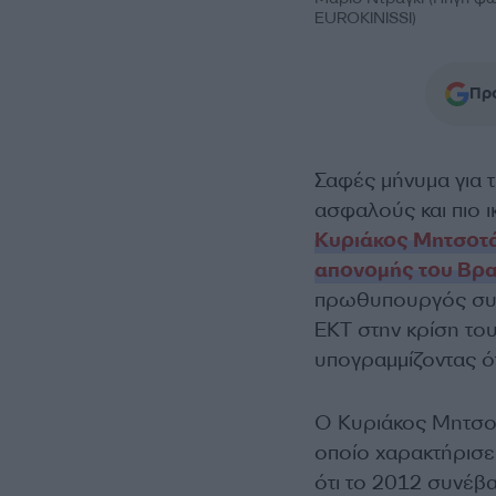
EUROKINISSI)
Προ
Σαφές μήνυμα για τ
ασφαλούς και πιο ι
Κυριάκος Μητσοτ
απονομής του Βρα
πρωθυπουργός συν
ΕΚΤ στην κρίση το
υπογραμμίζοντας ότ
Ο Κυριάκος Μητσοτ
οποίο χαρακτήρισε
ότι το 2012 συνέβ