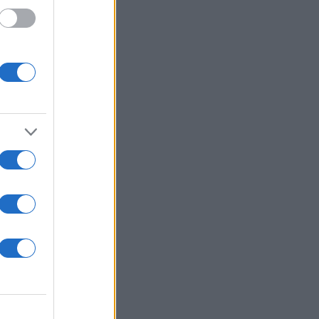
υ» στον
/ ΓΤ
ήτημα
ης
ρατικό
τραπεί