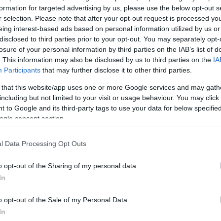
ανε ειδική αναφορά στην ελληνική εμπειρία της κρ
formation for targeted advertising by us, please use the below opt-out s
αμία χώρα δεν υπέφερε περισσότερο από την Ελλάδα 
r selection. Please note that after your opt-out request is processed y
ρίσης της Ευρωζώνης». Ευχαρίστησε, μάλιστα, προσωπ
eing interest-based ads based on personal information utilized by us or
disclosed to third parties prior to your opt-out. You may separately opt-
«που πίστεψε στην επιμονή μας», αλλά και τον Ζαν-Κ
losure of your personal information by third parties on the IAB’s list of
ήριξή του σε μια περίοδο κατά την οποία, όπως είπε, 
. This information may also be disclosed by us to third parties on the
IA
 η Ελλάδα μπορούσε να μεταρρυθμιστεί.
Participants
that may further disclose it to other third parties.
 that this website/app uses one or more Google services and may gath
including but not limited to your visit or usage behaviour. You may click 
 to Google and its third-party tags to use your data for below specifi
ogle consent section.
l Data Processing Opt Outs
o opt-out of the Sharing of my personal data.
In
o opt-out of the Sale of my Personal Data.
In