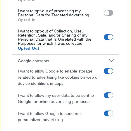
I want to opt-out of processing my
Σχολίασε εδώ
Personal Data for Targeted Advertising.
Opted In
I want to opt-out of Collection, Use,
50 /50
Retention, Sale, and/or Sharing of my
Personal Data that Is Unrelated with the
Purposes for which it was collected.
Opted Out
Google consents
2000 /2000
I want to allow Google to enable storage
Υποβολή σχολίου
related to advertising like cookies on web or
device identifiers in apps.
Όροι Χρήσης
. Το site προστατεύεται από reCAPTCHA, ισχύουν
Πολιτική Απορρήτου
&
Όροι Χρήσης
της Google.
I want to allow my user data to be sent to
Google for online advertising purposes.
Πολιτική
ΑΛΕΞΗΣ ΤΣΙΠΡΑΣ
I want to allow Google to send me
ΝΙΚΟΣ ΚΩΝΣΤΑΝΤΟΠΟΥΛΟΣ
personalized advertising.