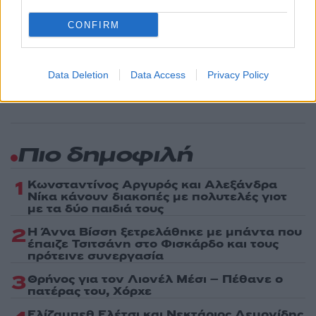
Share:
CONFIRM
Ακολουθήστε το Νewsit.gr στο
Google News
και
ενημερωθείτε πρώτοι για όλη την ειδησεογραφία και τα
τελευταία νέα
της ημέρας
Data Deletion
Data Access
Privacy Policy
Πιο δημοφιλή
1
Κωνσταντίνος Αργυρός και Αλεξάνδρα
Νίκα κάνουν διακοπές με πολυτελές γιοτ
με τα δύο παιδιά τους
2
Η Άννα Βίσση ξετρελάθηκε με μπάντα που
έπαιζε Τσιτσάνη στο Φισκάρδο και τους
πρότεινε συνεργασία
3
Θρήνος για τον Λιονέλ Μέσι – Πέθανε ο
πατέρας του, Χόρχε
Ελίζαμπεθ Ελέτσι και Νεκτάριος Λεμονίδης