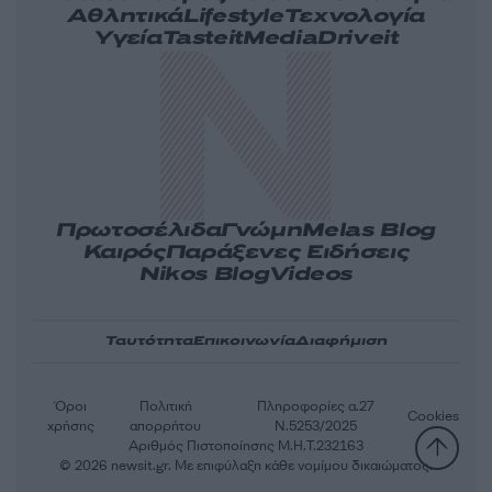
Αθλητικά
Lifestyle
Τεχνολογία
Υγεία
Tasteit
Media
Driveit
Πρωτοσέλιδα
Γνώμη
Melas Blog
Καιρός
Παράξενες Ειδήσεις
Nikos Blog
Videos
Ταυτότητα
Επικοινωνία
Διαφήμιση
Όροι
Πολιτική
Πληροφορίες α.27
Cookies
χρήσης
απορρήτου
Ν.5253/2025
Αριθμός Πιστοποίησης Μ.Η.Τ.232163
© 2026 newsit.gr. Με επιφύλαξη κάθε νομίμου δικαιώματος.