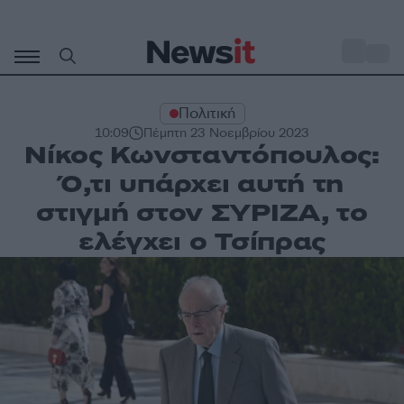
Μετάβαση
σε
o
30
περιεχόμενο
Πολιτική
10:09
Πέμπτη 23 Νοεμβρίου 2023
Νίκος Κωνσταντόπουλος:
Ό,τι υπάρχει αυτή τη
στιγμή στον ΣΥΡΙΖΑ, το
ελέγχει ο Τσίπρας