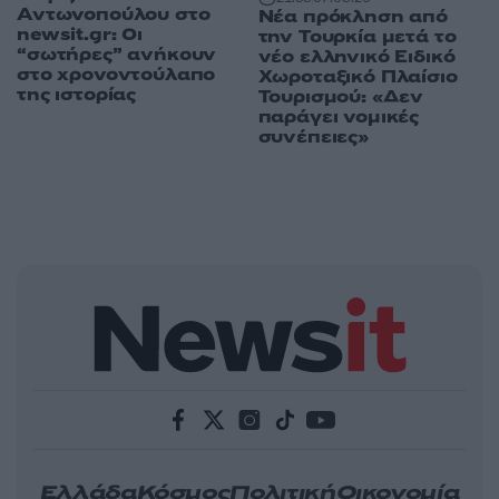
Αντωνοπούλου στο
Νέα πρόκληση από
newsit.gr: Οι
την Τουρκία μετά το
“σωτήρες” ανήκουν
νέο ελληνικό Ειδικό
στο χρονοντούλαπο
Χωροταξικό Πλαίσιο
της ιστορίας
Τουρισμού: «Δεν
παράγει νομικές
συνέπειες»
Ελλάδα
Κόσμος
Πολιτική
Οικονομία