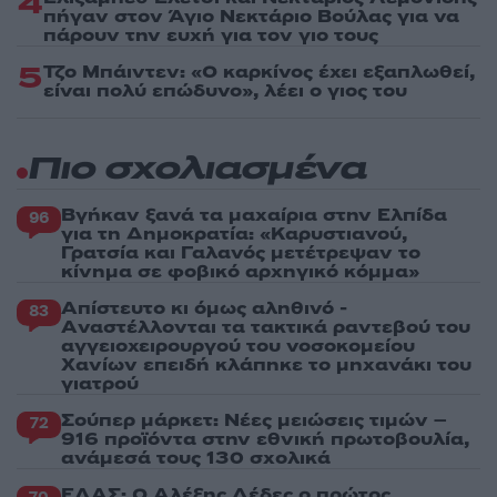
4
πήγαν στον Άγιο Νεκτάριο Βούλας για να
πάρουν την ευχή για τον γιο τους
5
Τζο Μπάιντεν: «Ο καρκίνος έχει εξαπλωθεί,
είναι πολύ επώδυνο», λέει ο γιος του
Πιο σχολιασμένα
Βγήκαν ξανά τα μαχαίρια στην Ελπίδα
96
για τη Δημοκρατία: «Καρυστιανού,
Γρατσία και Γαλανός μετέτρεψαν το
κίνημα σε φοβικό αρχηγικό κόμμα»
Απίστευτο κι όμως αληθινό -
83
Aναστέλλονται τα τακτικά ραντεβού του
αγγειοχειρουργού του νοσοκομείου
Χανίων επειδή κλάπηκε το μηχανάκι του
γιατρού
Σούπερ μάρκετ: Νέες μειώσεις τιμών –
72
916 προϊόντα στην εθνική πρωτοβουλία,
ανάμεσά τους 130 σχολικά
ΕΛΑΣ: Ο Αλέξης Δέδες ο πρώτος