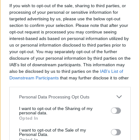
If you wish to opt-out of the sale, sharing to third parties, or
Αν τα χάσατε
processing of your personal or sensitive information for
targeted advertising by us, please use the below opt-out
section to confirm your selection. Please note that after your
opt-out request is processed you may continue seeing
interest-based ads based on personal information utilized by
us or personal information disclosed to third parties prior to
your opt-out. You may separately opt-out of the further
disclosure of your personal information by third parties on the
IAB’s list of downstream participants. This information may
also be disclosed by us to third parties on the
IAB’s List of
Κλειστό το beach bar στην
Εκρηκτικό κοκτέιλ μ
Downstream Participants
that may further disclose it to other
Πάρο όπου πνίγηκε ο
40άρια και 8 μποφόρ -
third parties.
4χρονος – Απολογείται ο
συναγερμό η χώρα γ
ιδιοκτήτης που είχε
φωτιές, ενισχύονται 
Please note that this website/app uses one or more Google
Personal Data Processing Opt Outs
δηλωθεί ως ναυαγοσώστης
άνεμοι τις επόμενες ημ
services and may gather and store information including but
not limited to your visit or usage behaviour. You may click to
I want to opt-out of the Sharing of my
personal data.
grant or deny consent to Google and its third-party tags to
Σχόλια
Opted In
use your data for below specified purposes in below Google
consent section.
I want to opt-out of the Sale of my
Personal Data.
Opted In