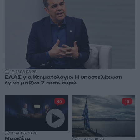
10:13
08.08.26
ΕΛΑΣ για Κτηματολόγιο: Η υποστελέχωση
έγινε μπίζνα 7 εκατ. ευρώ
40
10
08:40
08.08.26
Μαριζέτα
21:58
07.08.26