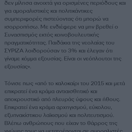
δεν μίλησα ανοιχτά για ορισμένες περιόδους και
για αμοραλιστικές και πολιτικάντικες
συμπεριφορές πιστεύοντας ότι μπορώ να
ισορροπήσω. Με ενδιέφερε να μην βρεθεί ο
Συνασπισμός εκτός κοινοβουλευτικής
πραγματικότητας. Παιδάκια της νεολαίας του
ΣΥΡΙΖΑ λοιδορούσαν το 3% και έλεγαν ότι
γίναμε κόμμα εξουσίας. Είναι οι νεόπλουτοι της
εξουσίας».
Τόνισε πως «από το καλοκαίρι του 2015 και μετά
επικρατεί ένα κράμα αντιαισθητικό και
αποκρουστικό από πλευράς ύφους και ήθους.
Επικρατεί ένα κράμα αρχηγισμού, εύκολου,
εξυπνακίστικου λαϊκισμού και πολιτευτισμού.
Βλέπω ανθρώπους που είχαν το θάρρος της
γνώμης τους να μετατρέπονται σε αμοραλιστές