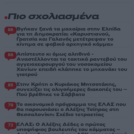
Πιο σχολιασμένα
Βγήκαν ξανά τα μαχαίρια στην Ελπίδα
98
για τη Δημοκρατία: «Καρυστιανού,
Γρατσία και Γαλανός μετέτρεψαν το
κίνημα σε φοβικό αρχηγικό κόμμα»
Απίστευτο κι όμως αληθινό -
88
Aναστέλλονται τα τακτικά ραντεβού του
αγγειοχειρουργού του νοσοκομείου
Χανίων επειδή κλάπηκε το μηχανάκι του
γιατρού
Στην Κρήτη ο Κυριάκος Μητσοτάκης,
85
συνεχίζει τις ολιγοήμερες διακοπές του –
Πού βρέθηκε το Σάββατο
Το οικονομικό πρόγραμμα της ΕΛΑΣ που
79
θα παρουσιάσει ο Αλέξης Τσίπρας στη
Θεσσαλονίκη: Σχέδιο τετραετίας
ΕΛΑΣ: Ο Αλέξης Δέδες ο πρώτος
73
υποψήφιος βουλευτής του κόμματος –