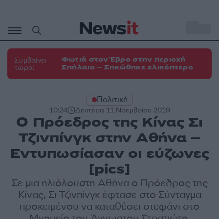
Μετάβαση
σε
o
32
περιεχόμενο
Φωτιά στον Έβρο στην περιοχή
Συμβαίνει
Σπήλαιο – Σηκώθηκε ελικόπτερο
τώρα:
Πολιτική
10:24
Δευτέρα 11 Νοεμβρίου 2019
Ο Πρόεδρος της Κίνας Σι
Τζινπίνγκ στην Αθήνα –
Εντυπωσίασαν οι εύζωνες
[pics]
Σε μια ηλιόλουστη Αθήνα ο Πρόεδρος της
Κίνας, Σι Τζινπίνγκ έφτασε στο Σύνταγμα
προκειμένου να καταθέσει στεφάνι στο
Μνημείο του Άγνωστου Στρατιώτη.