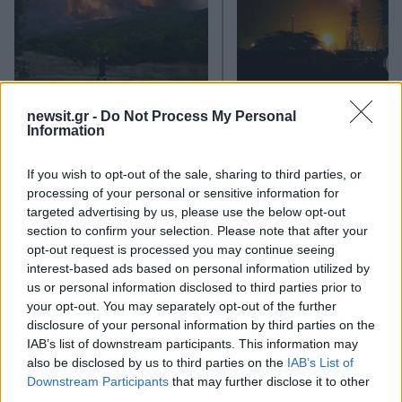
Σε πορτοκαλί συναγερμό
Οι Χούθι ανέλαβαν τ
για φωτιές η χώρα και τη
ευθύνη για την επίθεσ
newsit.gr -
Do Not Process My Personal
Δευτέρα: Στα 9 μποφόρ οι
διυλιστήριο της Saud
Information
άνεμοι – Πάνω από 400
Aramco στη Σαουδι
πυρκαγιές σε 10 ημέρες
Αραβία
If you wish to opt-out of the sale, sharing to third parties, or
processing of your personal or sensitive information for
targeted advertising by us, please use the below opt-out
Σχόλια
section to confirm your selection. Please note that after your
opt-out request is processed you may continue seeing
interest-based ads based on personal information utilized by
us or personal information disclosed to third parties prior to
your opt-out. You may separately opt-out of the further
Σχολίασε εδώ
disclosure of your personal information by third parties on the
IAB’s list of downstream participants. This information may
also be disclosed by us to third parties on the
IAB’s List of
Downstream Participants
that may further disclose it to other
50 /50
third parties.