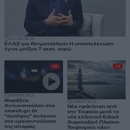
10:13
08.08.26
ΕΛΑΣ για Κτηματολόγιο: Η υποστελέχωση
έγινε μπίζνα 7 εκατ. ευρώ
42
10
08:40
08.08.26
Μαριζέτα
21:58
07.08.26
Αντωνοπούλου στο
Νέα πρόκληση από
newsit.gr: Οι
την Τουρκία μετά το
“σωτήρες” ανήκουν
νέο ελληνικό Ειδικό
στο χρονοντούλαπο
Χωροταξικό Πλαίσιο
της ιστορίας
Τουρισμού: «Δεν