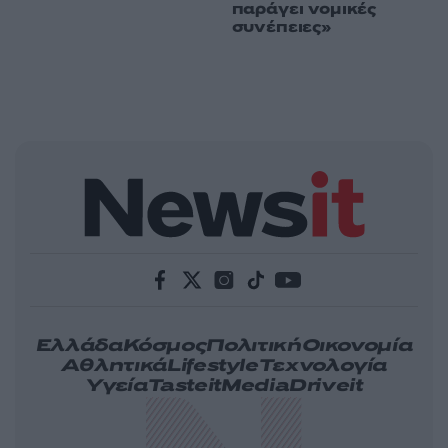
παράγει νομικές
συνέπειες»
Ελλάδα
Κόσμος
Πολιτική
Οικονομία
Αθλητικά
Lifestyle
Τεχνολογία
Υγεία
Tasteit
Media
Driveit