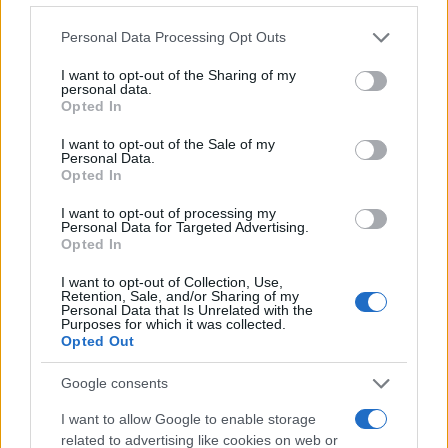
Please note that this website/app uses one or more Google
Personal Data Processing Opt Outs
services and may gather and store information including but
not limited to your visit or usage behaviour. You may click to
I want to opt-out of the Sharing of my
personal data.
2000 /2000
grant or deny consent to Google and its third-party tags to
Opted In
use your data for below specified purposes in below Google
Υποβολή σχολίου
consent section.
I want to opt-out of the Sale of my
Personal Data.
Opted In
Όροι Χρήσης
. Το site προστατεύεται από reCAPTCHA, ισχύουν
Πολιτική Απορρήτου
&
Όροι Χρήσης
της Google.
I want to opt-out of processing my
Personal Data for Targeted Advertising.
Πολιτική
Opted In
ΚΙΝΑ
ΠΡΟΕΔΡΟΣ ΚΙΝΑΣ
ΠΡΟΚΟΠΗΣ ΠΑΥΛΟΠΟΥΛΟΣ
ΣΙ ΤΖΙΝΠΙΝΓΚ
I want to opt-out of Collection, Use,
Retention, Sale, and/or Sharing of my
Personal Data that Is Unrelated with the
Share:
Purposes for which it was collected.
Opted Out
Ακολουθήστε το Νewsit.gr στο
Google News
και
Google consents
ενημερωθείτε πρώτοι για όλη την ειδησεογραφία και τα
τελευταία νέα
της ημέρας
I want to allow Google to enable storage
related to advertising like cookies on web or