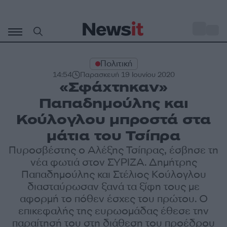
Μετάβαση
σε
o
29
περιεχόμενο
Πολιτική
14:54
Παρασκευή 19 Ιουνίου 2020
«Σφάχτηκαν»
Παπαδημούλης και
Κούλογλου μπροστά στα
μάτια του Τσίπρα
Πυροσβέστης ο Αλέξης Τσίπρας, έσβησε τη
νέα φωτιά στον ΣΥΡΙΖΑ. Δημήτρης
Παπαδημούλης και Στέλιος Κούλογλου
διασταύρωσαν ξανά τα ξίφη τους με
αφορμή το πόθεν έσχες του πρώτου. Ο
επικεφαλής της ευρωομάδας έθεσε την
παραίτησή του στη διάθεση του προέδρου