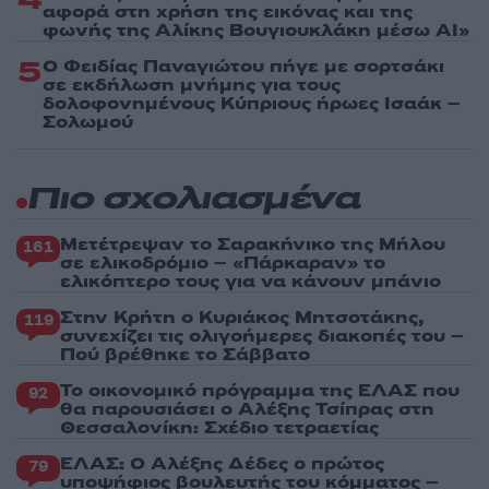
αφορά στη χρήση της εικόνας και της
φωνής της Αλίκης Βουγιουκλάκη μέσω AI»
5
Ο Φειδίας Παναγιώτου πήγε με σορτσάκι
σε εκδήλωση μνήμης για τους
δολοφονημένους Κύπριους ήρωες Ισαάκ –
Σολωμού
Πιο σχολιασμένα
Μετέτρεψαν το Σαρακήνικο της Μήλου
161
σε ελικοδρόμιο – «Πάρκαραν» το
ελικόπτερο τους για να κάνουν μπάνιο
Στην Κρήτη ο Κυριάκος Μητσοτάκης,
119
συνεχίζει τις ολιγοήμερες διακοπές του –
Πού βρέθηκε το Σάββατο
Το οικονομικό πρόγραμμα της ΕΛΑΣ που
92
θα παρουσιάσει ο Αλέξης Τσίπρας στη
Θεσσαλονίκη: Σχέδιο τετραετίας
ΕΛΑΣ: Ο Αλέξης Δέδες ο πρώτος
79
υποψήφιος βουλευτής του κόμματος –