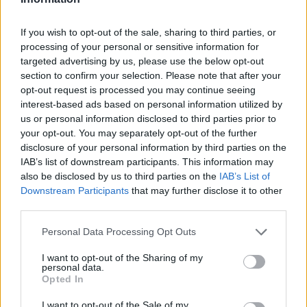
Καλπαδάκης.
If you wish to opt-out of the sale, sharing to third parties, or
Στο πλαίσιο της σύσκεψης συμφωνήθηκε η
processing of your personal or sensitive information for
targeted advertising by us, please use the below opt-out
ενίσχυση των πρωτοβουλιών του ΣΥΡΙΖΑ στο
section to confirm your selection. Please note that after your
Ευρωκοινοβούλιο σε μία σειρά από κρίσιμους
opt-out request is processed you may continue seeing
τομείς: Ταμείο Ανάκαμψης και αντιμετώπισης της
interest-based ads based on personal information utilized by
οικονομικής κρίσης στη βάση προοδευτικών
us or personal information disclosed to third parties prior to
your opt-out. You may separately opt-out of the further
πολιτικών, πράσινη ατζέντα, ψηφιακή πολιτική,
disclosure of your personal information by third parties on the
Τουρκία και περιφερειακές εξελίξεις και
IAB’s list of downstream participants. This information may
προσφυγικό
also be disclosed by us to third parties on the
IAB’s List of
Downstream Participants
that may further disclose it to other
third parties.
Παράλληλα, συζητήθηκε ο κρίσιμος ρόλος του
Please note that this website/app uses one or more Google
ΣΥΡΙΖΑ, αυτήν την περίοδο, τόσο εντός της GUE
Personal Data Processing Opt Outs
services and may gather and store information including but
όσο και ως γέφυρα με όλες τις προοδευτικές
not limited to your visit or usage behaviour. You may click to
I want to opt-out of the Sharing of my
personal data.
ευρωπαϊκές δυνάμεις, ειδικά σε συνέχεια των
grant or deny consent to Google and its third-party tags to
Opted In
πρόσφατων επαφών του Προέδρου του ΣΥΡΙΖΑ
use your data for below specified purposes in below Google
consent section.
I want to opt-out of the Sale of my