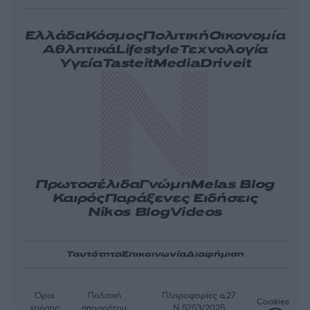
Ελλάδα
Κόσμος
Πολιτική
Οικονομία
Αθλητικά
Lifestyle
Τεχνολογία
Υγεία
Tasteit
Media
Driveit
Πρωτοσέλιδα
Γνώμη
Melas Blog
Καιρός
Παράξενες Ειδήσεις
Nikos Blog
Videos
Ταυτότητα
Επικοινωνία
Διαφήμιση
Όροι
Πολιτική
Πληροφορίες α.27
Cookies
χρήσης
απορρήτου
Ν.5253/2025