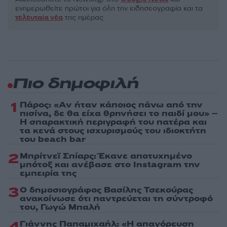
ενημερωθείτε πρώτοι για όλη την ειδησεογραφία και τα
τελευταία νέα
της ημέρας
Πιο δημοφιλή
1
Πάρος: «Αν ήταν κάποιος πάνω από την
πισίνα, δε θα είχα θρηνήσει το παιδί μου» –
Η σπαρακτική περιγραφή του πατέρα και
τα κενά στους ισχυρισμούς του ιδιοκτήτη
του beach bar
2
Μπρίτνεϊ Σπίαρς: Έκανε αποτυχημένο
μπότοξ και ανέβασε στο Instagram την
εμπειρία της
3
Ο δημοσιογράφος Βασίλης Τσεκούρας
ανακοίνωσε ότι παντρεύεται τη σύντροφό
του, Γωγώ Μπαλή
4
Γιάννης Παπαμιχαήλ: «Η απαγόρευση