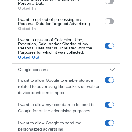
με επικεφαλής ευρωπαϊκών κομμάτων. (ΑΚΕΛ,
Personal Data.
Podemos, Αριστερό Κόμμα Σουηδίας, SPD
Opted In
Γερμανίας, Πράσινοι Γερμανίας, PD Ιταλίας).
I want to opt-out of processing my
Personal Data for Targeted Advertising.
Opted In
ΡΕΠΟΡΤΑΖ: ΕΛΕΝΗ ΚΑΛΟΓΕΡΟΠΟΥΛΟΥ
I want to opt-out of Collection, Use,
ΔΙΑΦΗΜΙΣΗ
Retention, Sale, and/or Sharing of my
Personal Data that Is Unrelated with the
Purposes for which it was collected.
Opted Out
Google consents
I want to allow Google to enable storage
related to advertising like cookies on web or
device identifiers in apps.
I want to allow my user data to be sent to
Google for online advertising purposes.
I want to allow Google to send me
personalized advertising.