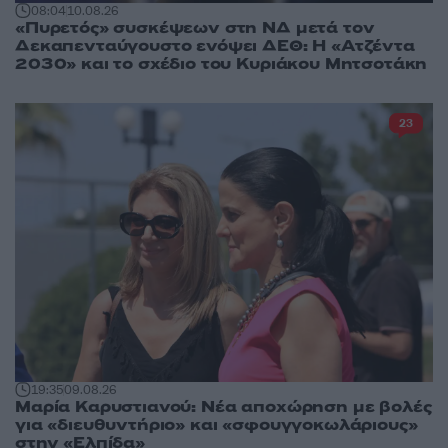
08:04
10.08.26
«Πυρετός» συσκέψεων στη ΝΔ μετά τον
Δεκαπενταύγουστο ενόψει ΔΕΘ: Η «Ατζέντα
2030» και το σχέδιο του Κυριάκου Μητσοτάκη
23
19:35
09.08.26
Μαρία Καρυστιανού: Νέα αποχώρηση με βολές
για «διευθυντήριο» και «σφουγγοκωλάριους»
στην «Ελπίδα»