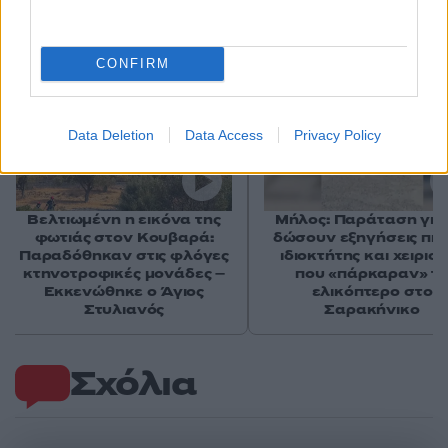
Αν τα χάσατε
CONFIRM
Data Deletion
Data Access
Privacy Policy
Βελτιωμένη η εικόνα της
Μήλος: Παράταση για
φωτιάς στον Κουβαρά:
δώσουν εξηγήσεις πή
Παραδόθηκαν στις φλόγες
ιδιοκτήτης και χειρισ
κτηνοτροφικές μονάδες –
που «πάρκαραν» τ
Εκκενώθηκε ο Άγιος
ελικόπτερο στο
Στυλιανός
Σαρακήνικο
Σχόλια