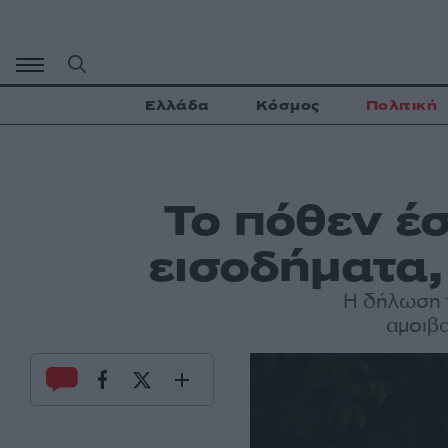
Μετάβαση
σε
περιεχόμενο
Ελλάδα
Κόσμος
Πολιτική
Το πόθεν έ
εισοδήματα, 
Η δήλωση 
αμοιβα