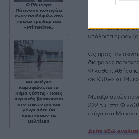
Ο Ρόμπερτ
Οι τραπεζικές κατα
Πάτινσον κυνηγάει
έναν παιδόφιλο στο
ευρώ, ενώ διατηρε
πρώτο τρέιλερ του
250.042,31 ευρώ, 
«Primetime»
υπόλοιπα εμφανίζον
Ως προς την ακίνητ
διάφορες περιοχές
Φιλοθέη, Αθήνα και
σε Κύθνο και Μύκο
Με 40άρια
κορυφώνεται το
κύμα ζέστης - Ποιες
Μεταξύ αυτών περι
περιοχές βρίσκονται
στο επίκεντρο και
222 τ.μ. στη Φιλοθ
μέχρι πότε θα
στέγη στη Μύκονο, 
κρατήσουν τα
μελτέμια
Δείτε εδώ αναλυτ