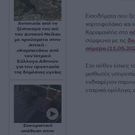
Εισοδήματα που ξε
χαρτοφυλάκιο και ε
Ανησυχία από το
ξέσπασμα του ιού
Καραμανλής στο
π
του Δυτικού Νείλου
σύμφωνα με τις
δη
με κρούσματα στην
Αττική -
σήμερα (11.05.202
«Καμπανάκι» από
τον Ιατρικό
Σύλλογο Αθηνών
Στο πόθεν έσχες 
για την προστασία
της δημόσιας υγείας
μισθωτές υπηρεσίες
ενδιαφέρον παρουσ
εταιρικά ομόλογα, 
Σοκαριστική
υπόθεση στην