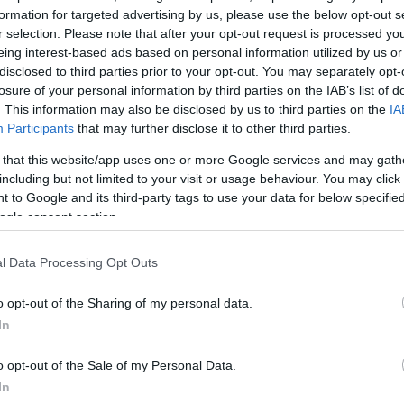
 επενδύσεις σε ελληνικά κρατικά ομόλογα (GGB), σε
formation for targeted advertising by us, please use the below opt-out s
του ελληνικού Δημοσίου, σε ομόλογα της Ευρωπαϊκή
r selection. Please note that after your opt-out request is processed y
ν, αλλά και σε εταιρικά ομόλογα της ΔΕΗ και της R
eing interest-based ads based on personal information utilized by us or
disclosed to third parties prior to your opt-out. You may separately opt-
losure of your personal information by third parties on the IAB’s list of
. This information may also be disclosed by us to third parties on the
IA
εριλαμβάνονται ακόμη αμοιβαία κεφάλαια της Triton
Participants
that may further disclose it to other third parties.
ικό ασφαλιστήριο συμβόλαιο. Η συνολική αποτίμηση
 that this website/app uses one or more Google services and may gath
ϊόντα εμφανίζεται αυξημένη σε σχέση με την αξία κτ
including but not limited to your visit or usage behaviour. You may click 
 to Google and its third-party tags to use your data for below specifi
ogle consent section.
ΔΙΑΦΗΜΙΣΗ
l Data Processing Opt Outs
o opt-out of the Sharing of my personal data.
In
o opt-out of the Sale of my Personal Data.
In