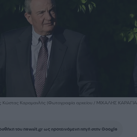
 Κώστας Καραμανλής (Φωτογραφία αρχείου / ΜΙΧΑΛΗΣ ΚΑΡΑΓΙ
σθήκη του newsit.gr ως προτεινόμενη πηγή στην Google