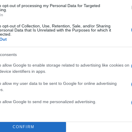
to opt-out of processing my Personal Data for Targeted
ing.
In
o opt-out of Collection, Use, Retention, Sale, and/or Sharing
ersonal Data that Is Unrelated with the Purposes for which it
lected.
Out
consents
o allow Google to enable storage related to advertising like cookies on
evice identifiers in apps.
o allow my user data to be sent to Google for online advertising
s.
to allow Google to send me personalized advertising.
CONFIRM