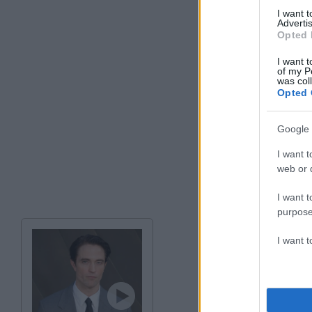
I want 
Advertis
Opted 
I want t
of my P
was col
Opted 
Google 
I want t
web or d
I want t
purpose
I want 