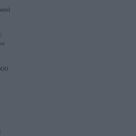
κατά
E
ον
000
ν