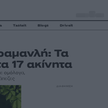
o
Αθήνα
28
C
a
Tasteit
Blogs
Driveit
ραμανλή: Τα
τα 17 ακίνητα
ε ομόλογα,
ράπεζες
ΔΙΑΦΗΜΙΣΗ