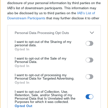
disclosure of your personal information by third parties on the
IAB’s list of downstream participants. This information may
also be disclosed by us to third parties on the
IAB’s List of
Downstream Participants
that may further disclose it to other
third parties.
Please note that this website/app uses one or more Google
Personal Data Processing Opt Outs
services and may gather and store information including but
not limited to your visit or usage behaviour. You may click to
I want to opt-out of the Sharing of my
personal data.
grant or deny consent to Google and its third-party tags to
Opted In
use your data for below specified purposes in below Google
consent section.
21:10
13.01.22
I want to opt-out of the Sale of my
Συναγερμός στη Βόρεια Ελλάδα: Ραγδαία
Personal Data.
αύξηση στα κρούσματα της Αφρικανικής
Opted In
Πανώλης των Χοίρων στα ελληνοβουλγαρικά
σύνορα
I want to opt-out of processing my
Personal Data for Targeted Advertising.
Opted In
I want to opt-out of Collection, Use,
Retention, Sale, and/or Sharing of my
Personal Data that Is Unrelated with the
Purposes for which it was collected.
Opted Out