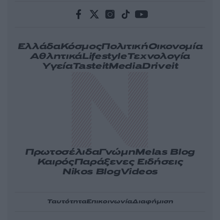
Ελλάδα
Κόσμος
Πολιτική
Οικονομία
Αθλητικά
Lifestyle
Τεχνολογία
Υγεία
Tasteit
Media
Driveit
Πρωτοσέλιδα
Γνώμη
Melas Blog
Καιρός
Παράξενες Ειδήσεις
Nikos Blog
Videos
Ταυτότητα
Επικοινωνία
Διαφήμιση