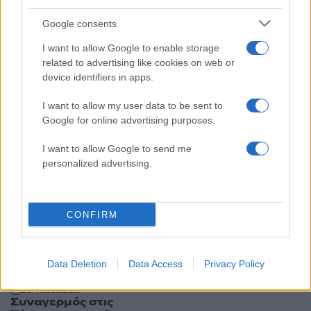
Google consents
I want to allow Google to enable storage
related to advertising like cookies on web or
device identifiers in apps.
I want to allow my user data to be sent to
Google for online advertising purposes.
20:46
08.04.20
Θεσσαλονίκη: Τέλος η καραντίνα για την
I want to allow Google to send me
αφρικανική πανώλη των χοίρων
personalized advertising.
CONFIRM
Data Deletion
Data Access
Privacy Policy
20:43
05.02.20
Συναγερμός στις