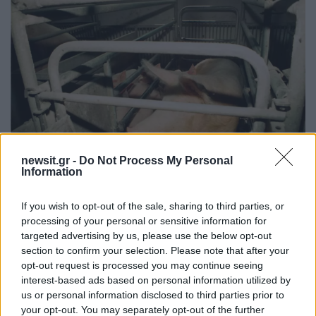
newsit.gr -
Do Not Process My Personal
Information
If you wish to opt-out of the sale, sharing to third parties, or
17:25
26.05.22
Αφρικανική πανώλη των χοίρων:
processing of your personal or sensitive information for
Εντοπίστηκαν κρούσματα σε Γερμανία και
targeted advertising by us, please use the below opt-out
Νότια Κορέα
section to confirm your selection. Please note that after your
opt-out request is processed you may continue seeing
interest-based ads based on personal information utilized by
us or personal information disclosed to third parties prior to
your opt-out. You may separately opt-out of the further