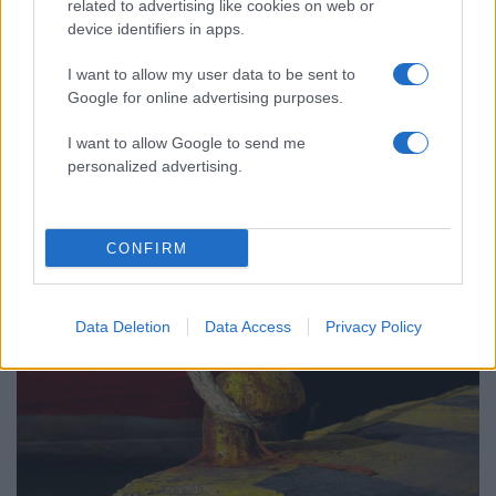
related to advertising like cookies on web or
device identifiers in apps.
I want to allow my user data to be sent to
Google for online advertising purposes.
20:56
18.11.23
Προβλήματα στις ακτοπλοϊκές συγκοινωνίες
I want to allow Google to send me
λόγω του δυνατού αέρα - Κανονικά
personalized advertising.
ταξιδεύουν τα κρητικά
CONFIRM
Data Deletion
Data Access
Privacy Policy