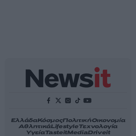
Ελλάδα
Κόσμος
Πολιτική
Οικονομία
Αθλητικά
Lifestyle
Τεχνολογία
Υγεία
Tasteit
Media
Driveit