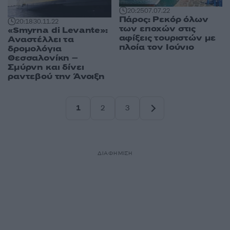
20:25
07.07.22
Πάρος: Ρεκόρ όλων
20:18
30.11.22
των εποχών στις
«Smyrna di Levante»:
αφίξεις τουριστών με
Αναστέλλει τα
πλοία τον Ιούνιο
δρομολόγια
Θεσσαλονίκη –
Σμύρνη και δίνει
ραντεβού την Άνοιξη
1
2
3
Σελίδα
Σελίδα
Σελίδα
ΔΙΑΦΗΜΙΣΗ