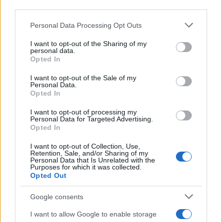
third parties.
Please note that this website/app uses one or more Google
Personal Data Processing Opt Outs
services and may gather and store information including but
not limited to your visit or usage behaviour. You may click to
I want to opt-out of the Sharing of my
personal data.
grant or deny consent to Google and its third-party tags to
Opted In
use your data for below specified purposes in below Google
consent section.
I want to opt-out of the Sale of my
Personal Data.
07:07
29.05.24
Opted In
Τριήμερο του Αγίου Πνεύματος: Πόσο κοστίζει
η διαμονή σε καταλύματα σε Ύδρα, Σπέτσες,
I want to opt-out of processing my
Αίγινα και Πόρο
Personal Data for Targeted Advertising.
Opted In
I want to opt-out of Collection, Use,
Retention, Sale, and/or Sharing of my
Personal Data that Is Unrelated with the
Purposes for which it was collected.
Opted Out
Google consents
I want to allow Google to enable storage