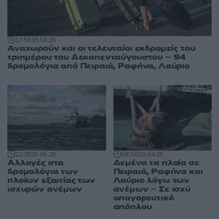
17:58
15.08.25
Αναχωρούν και οι τελευταίοι εκδρομείς του
τριημέρου του Δεκαπενταύγουστου – 94
δρομολόγια από Πειραιά, Ραφήνα, Λαύριο
22:35
29.06.25
08:56
29.04.25
Αλλαγές στα
Δεμένα τα πλοία σε
δρομολόγια των
Πειραιά, Ραφήνα και
πλοίων εξαιτίας των
Λαύριο λόγω των
ισχυρών ανέμων
ανέμων – Σε ισχύ
απαγορευτικό
απόπλου