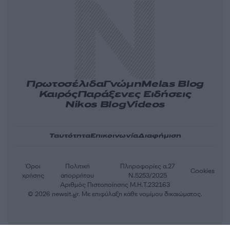
Πρωτοσέλιδα
Γνώμη
Melas Blog
Καιρός
Παράξενες Ειδήσεις
Nikos Blog
Videos
Ταυτότητα
Επικοινωνία
Διαφήμιση
Όροι
Πολιτική
Πληροφορίες α.27
Cookies
χρήσης
απορρήτου
Ν.5253/2025
Αριθμός Πιστοποίησης Μ.Η.Τ.232163
© 2026 newsit.gr. Με επιφύλαξη κάθε νομίμου δικαιώματος.