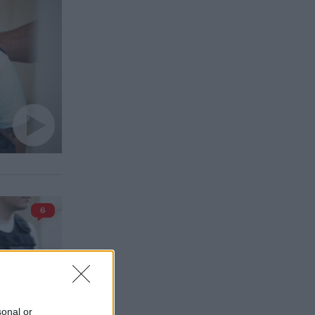
6
sonal or