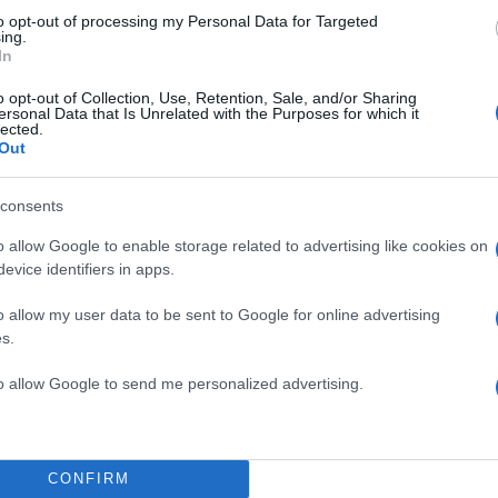
to opt-out of processing my Personal Data for Targeted
ing.
In
o opt-out of Collection, Use, Retention, Sale, and/or Sharing
ersonal Data that Is Unrelated with the Purposes for which it
lected.
Out
consents
o allow Google to enable storage related to advertising like cookies on
evice identifiers in apps.
o allow my user data to be sent to Google for online advertising
16:49
08.07.25
Ειρήνη Μουρτζούκου μ
s.
από τη ΓΑΔΑ: «Δαίμονε
to allow Google to send me personalized advertising.
κατακλύζουν το μυαλό 
Οι 86 καταθέσεις που «
την 25χρονη
CONFIRM
Οι αστυνομικοί της ΓΑΔΑ ανέφεραν ότι η Ειρήνη Μ