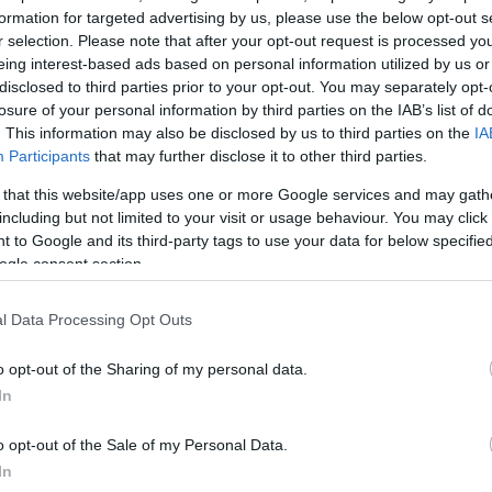
ζούκου στο
formation for targeted advertising by us, please use the below opt-out s
ρέφη,
r selection. Please note that after your opt-out request is processed y
ος της
eing interest-based ads based on personal information utilized by us or
disclosed to third parties prior to your opt-out. You may separately opt-
losure of your personal information by third parties on the IAB’s list of
. This information may also be disclosed by us to third parties on the
IA
Participants
that may further disclose it to other third parties.
ενείς
 that this website/app uses one or more Google services and may gath
including but not limited to your visit or usage behaviour. You may click 
ατροί
 to Google and its third-party tags to use your data for below specifi
ogle consent section.
ν
l Data Processing Opt Outs
των βρεφών και
πόθεση της
o opt-out of the Sharing of my personal data.
In
o opt-out of the Sale of my Personal Data.
In