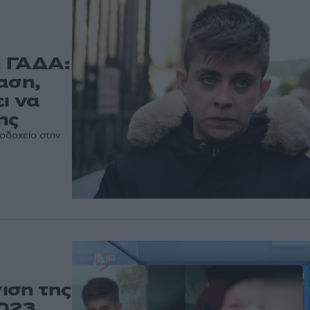
η ΓΑΔΑ:
αση,
ι να
ης
οδοχείο στην
ιση της
2023