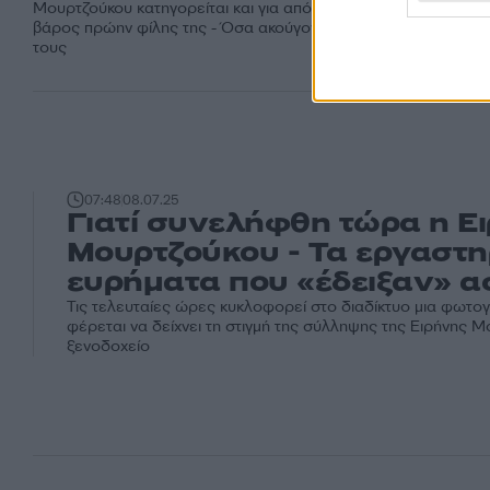
Μουρτζούκου κατηγορείται και για απόπειρα ανθρωποκτονίας 
βάρος πρώην φίλης της - Όσα ακούγονται την στιγμή του καυγ
τους
07:48
08.07.25
Γιατί συνελήφθη τώρα η Ε
Μουρτζούκου - Τα εργαστη
ευρήματα που «έδειξαν» α
Τις τελευταίες ώρες κυκλοφορεί στο διαδίκτυο μια φωτο
φέρεται να δείχνει τη στιγμή της σύλληψης της Ειρήνης 
ξενοδοχείο