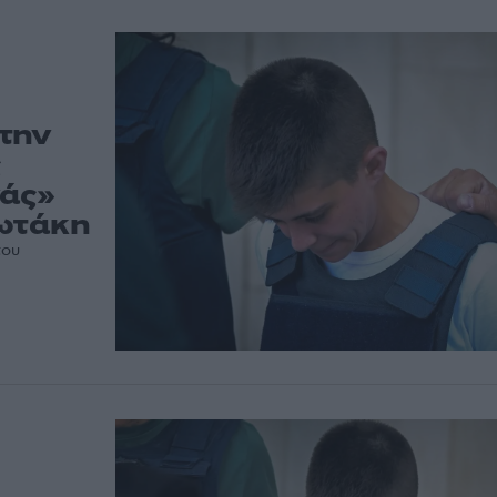
την
ς
νάς»
ιωτάκη
του