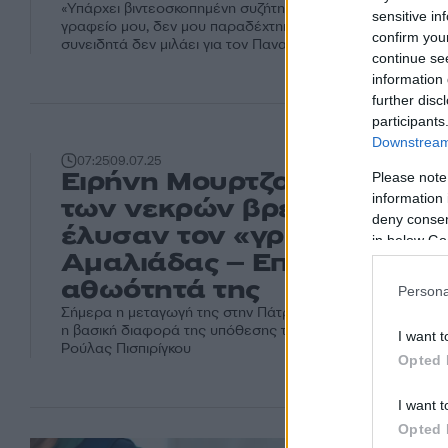
«Υπάρχει βιντεοσκοπημένη συζήτηση με την Ειρήνη Μουρτ
sensitive in
γραφείο μου, δεν μου παραδέχτηκε ότι δολοφόνησε τα β
confirm you
συνειδητά δεν μιλάει για τον Παναγιωτάκη» λέει ο δικηγόρ
continue se
information 
further disc
participants
Downstream 
07:25
09.07.25
Ειρήνη Μουρτζούκου: Συγγ
Please note
information 
των νεκρών βρεφών και γι
deny consent
έλυσαν τον «γρίφο» της
in below Go
Αμαλιάδας – Επιμένει στη
αθωότητά της
Persona
Σήμερα η μεταγωγή της στην Πάτρα - Το μοτίβο θανάτου 
η βασική διαφορά της υπόθεσης της Αμαλιάδας με την υ
I want t
Ρούλας Πισπιρίγκου
Opted 
I want t
Opted 