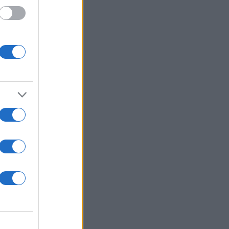
12
έσα
ς
μου» –
καίνε»
ουρτζούκου