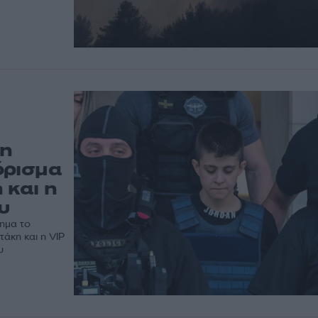
 η
όρισμα
 και η
υ
ημα το
τάκη και η VIP
υ