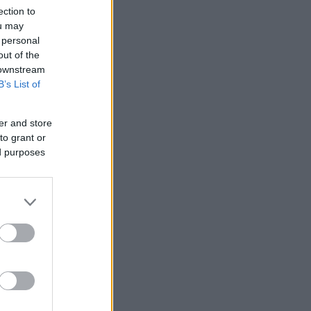
ection to
ou may
 personal
out of the
 downstream
B’s List of
10
er and store
to grant or
ed purposes