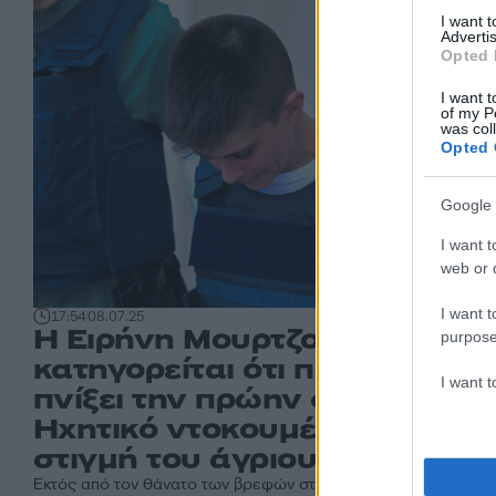
I want 
Advertis
Opted 
I want t
of my P
was col
Opted 
Google 
I want t
web or d
I want t
17:54
08.07.25
Η Ειρήνη Μουρτζούκου
purpose
κατηγορείται ότι πήγε να
I want 
πνίξει την πρώην φίλη της –
Ηχητικό ντοκουμέντο από τη
στιγμή του άγριου καυγά
Εκτός από τον θάνατο των βρεφών στην Αμαλιάδα, η Ειρήνη