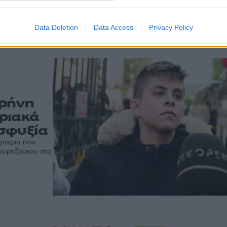
σε
μιλούσε όλο το βράδυ λέγοντας ότι δεν θυμάται τίπο
ά
έχει σχέση με τις δολοφονίες των παιδιών
Data Deletion
Data Access
Privacy Policy
ιρήνη
ριακά
σφυξία
γραφία που
Μουρτζούκου στο