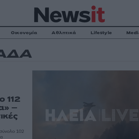
Οικονομία
Αθλητικά
Lifestyle
Medi
ΑΔΑ
ο 112
α» –
ικές
 σύνολο 102
ρα