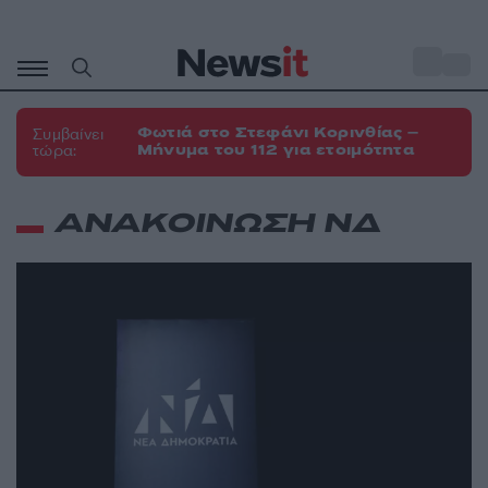
Μετάβαση
σε
o
35
περιεχόμενο
Φωτιά στο Στεφάνι Κορινθίας –
Συμβαίνει
Μήνυμα του 112 για ετοιμότητα
τώρα:
ΑΝΑΚΟΙΝΩΣΗ ΝΔ