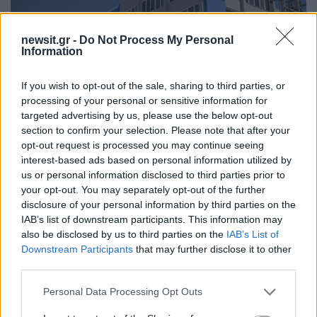
newsit.gr -
Do Not Process My Personal
Information
If you wish to opt-out of the sale, sharing to third parties, or
processing of your personal or sensitive information for
targeted advertising by us, please use the below opt-out
section to confirm your selection. Please note that after your
opt-out request is processed you may continue seeing
20:50
29.08.19
interest-based ads based on personal information utilized by
ΝΔ σε ΣΥΡΙΖΑ: «Όχι άλλο κάρβουνο»
us or personal information disclosed to third parties prior to
your opt-out. You may separately opt-out of the further
disclosure of your personal information by third parties on the
IAB’s list of downstream participants. This information may
also be disclosed by us to third parties on the
IAB’s List of
Downstream Participants
that may further disclose it to other
third parties.
Please note that this website/app uses one or more Google
Personal Data Processing Opt Outs
07:50
05.06.19
19:05
31.05.19
services and may gather and store information including but
Επίθεση ΝΔ σε
ΝΔ: