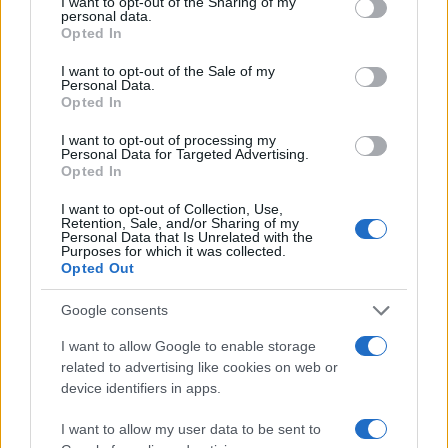
Τσίπρα: Αμετανόητος
Αντισυνταγματικός ο
not limited to your visit or usage behaviour. You may click to
I want to opt-out of the Sharing of my
personal data.
παρά το διπλό μήνυμα
διορισμός προέδρου
grant or deny consent to Google and its third-party tags to
Opted In
των πολιτών στις
και εισαγγελέα του
use your data for below specified purposes in below Google
εκλογές
Αρείου Πάγου
consent section.
I want to opt-out of the Sale of my
Personal Data.
Opted In
ΔΙΑΦΗΜΙΣΗ
I want to opt-out of processing my
Personal Data for Targeted Advertising.
Opted In
I want to opt-out of Collection, Use,
Retention, Sale, and/or Sharing of my
Personal Data that Is Unrelated with the
Purposes for which it was collected.
Opted Out
Google consents
I want to allow Google to enable storage
related to advertising like cookies on web or
device identifiers in apps.
I want to allow my user data to be sent to