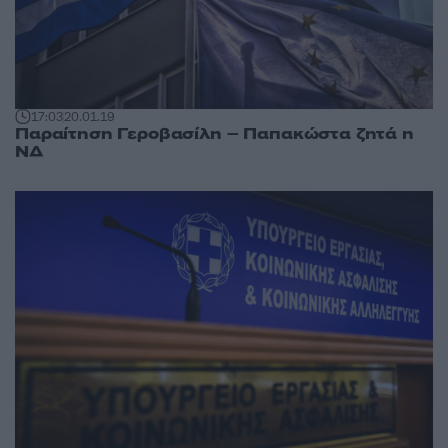
17:03
20.01.19
Παραίτηση Γεροβασίλη – Παπακώστα ζητά η
ΝΔ