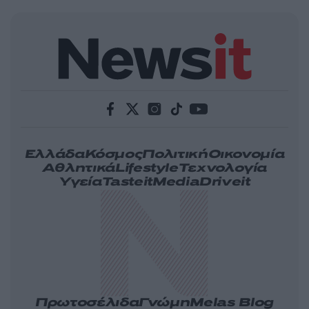
Ελλάδα
Κόσμος
Πολιτική
Οικονομία
Αθλητικά
Lifestyle
Τεχνολογία
Υγεία
Tasteit
Media
Driveit
Πρωτοσέλιδα
Γνώμη
Melas Blog