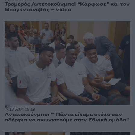
Τρομερός Αντετοκούνμπο! “Κάρφωσε” και τον
Μπογκντάνοβιτς – video
13:52
04.08.19
Αντετοκούνμπο: ““Πάντα είχαμε στόχο σαν
αδέρφια να αγωνιστούμε στην Εθνική ομάδα”