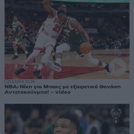
11:10
08.10.19
NBA: Νίκη για Μπακς με εξαιρετικό Θανάση
Αντετοκούνμπο! – video