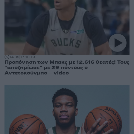
14:09
07.10.19
Προπόνηση των Μπακς με 12.616 θεατές! Τους
“αποζημίωσε” με 29 πόντους ο
Αντετοκούνμπο – video