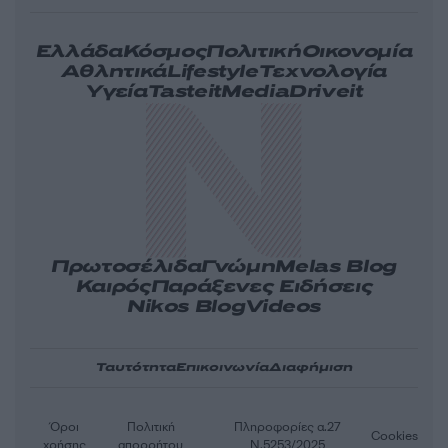
Ελλάδα
Κόσμος
Πολιτική
Οικονομία
Αθλητικά
Lifestyle
Τεχνολογία
Υγεία
Tasteit
Media
Driveit
Πρωτοσέλιδα
Γνώμη
Melas Blog
Καιρός
Παράξενες Ειδήσεις
Nikos Blog
Videos
Ταυτότητα
Επικοινωνία
Διαφήμιση
Όροι
Πολιτική
Πληροφορίες α.27
Cookies
χρήσης
απορρήτου
Ν.5253/2025