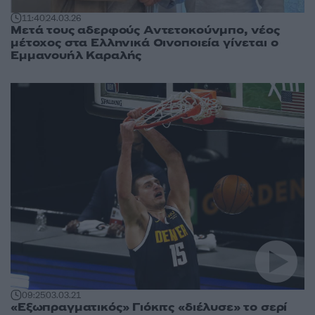
11:40
24.03.26
Μετά τους αδερφούς Αντετοκούνμπο, νέος
μέτοχος στα Ελληνικά Οινοποιεία γίνεται ο
Εμμανουήλ Καραλής
09:25
03.03.21
«Εξωπραγματικός» Γιόκιτς «διέλυσε» το σερί