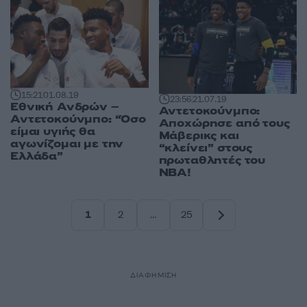
15:21
01.08.19
23:56
21.07.19
Εθνική Ανδρών –
Αντετοκούνμπο:
Αντετοκούνμπο: “Όσο
Αποχώρησε από τους
είμαι υγιής θα
Μάβερικς και
αγωνίζομαι με την
“κλείνει” στους
Ελλάδα”
πρωταθλητές του
ΝΒΑ!
1
2
…
25
Σελίδα
Σελίδα
Σελίδα
ΔΙΑΦΗΜΙΣΗ