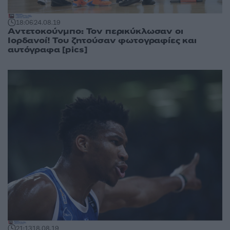
18:06
24.08.19
Αντετοκούνμπο: Τον περικύκλωσαν οι
Ιορδανοί! Του ζητούσαν φωτογραφίες και
αυτόγραφα [pics]
21:13
18.08.19