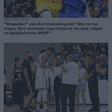
06:52
27.08.19
“Φαρμάκι” για Αντετοκούνμπο! “Θα το πω
χύμα, δεν πιστεύω πως έπρεπε να είχε πάρει
το βραβείο του MVP”