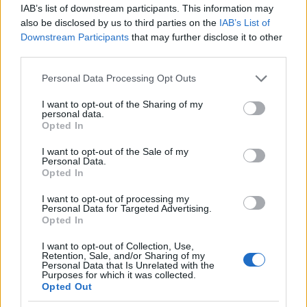
IAB’s list of downstream participants. This information may
also be disclosed by us to third parties on the
IAB’s List of
Downstream Participants
that may further disclose it to other
third parties.
Please note that this website/app uses one or more Google
Personal Data Processing Opt Outs
services and may gather and store information including but
not limited to your visit or usage behaviour. You may click to
I want to opt-out of the Sharing of my
personal data.
grant or deny consent to Google and its third-party tags to
10:15
02.09.19
Opted In
use your data for below specified purposes in below Google
Μουντομπάσκετ 2019: Τους “τρέλανε” ο
Αντετοκούνμπο! Στην κορυφή του Top 5 –
consent section.
I want to opt-out of the Sale of my
video
Personal Data.
Opted In
I want to opt-out of processing my
Personal Data for Targeted Advertising.
Opted In
I want to opt-out of Collection, Use,
Retention, Sale, and/or Sharing of my
Personal Data that Is Unrelated with the
Purposes for which it was collected.
Opted Out