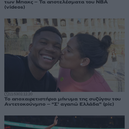
των Μπακς – Τα αποτελέσματα του NBA
(videos)
11:53
02.12.20
Το αποχαιρετιστήριο μήνυμα της συζύγου του
Αντετοκούνμπο – “Σ’ αγαπώ Ελλάδα” (pic)