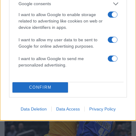
Google consents
I want to allow Google to enable storage
related to advertising like cookies on web or
device identifiers in apps.
14:38
01.09.19
I want to allow my user data to be sent to
Παγκόσμιο Κύπελλο: Πανικός για
Αντετοκούνμπο στις κερκίδες! “Τρελάθηκαν”
Google for online advertising purposes.
οι Κινέζοι [pics]
I want to allow Google to send me
personalized advertising.
CONFIRM
Data Deletion
Data Access
Privacy Policy