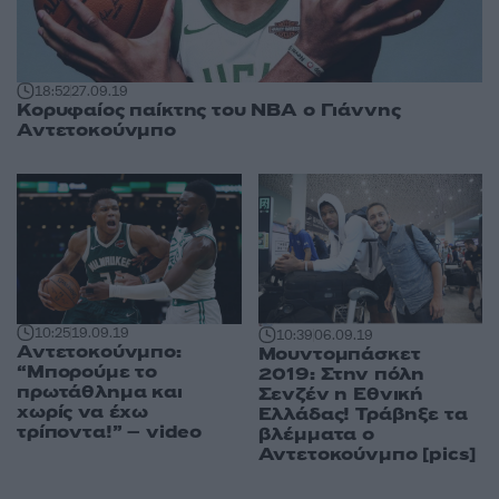
18:52
27.09.19
Κορυφαίος παίκτης του NBA ο Γιάννης
Αντετοκούνμπο
10:25
19.09.19
10:39
06.09.19
Αντετοκούνμπο:
Μουντομπάσκετ
“Μπορούμε το
2019: Στην πόλη
πρωτάθλημα και
Σενζέν η Εθνική
χωρίς να έχω
Ελλάδας! Τράβηξε τα
τρίποντα!” – video
βλέμματα ο
Αντετοκούνμπο [pics]