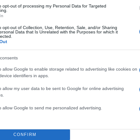
to opt-out of processing my Personal Data for Targeted
ing.
In
o opt-out of Collection, Use, Retention, Sale, and/or Sharing
ersonal Data that Is Unrelated with the Purposes for which it
lected.
Out
consents
o allow Google to enable storage related to advertising like cookies on
evice identifiers in apps.
o allow my user data to be sent to Google for online advertising
s.
to allow Google to send me personalized advertising.
21:48
11.09.17
Απεργίες όλη την εβδο
CONFIRM