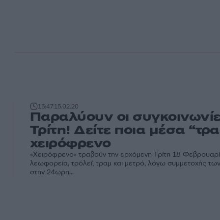
15:47
15.02.20
Παραλύουν οι συγκοινωνίε
Τρίτη! Δείτε ποια μέσα “τρ
χειρόφρενο
«Χειρόφρενο» τραβούν την ερχόμενη Τρίτη 18 Φεβρουαρί
λεωφορεία, τρόλεϊ, τραμ και μετρό, λόγω συμμετοχής τ
στην 24ωρη...