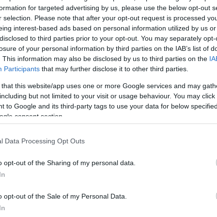
formation for targeted advertising by us, please use the below opt-out s
η Τετάρτη, 28
ην κινείται
r selection. Please note that after your opt-out request is processed y
ρεαστεί
eing interest-based ads based on personal information utilized by us or
θώς τα
disclosed to third parties prior to your opt-out. You may separately opt-
losure of your personal information by third parties on the IAB’s list of
. This information may also be disclosed by us to third parties on the
IA
Participants
that may further disclose it to other third parties.
 that this website/app uses one or more Google services and may gath
including but not limited to your visit or usage behaviour. You may click 
 to Google and its third-party tags to use your data for below specifi
ogle consent section.
l Data Processing Opt Outs
όμενη
o opt-out of the Sharing of my personal data.
οράς
In
μβρίου του 2018.
o opt-out of the Sale of my Personal Data.
ίηση.
In