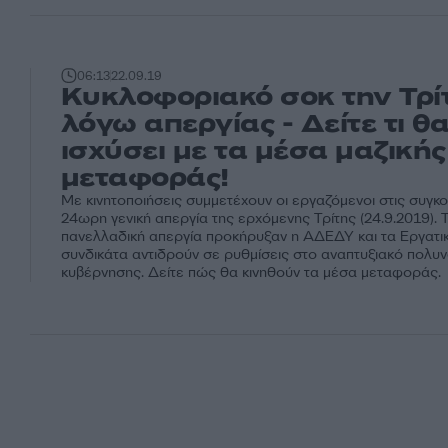
06:13
22.09.19
Κυκλοφοριακό σοκ την Τρί
λόγω απεργίας - Δείτε τι θ
ισχύσει με τα μέσα μαζικής
μεταφοράς!
Με κινητοποιήσεις συμμετέχουν οι εργαζόμενοι στις συγκο
24ωρη γενική απεργία της ερχόμενης Τρίτης (24.9.2019). 
πανελλαδική απεργία προκήρυξαν η ΑΔΕΔΥ και τα Εργατικ
συνδικάτα αντιδρούν σε ρυθμίσεις στο αναπτυξιακό πολυ
κυβέρνησης. Δείτε πώς θα κινηθούν τα μέσα μεταφοράς.