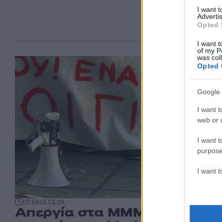
I want 
Advertis
Opted 
I want t
of my P
was col
Opted 
Google 
I want t
web or d
I want t
purpose
I want 
07:59
15.01.18
Απεργία στα ΜΜΜ, στάσεις