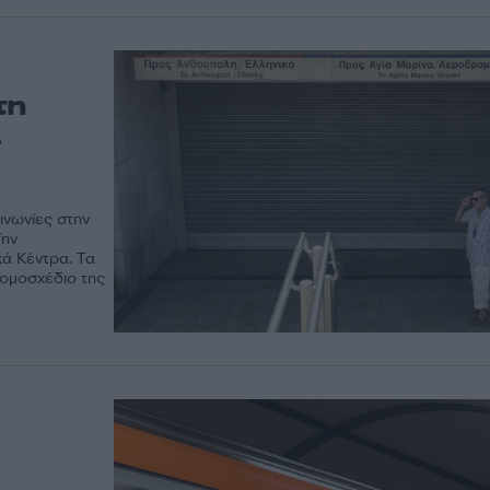
τη
α
ινωνίες στην
Την
ά Κέντρα. Τα
νομοσχέδιο της