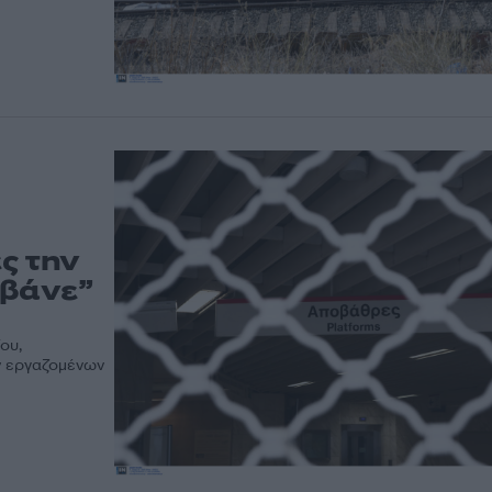
ς την
αβάνε”
ου,
ων εργαζομένων