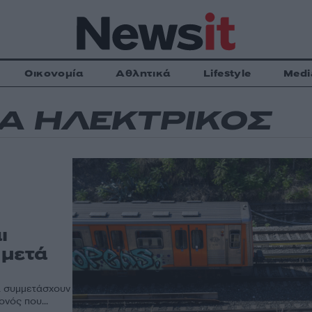
Οικονομία
Αθλητικά
Lifestyle
Medi
Α ΗΛΕΚΤΡΙΚΟΣ
ι
 μετά
α συμμετάσχουν
νός που...