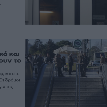
.
κό και
ουν το
, και είτε
 Οι δρόμοι
όγω της