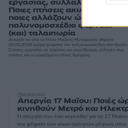
εργασίας, συλλαλητήρια –
Ποιες πτήσεις ακυρώνονται,
ποιες αλλάζουν ώρα - Το
πολυνομοσχέδιο φέρνει…
(και) ταλαιπωρία
Απεργία σε όλα τα Μέσα Μαζικής Μεταφοράς σήμερα
(15.01.2018) ημέρα ψήφισης του πολυνομοσχεδίου στη Βουλή.
Στάσεις εργασίας σε Δημόσιο και αεροδρόμια, αλλαγές στις
πτήσεις και οι εργαζόμενοι στους δρόμους.
15:18
15.05.17
Απεργία 17 Μαϊου: Ποιές ώ
κινηθούν Μετρό και Ηλεκτρ
Η απεργία που έχει κηρυχθεί για τις 17 Μαϊο
την ψήφιση των νέων σκληρών μέτρων στην