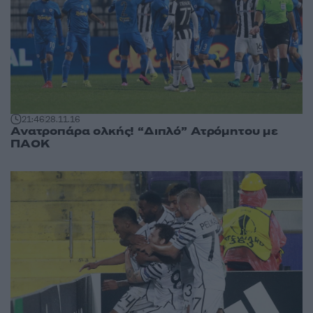
21:46
28.11.16
Ανατροπάρα ολκής! “Διπλό” Ατρόμητου με
ΠΑΟΚ