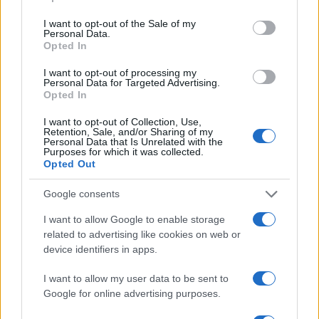
use your data for below specified purposes in below Google
18:23
09.11.16
consent section.
I want to opt-out of the Sale of my
Μπίκας – Ατρόμητος: “Υποχρέωση της
Personal Data.
Πολιτείας να βρει δράστες και ηθικούς
Opted In
αυτουργούς”
I want to opt-out of processing my
Personal Data for Targeted Advertising.
Opted In
I want to opt-out of Collection, Use,
Retention, Sale, and/or Sharing of my
Personal Data that Is Unrelated with the
Purposes for which it was collected.
Opted Out
Google consents
I want to allow Google to enable storage
related to advertising like cookies on web or
device identifiers in apps.
I want to allow my user data to be sent to
Google for online advertising purposes.
23:27
08.11.16