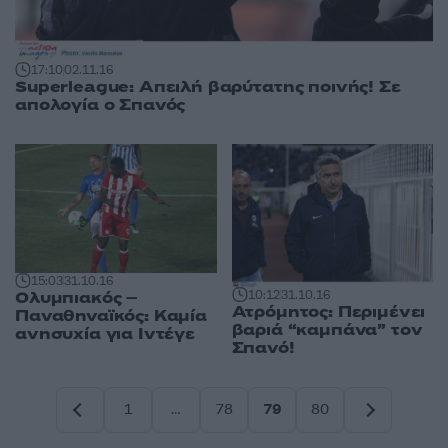
17:10
02.11.16
Superleague: Απειλή βαρύτατης ποινής! Σε
απολογία ο Σπανός
15:03
31.10.16
10:12
31.10.16
Ολυμπιακός –
Ατρόμητος: Περιμένει
Παναθηναϊκός: Καμία
βαριά “καμπάνα” τον
ανησυχία για Ιντέγε
Σπανό!
1
…
78
79
80
Σελίδα
Σελίδα
Σελίδα
Σελίδα