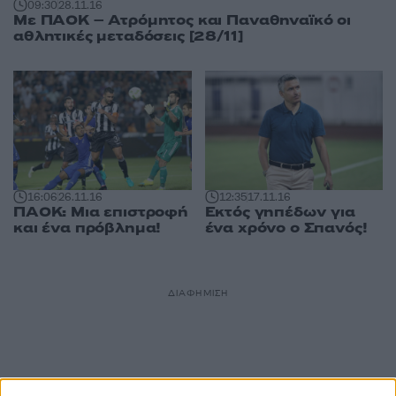
09:30
28.11.16
Με ΠΑΟΚ – Ατρόμητος και Παναθηναϊκό οι
αθλητικές μεταδόσεις [28/11]
16:06
26.11.16
12:35
17.11.16
ΠΑΟΚ: Μια επιστροφή
Εκτός γηπέδων για
και ένα πρόβλημα!
ένα χρόνο ο Σπανός!
ΔΙΑΦΗΜΙΣΗ