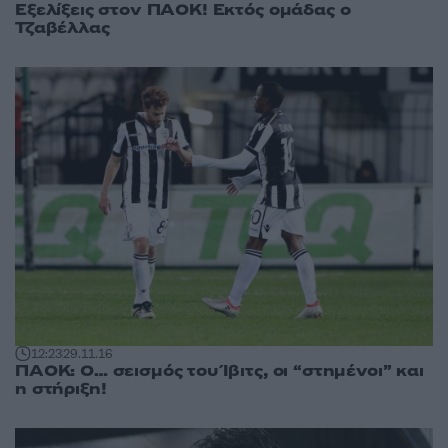
Εξελίξεις στον ΠΑΟΚ! Εκτός ομάδας ο
Τζαβέλλας
12:23
29.11.16
ΠΑΟΚ: Ο… σεισμός του Ίβιτς, οι “στημένοι” και
η στήριξη!