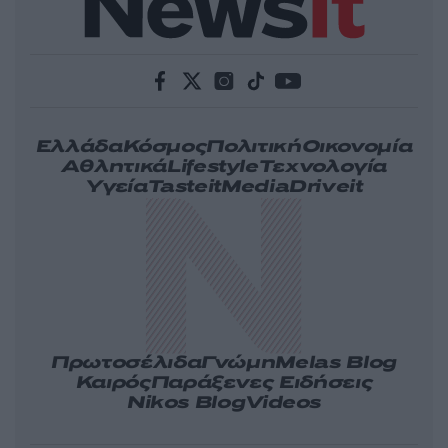
Ελλάδα
Κόσμος
Πολιτική
Οικονομία
Αθλητικά
Lifestyle
Τεχνολογία
Υγεία
Tasteit
Media
Driveit
Πρωτοσέλιδα
Γνώμη
Melas Blog
Καιρός
Παράξενες Ειδήσεις
Nikos Blog
Videos