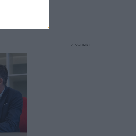
νία
Θάνου
θηναίων,
ΔΙΑΦΗΜΙΣΗ