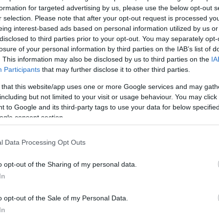
αρχος Αθηναίων,
formation for targeted advertising by us, please use the below opt-out s
ς. Το
r selection. Please note that after your opt-out request is processed y
eing interest-based ads based on personal information utilized by us or
disclosed to third parties prior to your opt-out. You may separately opt-
losure of your personal information by third parties on the IAB’s list of
. This information may also be disclosed by us to third parties on the
IA
Participants
that may further disclose it to other third parties.
 that this website/app uses one or more Google services and may gath
including but not limited to your visit or usage behaviour. You may click 
 to Google and its third-party tags to use your data for below specifi
ogle consent section.
για το
l Data Processing Opt Outs
ικης
o opt-out of the Sharing of my personal data.
ρα
In
ι…»
ης γιορτής
o opt-out of the Sale of my Personal Data.
ε ανάρτησή
In