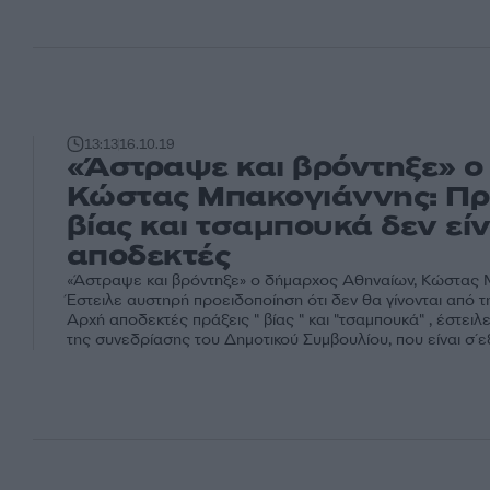
13:13
16.10.19
«Άστραψε και βρόντηξε» ο
Κώστας Μπακογιάννης: Πρ
βίας και τσαμπουκά δεν είν
αποδεκτές
«Άστραψε και βρόντηξε» ο δήμαρχος Αθηναίων, Κώστας 
Έστειλε αυστηρή προειδοποίηση ότι δεν θα γίνονται από τ
Αρχή αποδεκτές πράξεις " βίας " και "τσαμπουκά" , έστειλ
της συνεδρίασης του Δημοτικού Συμβουλίου, που είναι σ΄εξ