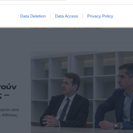
χρόνια από την δολοφο
του Θάνου Αξαρλιάν
Data Deletion
Data Access
Privacy Policy
Ανάρτηση για τα 28 χρόνια από τη δολοφονία του 
Αξαρλιάν, από τη 17 Νοέμβρη έκανε ο δήμαρχος Α
ίο
Κώστας Μπακογιάννης. Ο Κώστας...
γούν
 –
ργούν από
ς Αθήνας.