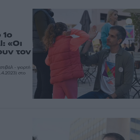
 1ο
l: «Οι
ουν τον
τιβάλ - γιορτή
.4.2023) στο