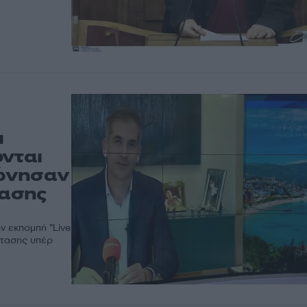
ι
ονται
φώνησαν
τασης
ν εκπομπή "Live
στασης υπέρ