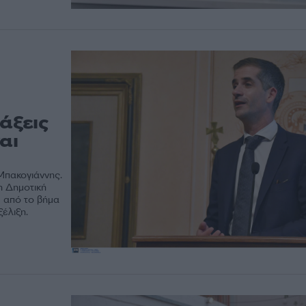
άξεις
αι
Μπακογιάννης.
η Δημοτική
ε από το βήμα
έλιξη.