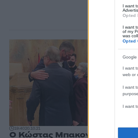
I want 
Advertis
Opted 
I want t
of my P
was col
Opted 
Google 
I want t
web or d
I want t
purpose
I want 
19:40
20.10.21
Ο Κώστας Μπακογιάννης