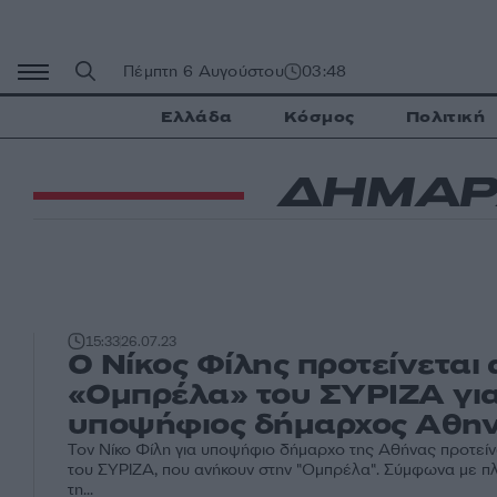
Μετάβαση
σε
περιεχόμενο
Πέμπτη 6 Αυγούστου
03:48
Ελλάδα
Κόσμος
Πολιτική
ΔΗΜΑΡ
15:33
26.07.23
Ο Νίκος Φίλης προτείνεται 
«Ομπρέλα» του ΣΥΡΙΖΑ γι
υποψήφιος δήμαρχος Αθη
Τον Νίκο Φίλη για υποψήφιο δήμαρχο της Αθήνας προτείν
του ΣΥΡΙΖΑ, που ανήκουν στην "Ομπρέλα". Σύμφωνα με π
τη...