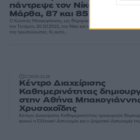
πάντρεψε τον Νίκο και την
Μάρθα, 87 και 85 ετών
Ο Κώστας Μπακογιάννης, ως δήμαρχος Αθηναίων, πάντρεψε
την Τετάρτη, 20.10.2021, τον Νίκο και την Μάρθα, στο δημαρχε
της πρωτεύουσας. Κι αυτό...
17:20
16.12.19
Κέντρο Διαχείρισης
Καθημερινότητας δημιουρ
στην Αθήνα Μπακογιάννης
Χρυσοχοΐδης
Κέντρο Διαχείρισης Καθημερινότητας προχωρούν δημιου
κοινού η Ελληνική Αστυνομία και η Δημοτική Αστυνομία τη