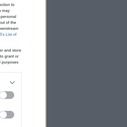
ection to
ou may
 personal
out of the
 downstream
B’s List of
er and store
to grant or
ed purposes