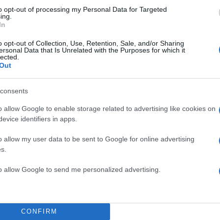
to opt-out of processing my Personal Data for Targeted
ing.
In
o opt-out of Collection, Use, Retention, Sale, and/or Sharing
ersonal Data that Is Unrelated with the Purposes for which it
lected.
Out
consents
o allow Google to enable storage related to advertising like cookies on
evice identifiers in apps.
o allow my user data to be sent to Google for online advertising
s.
to allow Google to send me personalized advertising.
11:33
14.07.20
Κώστας Μπακογιάννης:
ανάρτησή του για τα 28
CONFIRM