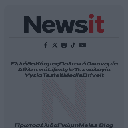
Ελλάδα
Κόσμος
Πολιτική
Οικονομία
Αθλητικά
Lifestyle
Τεχνολογία
Υγεία
Tasteit
Media
Driveit
Πρωτοσέλιδα
Γνώμη
Melas Blog