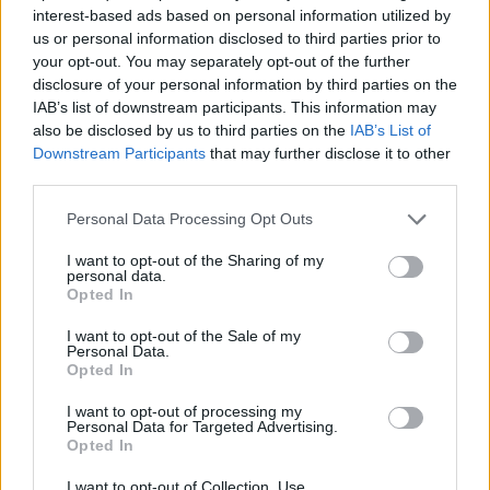
interest-based ads based on personal information utilized by
us or personal information disclosed to third parties prior to
your opt-out. You may separately opt-out of the further
11:51
17.04.21
disclosure of your personal information by third parties on the
Ο Μητσοτάκης στη Διώρυγα της Κορίνθου –
IAB’s list of downstream participants. This information may
Ενημερώθηκε για τα έργα αποκατάστασης
also be disclosed by us to third parties on the
IAB’s List of
(pics, vid)
Downstream Participants
that may further disclose it to other
third parties.
Please note that this website/app uses one or more Google
Personal Data Processing Opt Outs
services and may gather and store information including but
not limited to your visit or usage behaviour. You may click to
I want to opt-out of the Sharing of my
personal data.
grant or deny consent to Google and its third-party tags to
Opted In
use your data for below specified purposes in below Google
15:08
10.03.21
Αρχαίος Δίολκος:
consent section.
I want to opt-out of the Sale of my
11:57
06.02.21
«Ζωντανεύει» ένα
Personal Data.
Διώρυγα Κορίνθου: Η
από τα μεγαλύτερα
Opted In
αποκατάσταση των
επιτεύγματα της
ζημιών της με 9 εκατ.
αρχαιότητας
I want to opt-out of processing my
ευρώ και η ιστορία της
Personal Data for Targeted Advertising.
από την αρχαιότητα
Opted In
μέχρι σήμερα
I want to opt-out of Collection, Use,