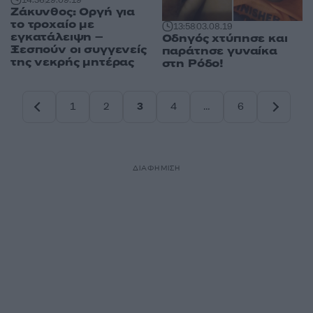
14:36
29.09.19
Ζάκυνθος: Οργή για
το τροχαίο με
13:58
03.08.19
εγκατάλειψη –
Οδηγός χτύπησε και
Ξεσπούν οι συγγενείς
παράτησε γυναίκα
της νεκρής μητέρας
στη Ρόδο!
1
2
3
4
…
6
Σελίδα
Σελίδα
Σελίδα
Σελίδα
Σελίδα
ΔΙΑΦΗΜΙΣΗ