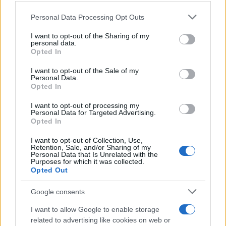
Please note that this website/app uses one or more Google
Personal Data Processing Opt Outs
services and may gather and store information including but
not limited to your visit or usage behaviour. You may click to
I want to opt-out of the Sharing of my
personal data.
grant or deny consent to Google and its third-party tags to
Opted In
use your data for below specified purposes in below Google
consent section.
I want to opt-out of the Sale of my
Personal Data.
Opted In
17:58
09.05.21
I want to opt-out of processing my
Βόλος: Έπιασαν σε συνεργείο αυτοκίνητων
Personal Data for Targeted Advertising.
τον οδηγό που σκότωσε και εγκατέλειψε τον
Opted In
ποδηλάτη (pics)
I want to opt-out of Collection, Use,
Retention, Sale, and/or Sharing of my
Personal Data that Is Unrelated with the
Purposes for which it was collected.
Opted Out
Google consents
I want to allow Google to enable storage
related to advertising like cookies on web or