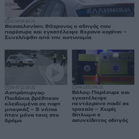
11:18
16.10.21
Θεσσαλονίκη: 80χρονος ο οδηγός που
παρέσυρε και εγκατέλειψε 8χρονο κορίτσι –
Συνελήφθη από την αστυνομία
09:13
11.06.21
20:47
12.10.21
Βόλος: Παρέσυρε και
Ασπρόπυργος:
εγκατέλειψε
Παιδάκια βρέθηκαν
πεντάχρονο παιδί σε
κλειδωμένα σε πορτ
τροχαίο – Χωρίς
μπαγκάζ – 5 νήπια
δίπλωμα ο
ήταν μόνα τους στο
ασυνείδητος οδηγός
δρόμο