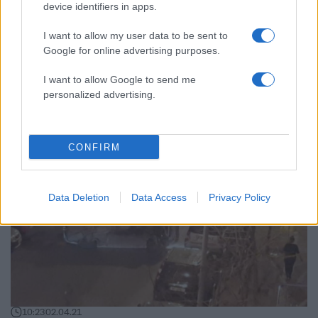
device identifiers in apps.
I want to allow my user data to be sent to
Google for online advertising purposes.
09:46
19.04.21
Κρήτη: Νέα στοιχεία για το τροχαίο στο Μπαλί
I want to allow Google to send me
– Πώς έμεινε αβοήθητη για μέρες δίπλα στο
personalized advertising.
νεκρό σύζυγό της (pic)
CONFIRM
Data Deletion
Data Access
Privacy Policy
10:23
02.04.21