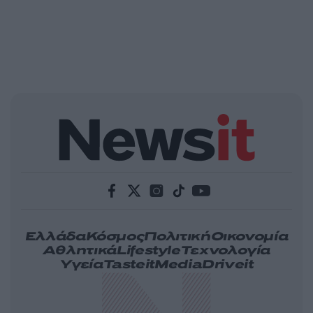
Ελλάδα
Κόσμος
Πολιτική
Οικονομία
Αθλητικά
Lifestyle
Τεχνολογία
Υγεία
Tasteit
Media
Driveit