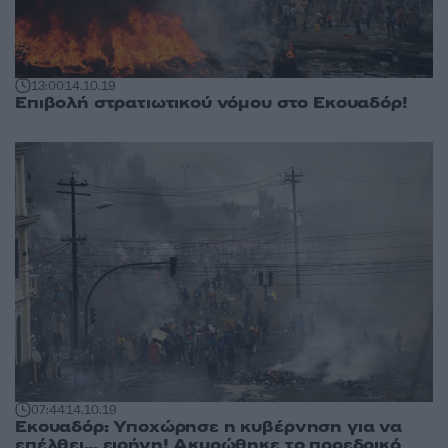
13:00
14.10.19
Επιβολή στρατιωτικού νόμου στο Εκουαδόρ!
07:44
14.10.19
Εκουαδόρ: Υποχώρησε η κυβέρνηση για να
επέλθει… ειρήνη! Ακυρώθηκε το προεδρικό