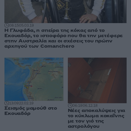
08:15
05.03.19
Η Γλυφάδα, η σπείρα της κόκας από το
Εκουαδόρ, το ιστιοφόρο που θα την μετέφερε
στην Αυστραλία και οι σχέσεις του πρώην
αρχηγού των Comanchero
13:09
22.02.19
06:19
06.12.18
Σεισμός μαμούθ στο
Νέες αποκαλύψεις για
Εκουαδόρ
το κύκλωμα κοκαΐνης
με τον γιό της
αστρολόγου