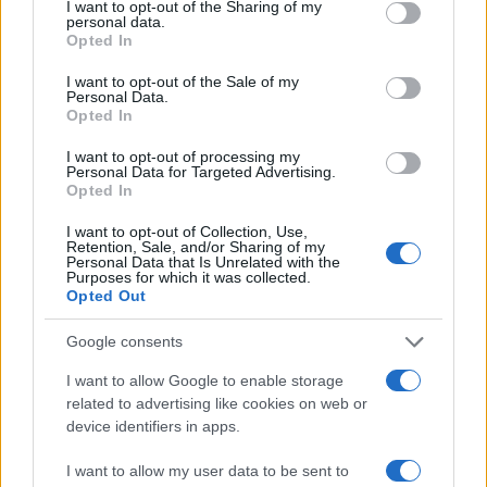
not limited to your visit or usage behaviour. You may click to
I want to opt-out of the Sharing of my
personal data.
grant or deny consent to Google and its third-party tags to
07:42
11.10.19
Opted In
Εκουαδόρ: Στους 5 οι νεκροί των
use your data for below specified purposes in below Google
διαδηλώσεων – Ελεύθεροι οι 10 αστυνομικοί
consent section.
I want to opt-out of the Sale of my
που ήταν αιχμάλωτοι
Personal Data.
Opted In
I want to opt-out of processing my
Personal Data for Targeted Advertising.
Opted In
I want to opt-out of Collection, Use,
Retention, Sale, and/or Sharing of my
Personal Data that Is Unrelated with the
Purposes for which it was collected.
Opted Out
Google consents
I want to allow Google to enable storage
related to advertising like cookies on web or
device identifiers in apps.
07:35
09.10.19
Κρίσιμες ώρες στο Εκουαδόρ - Διαδηλωτές
I want to allow my user data to be sent to
κατέλαβαν το κοινοβούλιο - Απαγορεύτηκε η