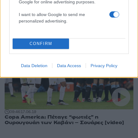
Google for online advertising purposes.
κυκλοφορία
I want to allow Google to send me
personalized advertising.
CONFIRM
Data Deletion
Data Access
Privacy Policy
09:46
17.06.19
Copa America: Πέταγε “φωτιές” η
Ουρουγουάη των Καβάνι – Σουάρες [video]