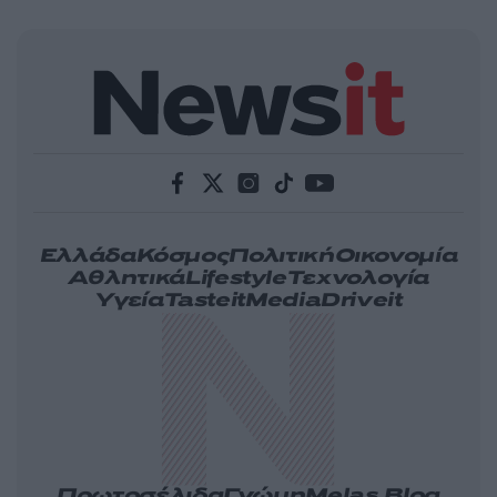
Ελλάδα
Κόσμος
Πολιτική
Οικονομία
Αθλητικά
Lifestyle
Τεχνολογία
Υγεία
Tasteit
Media
Driveit
Πρωτοσέλιδα
Γνώμη
Melas Blog