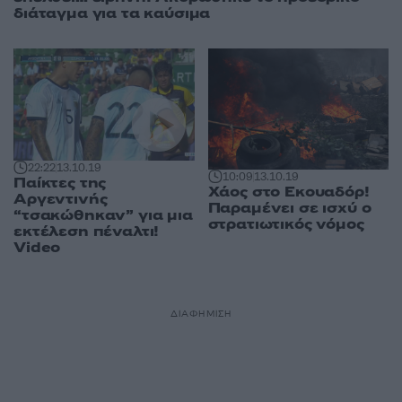
διάταγμα για τα καύσιμα
22:22
13.10.19
10:09
13.10.19
Παίκτες της
Χάος στο Εκουαδόρ!
Αργεντινής
Παραμένει σε ισχύ ο
“τσακώθηκαν” για μια
στρατιωτικός νόμος
εκτέλεση πέναλτι!
Video
ΔΙΑΦΗΜΙΣΗ