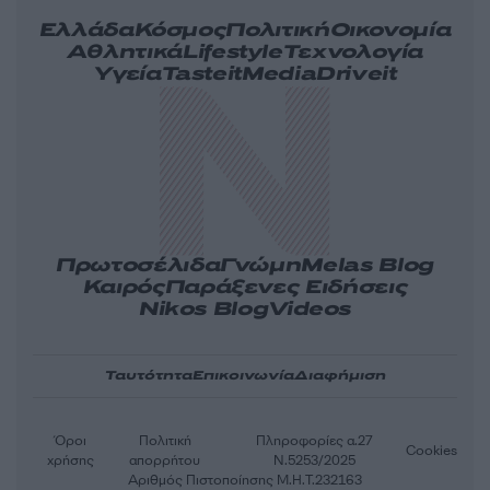
Ελλάδα
Κόσμος
Πολιτική
Οικονομία
Αθλητικά
Lifestyle
Τεχνολογία
Υγεία
Tasteit
Media
Driveit
Πρωτοσέλιδα
Γνώμη
Melas Blog
Καιρός
Παράξενες Ειδήσεις
Nikos Blog
Videos
Ταυτότητα
Επικοινωνία
Διαφήμιση
Όροι
Πολιτική
Πληροφορίες α.27
Cookies
χρήσης
απορρήτου
Ν.5253/2025
Αριθμός Πιστοποίησης Μ.Η.Τ.232163