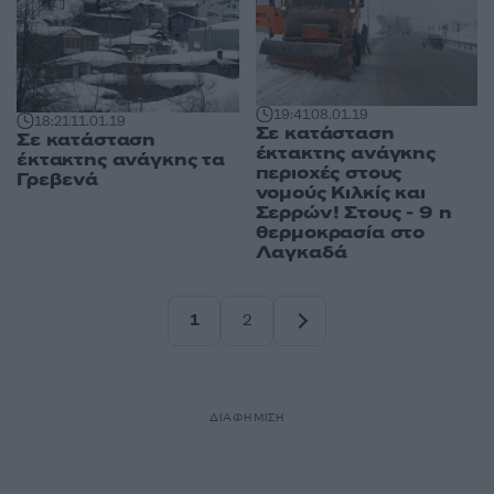
19:41
08.01.19
18:21
11.01.19
Σε κατάσταση
Σε κατάσταση
έκτακτης ανάγκης
έκτακτης ανάγκης τα
περιοχές στους
Γρεβενά
νομούς Κιλκίς και
Σερρών! Στους - 9 η
θερμοκρασία στο
Λαγκαδά
1
2
Σελίδα
Σελίδα
ΔΙΑΦΗΜΙΣΗ