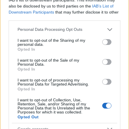
also be disclosed by us to third parties on the
IAB’s List of
Downstream Participants
that may further disclose it to other
third parties.
Please note that this website/app uses one or more Google
Personal Data Processing Opt Outs
services and may gather and store information including but
not limited to your visit or usage behaviour. You may click to
I want to opt-out of the Sharing of my
personal data.
grant or deny consent to Google and its third-party tags to
Opted In
use your data for below specified purposes in below Google
consent section.
I want to opt-out of the Sale of my
Personal Data.
Opted In
I want to opt-out of processing my
Personal Data for Targeted Advertising.
Opted In
12:06
16.03.20
I want to opt-out of Collection, Use,
Κορονοϊός στην Ρουμανία: Στα 158 τα
Retention, Sale, and/or Sharing of my
κρούσματα, τα περισσότερα “εισαγόμενα”
Personal Data that Is Unrelated with the
Purposes for which it was collected.
Opted Out