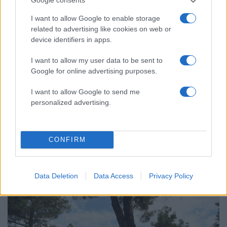
Google consents
I want to allow Google to enable storage
related to advertising like cookies on web or
device identifiers in apps.
I want to allow my user data to be sent to
Google for online advertising purposes.
I want to allow Google to send me
personalized advertising.
15:40
11.07.19
Αίτημα και από την Ημαθία για κήρυξη της
CONFIRM
περιοχής σε κατάσταση έκτακτης ανάγκης
Data Deletion
Data Access
Privacy Policy