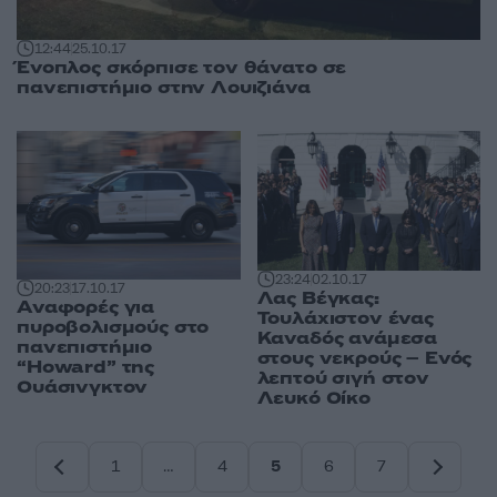
12:44
25.10.17
Ένοπλος σκόρπισε τον θάνατο σε
πανεπιστήμιο στην Λουιζιάνα
23:24
02.10.17
20:23
17.10.17
Λας Βέγκας:
Αναφορές για
Τουλάχιστον ένας
πυροβολισμούς στο
Καναδός ανάμεσα
πανεπιστήμιο
στους νεκρούς – Ενός
“Howard” της
λεπτού σιγή στον
Ουάσινγκτον
Λευκό Οίκο
1
…
4
5
6
7
Σελίδα
Σελίδα
Σελίδα
Σελίδα
Σελίδα