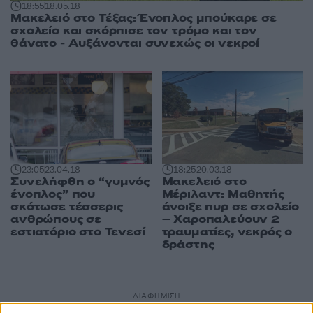
18:55
18.05.18
Μακελειό στο Τέξας: Ένοπλος μπούκαρε σε
σχολείο και σκόρπισε τον τρόμο και τον
θάνατο - Αυξάνονται συνεχώς οι νεκροί
18:25
20.03.18
23:05
23.04.18
Μακελειό στο
Συνελήφθη ο “γυμνός
Μέριλαντ: Μαθητής
ένοπλος” που
άνοιξε πυρ σε σχολείο
σκότωσε τέσσερις
– Χαροπαλεύουν 2
ανθρώπους σε
τραυματίες, νεκρός ο
εστιατόριο στο Τενεσί
δράστης
ΔΙΑΦΗΜΙΣΗ