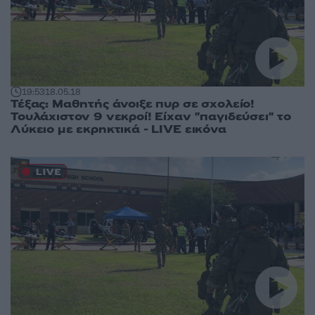
19:53
18.05.18
Τέξας: Μαθητής άνοιξε πυρ σε σχολείο!
Τουλάχιστον 9 νεκροί! Είχαν "παγιδεύσει" το
Λύκειο με εκρηκτικά - LIVE εικόνα