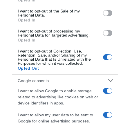
Opted In
use your data for below specified purposes in below Google
consent section.
I want to opt-out of the Sale of my
Personal Data.
Opted In
I want to opt-out of processing my
14:05
19.03.18
Personal Data for Targeted Advertising.
Μπήκε σε σπίτι και βίασε 12χρονη –
Opted In
Ανθρωποκυνηγητό για τον μασκοφόρο
I want to opt-out of Collection, Use,
Retention, Sale, and/or Sharing of my
Personal Data that Is Unrelated with the
Purposes for which it was collected.
Opted Out
Google consents
I want to allow Google to enable storage
related to advertising like cookies on web or
device identifiers in apps.
I want to allow my user data to be sent to
Google for online advertising purposes.
23:50
27.02.18
Συναγερμός από ένοπλο στο Καζάν! Δύο