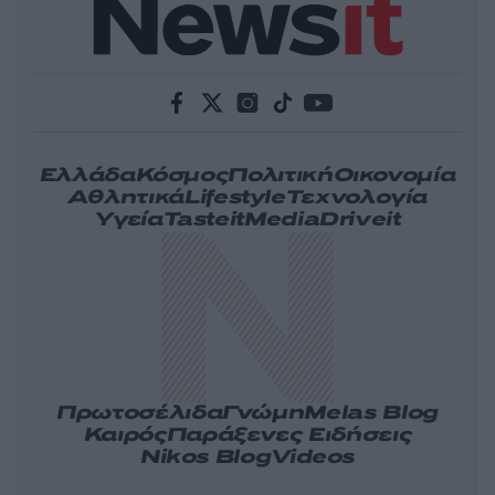
Ελλάδα
Κόσμος
Πολιτική
Οικονομία
Αθλητικά
Lifestyle
Τεχνολογία
Υγεία
Tasteit
Media
Driveit
Πρωτοσέλιδα
Γνώμη
Melas Blog
Καιρός
Παράξενες Ειδήσεις
Nikos Blog
Videos