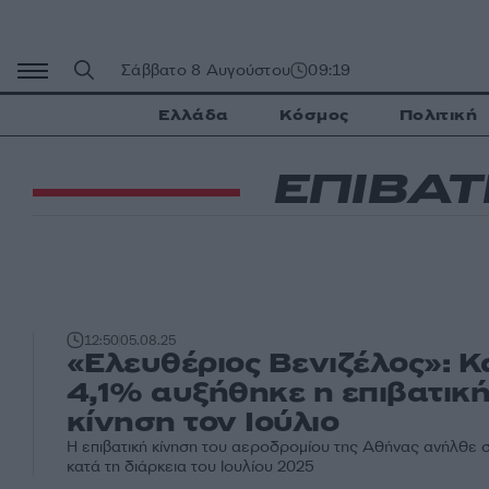
Μετάβαση
σε
περιεχόμενο
Σάββατο 8 Αυγούστου
09:19
Ελλάδα
Κόσμος
Πολιτική
ΕΠΙΒΑΤ
12:50
05.08.25
«Ελευθέριος Βενιζέλος»: Κ
4,1% αυξήθηκε η επιβατικ
κίνηση τον Ιούλιο
Η επιβατική κίνηση του αεροδρομίου της Αθήνας ανήλθε σ
κατά τη διάρκεια του Ιουλίου 2025