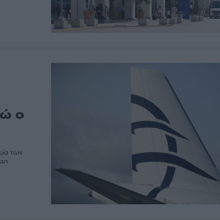
ρώ ο
εία των
ean