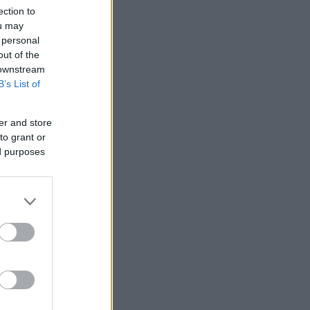
ection to
ou may
 personal
out of the
 downstream
B’s List of
er and store
to grant or
ed purposes