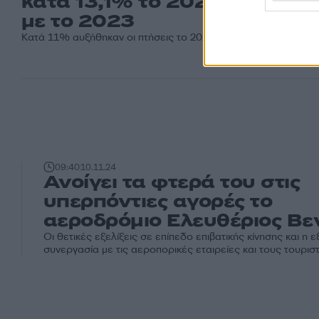
κατά 13,1% το 2024 σε σχέσ
με το 2023
Κατά 11% αυξήθηκαν οι πτήσεις το 2024
09:40
10.11.24
Ανοίγει τα φτερά του στις
υπερπόντιες αγορές το
αεροδρόμιο Ελευθέριος Βε
Οι θετικές εξελίξεις σε επίπεδο επιβατικής κίνησης και η ε
συνεργασία με τις αεροπορικές εταιρείες και τους τουριστι