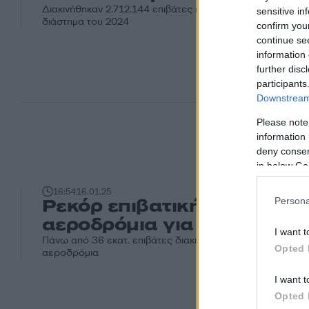
Διακινήθηκαν 2.712.144 επιβάτες έναντι 2.413.403 το αντί
sensitive in
διάστημα του 2024
confirm you
continue se
information 
further disc
participants
Downstream 
Please note
information 
deny consent
in below Go
16:54
16.01.25
Ρεκόρ επιβατικής κίνησης 
Persona
αεροδρόμια για το 2024
I want t
Πάνω από 36 εκατ. επιβάτες διακινήθηκαν στα 14 περιφε
Opted 
αεροδρόμια
I want t
Opted 