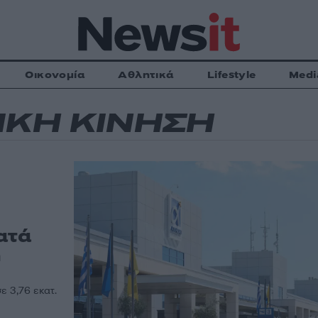
Οικονομία
Αθλητικά
Lifestyle
Medi
ΙΚΗ ΚΙΝΗΣΗ
ατά
ή
ε 3,76 εκατ.