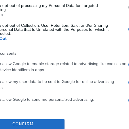
to opt-out of processing my Personal Data for Targeted
ing.
In
o opt-out of Collection, Use, Retention, Sale, and/or Sharing
ersonal Data that Is Unrelated with the Purposes for which it
lected.
Out
consents
o allow Google to enable storage related to advertising like cookies on
evice identifiers in apps.
o allow my user data to be sent to Google for online advertising
s.
to allow Google to send me personalized advertising.
17:18
16.12.24
AEGEAN: Σε ποιους
προορισμούς επιλέγουν
CONFIRM