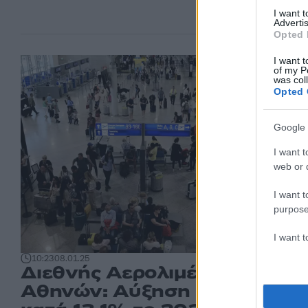
I want 
Advertis
Opted 
I want t
of my P
was col
Opted 
Google 
I want t
web or d
I want t
purpose
I want 
10:23
08.01.25
Διεθνής Αερολιμένας
Αθηνών: Αύξηση επιβατών