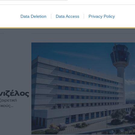
η
«πετάξουν» οι Έλληνες 
Χριστούγεννα
Οι παραδοσιακοί χριστουγεννιάτικοι προορισμοί κατ
Data Deletion
Data Access
Privacy Policy
την πρωτοκαθεδρία στις προτιμήσεις των επιβατών
νιζέλος
ξαιρετική
κούς...