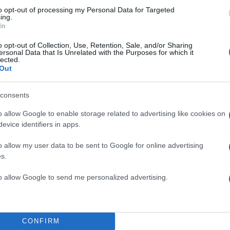
to opt-out of processing my Personal Data for Targeted
ing.
In
o opt-out of Collection, Use, Retention, Sale, and/or Sharing
ersonal Data that Is Unrelated with the Purposes for which it
lected.
Out
consents
o allow Google to enable storage related to advertising like cookies on
evice identifiers in apps.
o allow my user data to be sent to Google for online advertising
s.
13:58
01.05.23
to allow Google to send me personalized advertising.
Νίκος Ανδρουλάκης: Στι
ά
εκλογές να πάρουμε μαζ
απόφαση αλλαγής
Στην πορεία για την Πρωτομαγιά βρέθηκε ο πρόεδ
CONFIRM