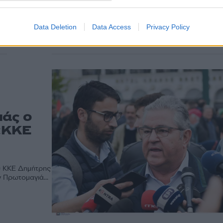
ΠΑΣΟΚ - Κινήματος Αλλαγής, Νίκος Ανδρουλάκης, 
έστειλε το δικό του μήνυμα...
Data Deletion
Data Access
Privacy Policy
ιάς ο
«ΚΚΕ
υ ΚΚΕ Δημήτρης
ν Πρωτομαγιά...