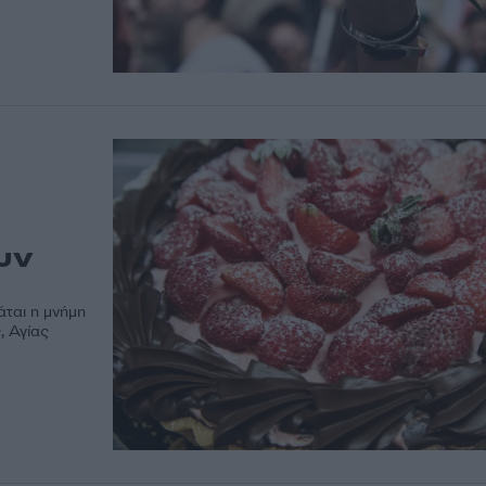
ουν
άται η μνήμη
, Αγίας