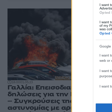
I want 
Advertis
Opted 
I want t
of my P
was col
Opted 
Google 
I want t
web or d
I want t
purpose
18:00
01.05.23
Γαλλία: Επεισοδιακές
I want 
δηλώσεις για την Πρωτομαγι
– Συγκρούσεις της
αστυνομίας με αριστεριστές