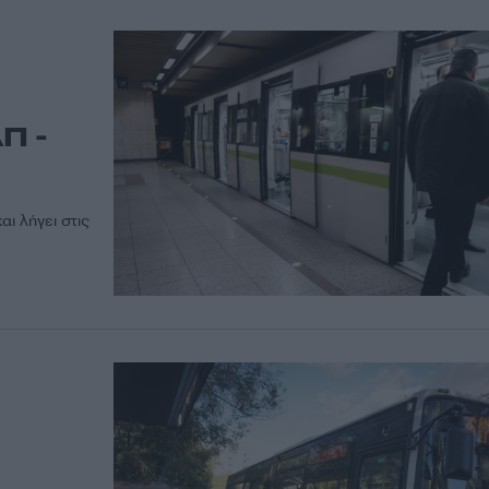
Π -
αι λήγει στις