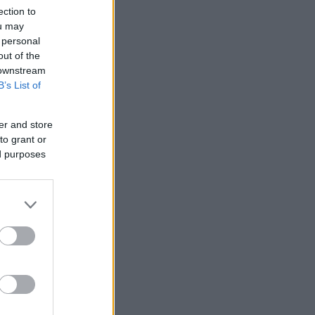
ection to
ou may
 personal
out of the
 downstream
B’s List of
er and store
to grant or
ed purposes