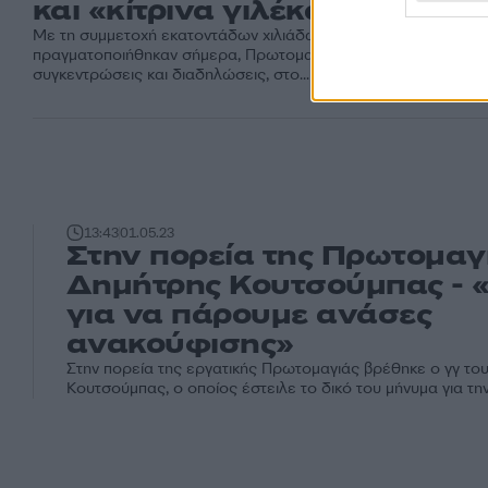
και «κίτρινα γιλέκα»
Με τη συμμετοχή εκατοντάδων χιλιάδων ανθρώπων
πραγματοποιήθηκαν σήμερα, Πρωτομαγιά, στη Γαλλία
συγκεντρώσεις και διαδηλώσεις, στο...
13:43
01.05.23
Στην πορεία της Πρωτομαγ
Δημήτρης Κουτσούμπας - 
για να πάρουμε ανάσες
ανακούφισης»
Στην πορεία της εργατικής Πρωτομαγιάς βρέθηκε ο γγ το
Κουτσούμπας, ο οποίος έστειλε το δικό του μήνυμα για τη