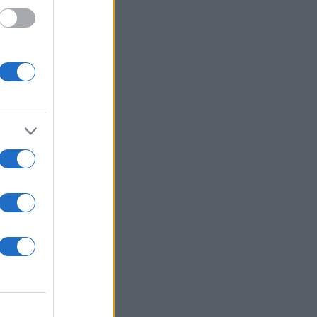
ς
ί μια
ρος του