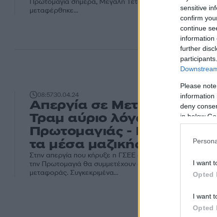
Πρωτομαγιά σήμερα, Μεγάλη Τετάρτη (01.05.2024). Η υπο
sensitive in
μεταφέρθηκε...
confirm you
continue se
information 
further disc
participants
Downstream 
Please note
08:57
30.04.24
information 
Απεργία σε Μετρό, λεωφορ
deny consent
Τραμ αύριο λόγω της
in below Go
Πρωτομαγιάς - Πώς θα κι
τα μέσα μαζικής μεταφορά
Persona
Στην απεργία που κήρυξε η ΓΣΕΕ αύριο Μεγάλη Τετάρτη (0
I want t
την Πρωτομαγιά θα συμμετέχουν οι εργαζόμενοι στα μέσα
μεταφοράς. Συγκεκριμένα...
Opted 
I want t
Opted 