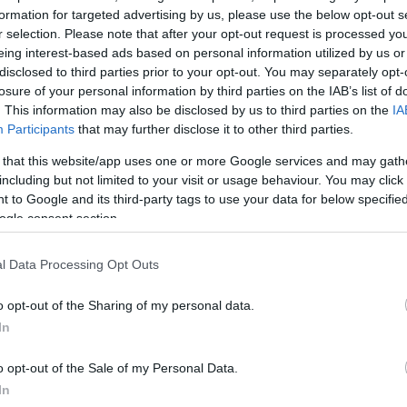
χρεωτική αργία
formation for targeted advertising by us, please use the below opt-out s
r selection. Please note that after your opt-out request is processed y
eing interest-based ads based on personal information utilized by us or
disclosed to third parties prior to your opt-out. You may separately opt-
losure of your personal information by third parties on the IAB’s list of
. This information may also be disclosed by us to third parties on the
IA
Participants
that may further disclose it to other third parties.
 that this website/app uses one or more Google services and may gath
including but not limited to your visit or usage behaviour. You may click 
εία και
 to Google and its third-party tags to use your data for below specifi
ogle consent section.
νηθούν
ς
l Data Processing Opt Outs
1.05.2024) για
o opt-out of the Sharing of my personal data.
 μαζικής
In
o opt-out of the Sale of my Personal Data.
In