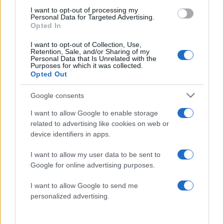
I want to opt-out of processing my
Personal Data for Targeted Advertising.
Opted In
I want to opt-out of Collection, Use,
Retention, Sale, and/or Sharing of my
Personal Data that Is Unrelated with the
Purposes for which it was collected.
Opted Out
Google consents
I want to allow Google to enable storage
related to advertising like cookies on web or
13:33
13.07.16
device identifiers in apps.
Euro 2016: Άφαντος ο Βρετανός που κέρδισε
1,2 εκατ. απ’το γκολ του Έντερ
I want to allow my user data to be sent to
Google for online advertising purposes.
I want to allow Google to send me
personalized advertising.