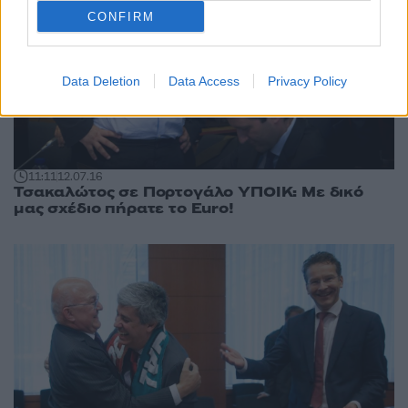
CONFIRM
Data Deletion
Data Access
Privacy Policy
11:11
12.07.16
Τσακαλώτος σε Πορτογάλο ΥΠΟΙΚ: Με δικό
μας σχέδιο πήρατε το Euro!