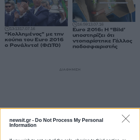
16:59
13.07.16
13:13
17.07.16
Euro 2016: Η “Bild’
“Κολλημένος” με την
υποστηρίζει ότι
κούπα του Euro 2016
ντοπαρίστηκε Γάλλος
ο Ρονάλντο! (ΦΩΤΟ)
ποδοσφαιριστής
ΔΙΑΦΗΜΙΣΗ
newsit.gr -
Do Not Process My Personal
Information