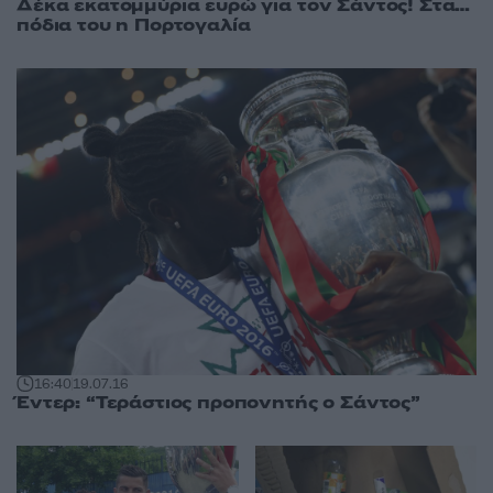
Δέκα εκατομμύρια ευρώ για τον Σάντος! Στα…
πόδια του η Πορτογαλία
16:40
19.07.16
Έντερ: “Τεράστιος προπονητής ο Σάντος”