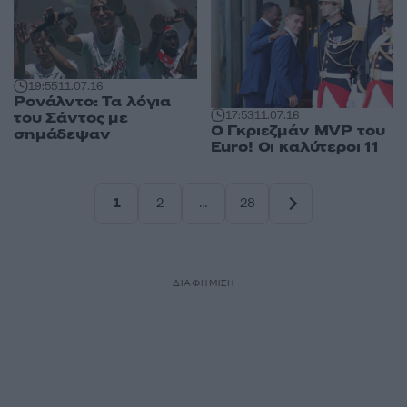
19:55
11.07.16
Ρονάλντο: Τα λόγια
του Σάντος με
17:53
11.07.16
Ο Γκριεζμάν MVP του
σημάδεψαν
Euro! Οι καλύτεροι 11
1
2
…
28
Σελίδα
Σελίδα
Σελίδα
ΔΙΑΦΗΜΙΣΗ