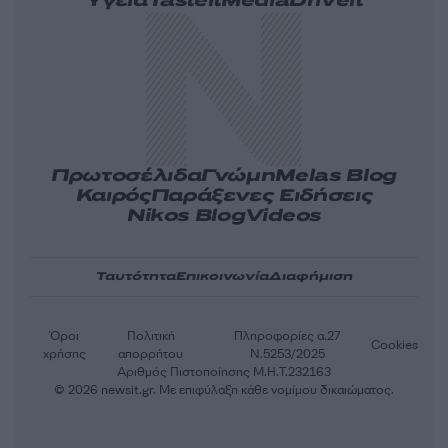
Υγεία
Tasteit
Media
Driveit
Πρωτοσέλιδα
Γνώμη
Melas Blog
Καιρός
Παράξενες Ειδήσεις
Nikos Blog
Videos
Ταυτότητα
Επικοινωνία
Διαφήμιση
Όροι
Πολιτική
Πληροφορίες α.27
Cookies
χρήσης
απορρήτου
Ν.5253/2025
Αριθμός Πιστοποίησης Μ.Η.Τ.232163
© 2026 newsit.gr. Με επιφύλαξη κάθε νομίμου δικαιώματος.