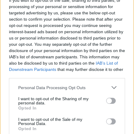
If you wish to opt-out of the sale, sharing to third parties, or
processing of your personal or sensitive information for
targeted advertising by us, please use the below opt-out
section to confirm your selection. Please note that after your
opt-out request is processed you may continue seeing
interest-based ads based on personal information utilized by
us or personal information disclosed to third parties prior to
your opt-out. You may separately opt-out of the further
disclosure of your personal information by third parties on the
IAB’s list of downstream participants. This information may
also be disclosed by us to third parties on the
IAB’s List of
Downstream Participants
that may further disclose it to other
third parties.
Please note that this website/app uses one or more Google
Personal Data Processing Opt Outs
services and may gather and store information including but
not limited to your visit or usage behaviour. You may click to
I want to opt-out of the Sharing of my
personal data.
grant or deny consent to Google and its third-party tags to
13:50
13.07.16
Opted In
Τραγωδία μετά το Euro 2016! Πόνταρε στη
use your data for below specified purposes in below Google
Γαλλία και αυτοκτόνησε
consent section.
I want to opt-out of the Sale of my
Personal Data.
Opted In