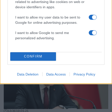
related to advertising like cookies on web or
device identifiers in apps.
I want to allow my user data to be sent to
Google for online advertising purposes.
I want to allow Google to send me
16:47
03.06.21
«Χαστούκι» στη Γερμανία από το Ευρωπαϊκό
personalized advertising.
Δικαστήριο: Παραβίαζε συστηματικά τα όρια
για την ατμοσφαιρική ρύπανση
CONFIRM
Data Deletion
Data Access
Privacy Policy
13:36
19.01.21