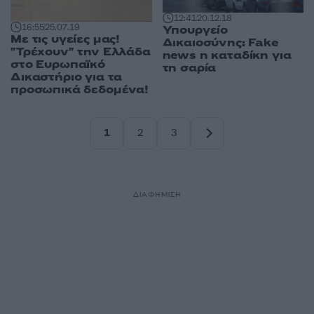
12:41
20.12.18
16:55
25.07.19
Υπουργείο
Με τις υγείες μας!
Δικαιοσύνης: Fake
"Τρέχουν" την Ελλάδα
news η καταδίκη για
στο Ευρωπαϊκό
τη σαρία
Δικαστήριο για τα
προσωπικά δεδομένα!
1
2
3
Σελίδα
Σελίδα
Σελίδα
ΔΙΑΦΗΜΙΣΗ