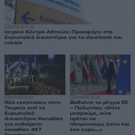
15:16
13.12.22
Ιατρικό Κέντρο Αθηνών: Προσφύγει στα
Ευρωπαϊκά Δικαστήρια για τα clawback και
rebate
12:52
23.11.21
18:43
28.10.21
Νέο «χαστούκι» στην
Βαθαίνει το ρήγμα ΕΕ
Τουρκία από το
– Πολωνίας: «Ούτε
Ευρωπαϊκό
μπορούμε, ούτε
Δικαστήριο: Καταδίκη
πρέπει να
για αυθαίρετη
πληρώσουμε έστω και
καταδίκη 427
ένα ευρώ…»
δικαστικών