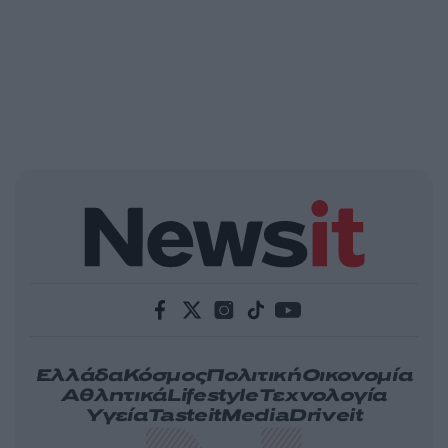
Ελλάδα
Κόσμος
Πολιτική
Οικονομία
Αθλητικά
Lifestyle
Τεχνολογία
Υγεία
Tasteit
Media
Driveit