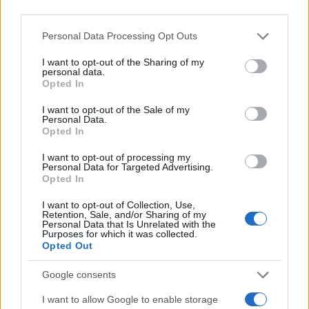
third parties.
Please note that this website/app uses one or more Google
Personal Data Processing Opt Outs
services and may gather and store information including but
not limited to your visit or usage behaviour. You may click to
I want to opt-out of the Sharing of my
personal data.
grant or deny consent to Google and its third-party tags to
Opted In
use your data for below specified purposes in below Google
consent section.
I want to opt-out of the Sale of my
Personal Data.
Opted In
14:31
14.09.21
Στο στόχαστρο πάλι η Τουρκία – Το ΕΔΔΑ
I want to opt-out of processing my
καταδίκασε την αδικαιολόγητη προφυλάκιση
Personal Data for Targeted Advertising.
Κούρδου δημάρχου
Opted In
I want to opt-out of Collection, Use,
Retention, Sale, and/or Sharing of my
Personal Data that Is Unrelated with the
Purposes for which it was collected.
Opted Out
Google consents
I want to allow Google to enable storage