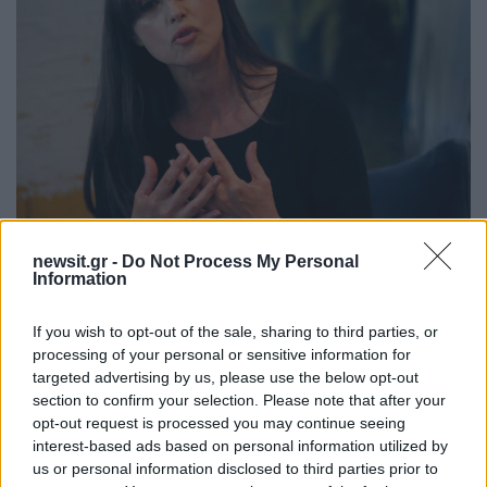
23:11
10.05.17
newsit.gr -
Do Not Process My Personal
Monica Bellucci: Αν η πλαστική χειρουργική
Information
μας κάνει καλό γιατί να την στερηθούμε;
If you wish to opt-out of the sale, sharing to third parties, or
processing of your personal or sensitive information for
targeted advertising by us, please use the below opt-out
section to confirm your selection. Please note that after your
opt-out request is processed you may continue seeing
interest-based ads based on personal information utilized by
us or personal information disclosed to third parties prior to