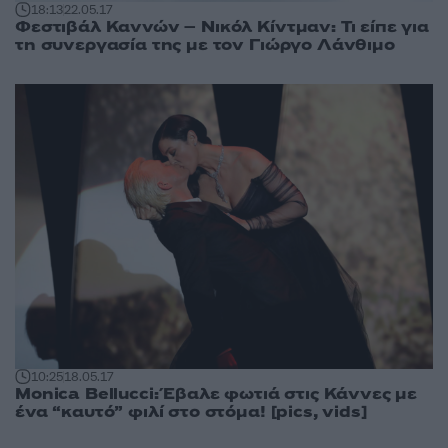
18:13
22.05.17
Φεστιβάλ Καννών – Νικόλ Κίντμαν: Τι είπε για
τη συνεργασία της με τον Γιώργο Λάνθιμο
10:25
18.05.17
Monica Bellucci: Έβαλε φωτιά στις Κάννες με
ένα “καυτό” φιλί στο στόμα! [pics, vids]