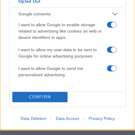
Opted Out
Google consents
I want to allow Google to enable storage
10:33
15.04.17
related to advertising like cookies on web or
Φεστιβάλ Καννών: Τρίτο “Χρυσό Φοίνικα”
και… ρεκόρ διεκδικεί ο Χάνεκε
device identifiers in apps.
I want to allow my user data to be sent to
Google for online advertising purposes.
I want to allow Google to send me
personalized advertising.
16:02
13.04.17
Λάνθιμος: Υποψήφια
11:03
31.01.17
CONFIRM
για Χρυσό Φοίνικα
Πέδρο, Πέδρο είσαι
στις Κάννες η νέα
εδώ; Ο Αλμοδόβαρ
ταινία του
πρόεδρος στο
Φεστιβάλ των
Data Deletion
Data Access
Privacy Policy
Καννών