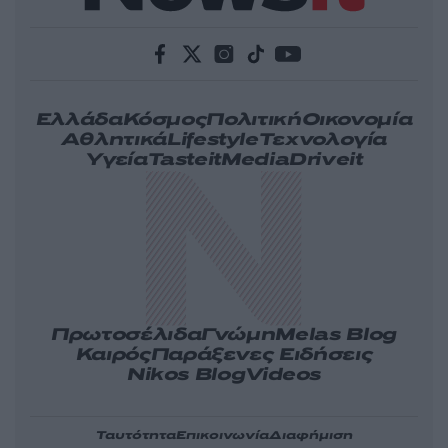
Ελλάδα
Κόσμος
Πολιτική
Οικονομία
Αθλητικά
Lifestyle
Τεχνολογία
Υγεία
Tasteit
Media
Driveit
Πρωτοσέλιδα
Γνώμη
Melas Blog
Καιρός
Παράξενες Ειδήσεις
Nikos Blog
Videos
Ταυτότητα
Επικοινωνία
Διαφήμιση