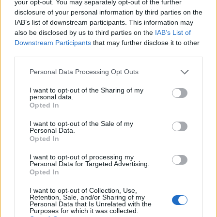
your opt-out. You may separately opt-out of the further
disclosure of your personal information by third parties on the
IAB’s list of downstream participants. This information may
also be disclosed by us to third parties on the
IAB’s List of
Downstream Participants
that may further disclose it to other
third parties.
16:15
25.04.17
Please note that this website/app uses one or more Google
Personal Data Processing Opt Outs
Ο Χρυσός Φοίνικας φέτος θα είναι
services and may gather and store information including but
διαμαντένιος!
not limited to your visit or usage behaviour. You may click to
I want to opt-out of the Sharing of my
personal data.
grant or deny consent to Google and its third-party tags to
Opted In
use your data for below specified purposes in below Google
consent section.
I want to opt-out of the Sale of my
Personal Data.
Opted In
I want to opt-out of processing my
Personal Data for Targeted Advertising.
Opted In
I want to opt-out of Collection, Use,
Retention, Sale, and/or Sharing of my
Personal Data that Is Unrelated with the
Purposes for which it was collected.