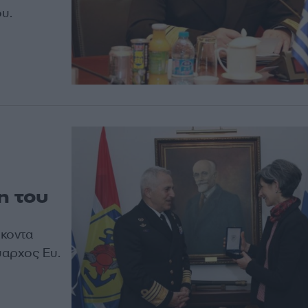
υ.
η του
ήκοντα
αρχος Ευ.