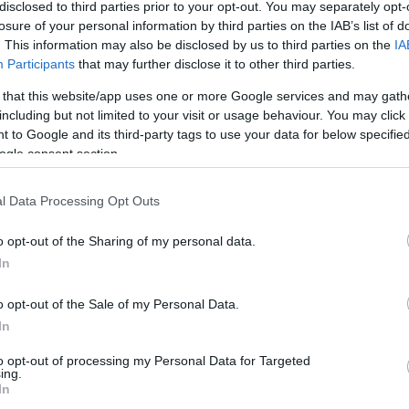
disclosed to third parties prior to your opt-out. You may separately opt-
losure of your personal information by third parties on the IAB’s list of
παντά ο
. This information may also be disclosed by us to third parties on the
IA
Participants
that may further disclose it to other third parties.
ων 8 –
ούσαμε
 that this website/app uses one or more Google services and may gath
including but not limited to your visit or usage behaviour. You may click 
νας
 to Google and its third-party tags to use your data for below specifi
ν τουρκικών
ogle consent section.
ος ΓΕΕΘΑ
ουν των
l Data Processing Opt Outs
λοίαρχος
o opt-out of the Sharing of my personal data.
In
κος
o opt-out of the Sale of my Personal Data.
In
 την φιλία,
to opt-out of processing my Personal Data for Targeted
ing.
In