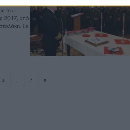
s]
ας του
ος 2017, από
τολάκη. Σε
1
…
7
8
Σελίδα
Σελίδα
Σελίδα