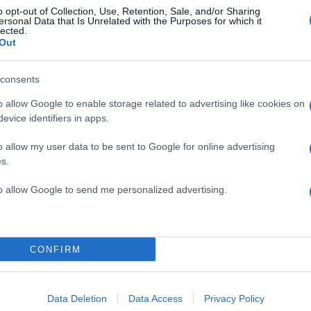
o opt-out of Collection, Use, Retention, Sale, and/or Sharing
ersonal Data that Is Unrelated with the Purposes for which it
lected.
Out
υγας
πό το
consents
o allow Google to enable storage related to advertising like cookies on
του ΝΑΤΟ
evice identifiers in apps.
άγγελος
o allow my user data to be sent to Google for online advertising
ς Συνόδου
s.
to allow Google to send me personalized advertising.
CONFIRM
στην
Data Deletion
Data Access
Privacy Policy