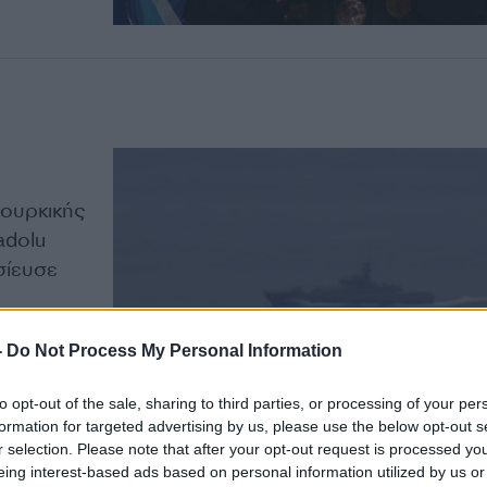
τουρκικής
adolu
σίευσε
ο στα Ίμια
-
Do Not Process My Personal Information
 1996
ο επεισόδιο
to opt-out of the sale, sharing to third parties, or processing of your per
formation for targeted advertising by us, please use the below opt-out s
r selection. Please note that after your opt-out request is processed y
eing interest-based ads based on personal information utilized by us or