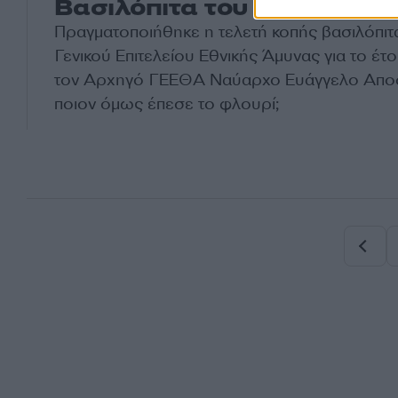
Βασιλόπιτα του ΓΕΕΘΑ; [pic
Πραγματοποιήθηκε η τελετή κοπής βασιλόπιτ
Γενικού Επιτελείου Εθνικής Άμυνας για το έτ
τον Αρχηγό ΓΕΕΘΑ Ναύαρχο Ευάγγελο Αποσ
ποιον όμως έπεσε το φλουρί;