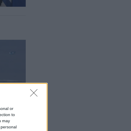
sonal or
ection to
ou may
 personal