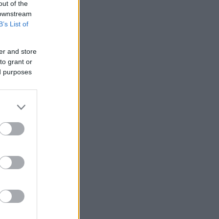
out of the
 downstream
B’s List of
er and store
to grant or
ed purposes