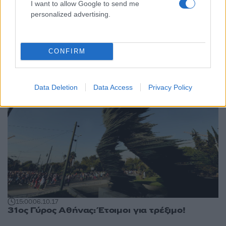
I want to allow Google to send me
personalized advertising.
16:11
09.10.17
31ος Γύρος Αθήνας: Οι αιτήσεις, η διαδρομή
και το πρόγραμμα
CONFIRM
Data Deletion
Data Access
Privacy Policy
15:00
06.10.17
31ος Γύρος Αθήνας: Έτοιμοι για τρέξιμο!