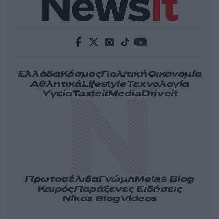
Ελλάδα
Κόσμος
Πολιτική
Οικονομία
Αθλητικά
Lifestyle
Τεχνολογία
Υγεία
Tasteit
Media
Driveit
Πρωτοσέλιδα
Γνώμη
Melas Blog
Καιρός
Παράξενες Ειδήσεις
Nikos Blog
Videos