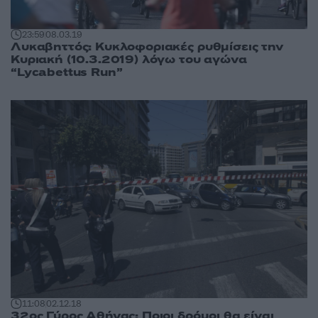
23:59
08.03.19
Λυκαβηττός: Κυκλοφοριακές ρυθμίσεις την
Κυριακή (10.3.2019) λόγω του αγώνα
“Lycabettus Run”
11:08
02.12.18
32ος Γύρος Αθήνας: Ποιοι δρόμοι θα είναι