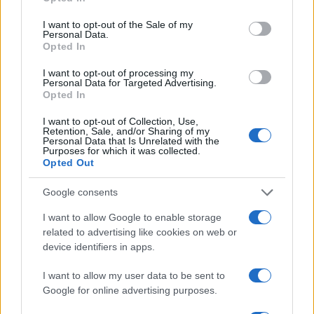
use your data for below specified purposes in below Google
consent section.
I want to opt-out of the Sale of my
Personal Data.
Opted In
I want to opt-out of processing my
Personal Data for Targeted Advertising.
Opted In
12:40
16.10.17
I want to opt-out of Collection, Use,
31ος Γύρος Αθήνας: Για λίγες μέρες ακόμα οι
Retention, Sale, and/or Sharing of my
εγγραφές
Personal Data that Is Unrelated with the
Purposes for which it was collected.
Opted Out
Google consents
I want to allow Google to enable storage
related to advertising like cookies on web or
device identifiers in apps.
I want to allow my user data to be sent to
Google for online advertising purposes.