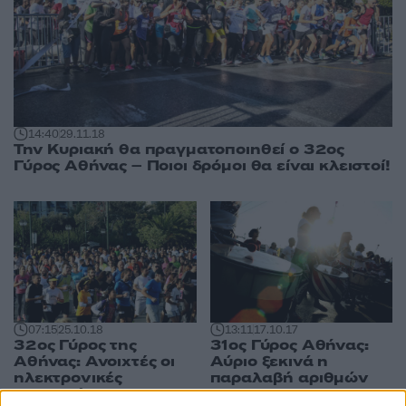
14:40
29.11.18
Την Κυριακή θα πραγματοποιηθεί ο 32ος
Γύρος Αθήνας – Ποιοι δρόμοι θα είναι κλειστοί!
07:15
25.10.18
13:11
17.10.17
32ος Γύρος της
31ος Γύρος Αθήνας:
Αθήνας: Ανοιχτές οι
Αύριο ξεκινά η
ηλεκτρονικές
παραλαβή αριθμών
εγγραφές