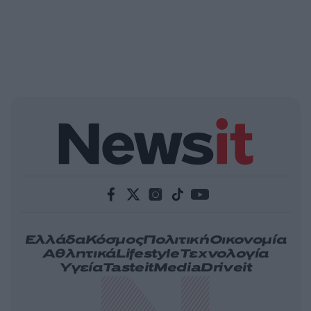
Ελλάδα
Κόσμος
Πολιτική
Οικονομία
Αθλητικά
Lifestyle
Τεχνολογία
Υγεία
Tasteit
Media
Driveit