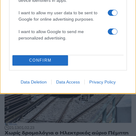
device identifiers in apps.
I want to allow my user data to be sent to
07:35
02.02.23
Google for online advertising purposes.
Ηλεκτρικός: Στάση εργασίας σήμερα από τις 12
μέχρι τις 3 το μεσημέρι
I want to allow Google to send me
personalized advertising.
CONFIRM
Data Deletion
Data Access
Privacy Policy
21:13
01.02.23
Χωρίς δρομολόγια ο Ηλεκτρικός αύριο Πέμπτη