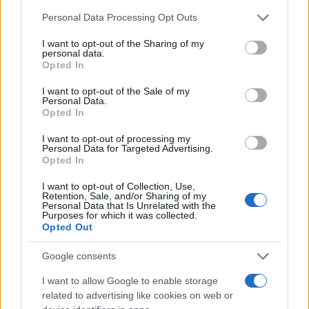
Please note that this website/app uses one or more Google
Personal Data Processing Opt Outs
services and may gather and store information including but
not limited to your visit or usage behaviour. You may click to
I want to opt-out of the Sharing of my
personal data.
grant or deny consent to Google and its third-party tags to
Opted In
use your data for below specified purposes in below Google
consent section.
10:55
02.02.23
I want to opt-out of the Sale of my
Άγρια επίθεση σε 17χρονο στον ΗΣΑΠ στο Νέο
Personal Data.
Ηράκλειο
Opted In
I want to opt-out of processing my
Personal Data for Targeted Advertising.
Opted In
I want to opt-out of Collection, Use,
Retention, Sale, and/or Sharing of my
Personal Data that Is Unrelated with the
Purposes for which it was collected.
Opted Out
Google consents
I want to allow Google to enable storage
related to advertising like cookies on web or