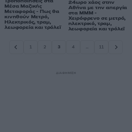
Τροποποιήσεις στα
24ωρο χάος στην
Μέσα Μαζικής
Αθήνα με την απεργία
Μεταφοράς - Πως θα
στα ΜΜΜ -
κινηθούν Μετρό,
Χειρόφρενο σε μετρό,
Ηλεκτρικός, τραμ,
ηλεκτρικό, τραμ,
λεωφορεία και τρόλεϊ
λεωφορεία και τρόλεϊ
1
2
3
4
…
11
Σελίδα
Σελίδα
Σελίδα
Σελίδα
Σελίδα
ΔΙΑΦΗΜΙΣΗ