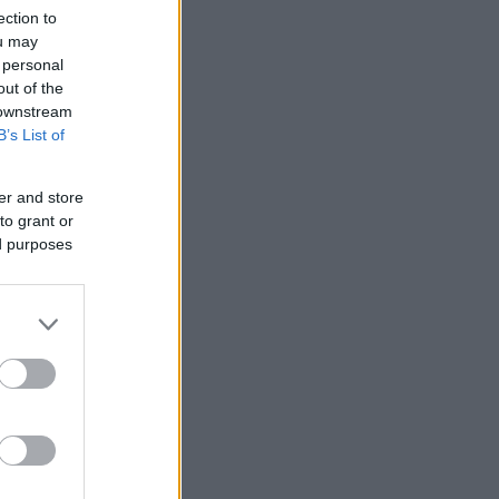
ection to
ou may
 personal
out of the
 downstream
B’s List of
er and store
to grant or
ed purposes