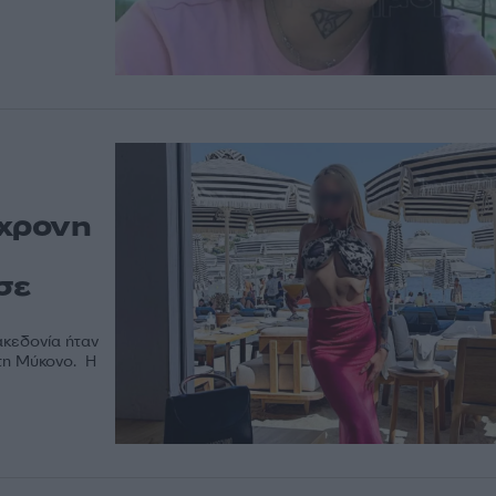
1χρονη
σε
ακεδονία ήταν
τη Μύκονο. Η