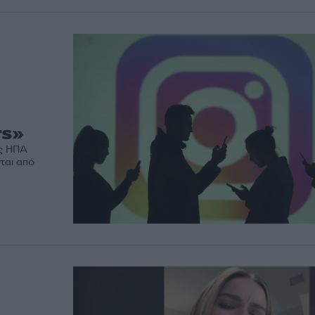
rs»
ις ΗΠΑ
ται από