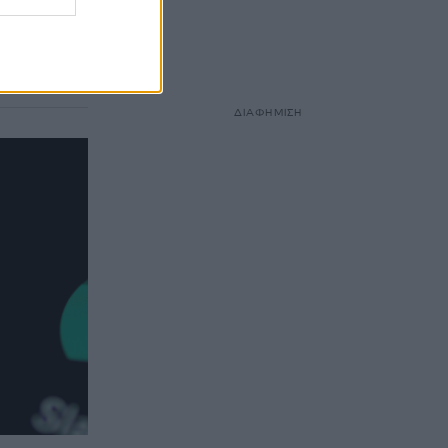
ου
τός
 αντιδράσεων
ΔΙΑΦΗΜΙΣΗ