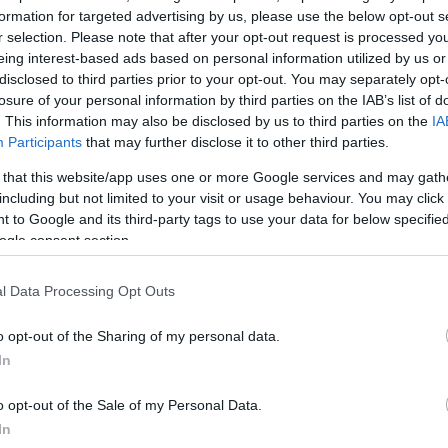
formation for targeted advertising by us, please use the below opt-out s
r selection. Please note that after your opt-out request is processed y
eing interest-based ads based on personal information utilized by us or
disclosed to third parties prior to your opt-out. You may separately opt-
losure of your personal information by third parties on the IAB’s list of
. This information may also be disclosed by us to third parties on the
IA
Participants
that may further disclose it to other third parties.
 that this website/app uses one or more Google services and may gath
including but not limited to your visit or usage behaviour. You may click 
 to Google and its third-party tags to use your data for below specifi
ο
ogle consent section.
άνε
l Data Processing Opt Outs
καναν unfollow
o opt-out of the Sharing of my personal data.
 τις τελευταίες
In
o opt-out of the Sale of my Personal Data.
In