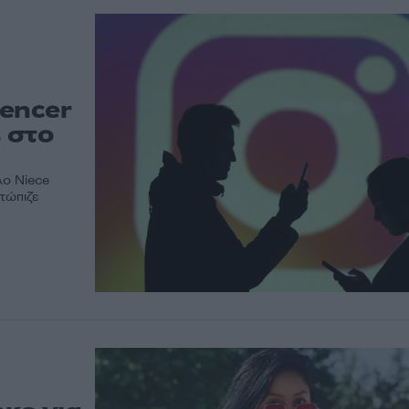
uencer
s στο
λο Niece
τώπιζε