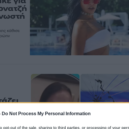
κε για
ρνατζή
γνωστή
κης κάθισε
πρώην
τάζει
-
Do Not Process My Personal Information
ες που έχουν
to opt-out of the sale, sharing to third parties, or processing of your per
ς ανακοινώθηκε