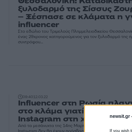
Θεσσαλονίκη: Καταδικάστη
ξυλοδαρμό της Σίσσυς Ζου
– Ξέσπασε σε κλάματα η 
influencer
Στο εδώλιο του Τριμελούς Πλημμελειοδικείου Θεσσαλονί
ένας 29χρονος κατηγορούμενος για τον ξυλοδαρμό της 
συντρόφου...
09:40
12.03.22
Influencer στη Ρωσία πλαν
στο κλάμα γιατί κλείνει το
newsit.gr 
Instagram στη χώρα
Από τα μεσάνυχτα της 14ης Μαρτίου στην Ρωσία οι πολίτ
If you wish 
Instagram δεν θα έχουν πρόσβαση στην πλατφόρμα, όπω