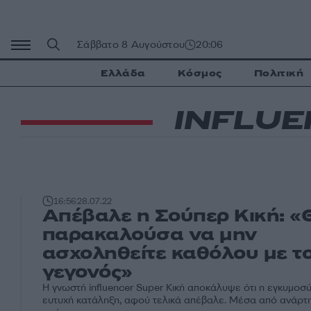
Μετάβαση
σε
περιεχόμενο
Σάββατο 8 Αυγούστου
20:06
Ελλάδα
Κόσμος
Πολιτική
INFLU
16:56
28.07.22
Απέβαλε η Σούπερ Κική: «
παρακαλούσα να μην
ασχοληθείτε καθόλου με τ
γεγονός»
H γνωστή influencer Super Κική αποκάλυψε ότι η εγκυμοσύ
ευτυχή κατάληξη, αφού τελικά απέβαλε. Μέσα από ανάρτ