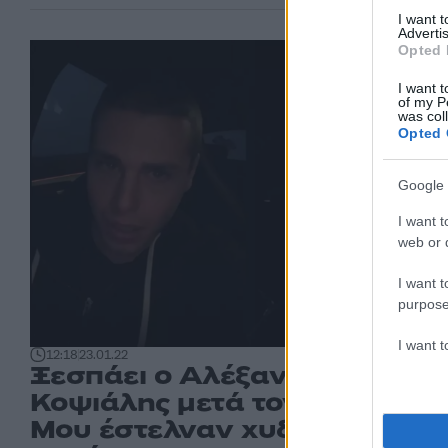
I want 
Advertis
Opted 
I want t
of my P
was col
Opted 
Google 
I want t
web or d
I want t
purpose
I want 
12:18
23.01.22
Ξεσπάει ο Αλέξανδρος
Κοψιάλης μετά τον «πόλεμο»
Μου έστελναν χυδαία