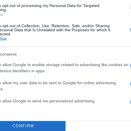
to opt-out of processing my Personal Data for Targeted
ing.
In
o opt-out of Collection, Use, Retention, Sale, and/or Sharing
ersonal Data that Is Unrelated with the Purposes for which it
lected.
Out
consents
o allow Google to enable storage related to advertising like cookies on
evice identifiers in apps.
o allow my user data to be sent to Google for online advertising
s.
to allow Google to send me personalized advertising.
19:29
22.01.22
Αλέξανδρος Κοψιάλης:
100.000 ακόλουθους σ
:
Instagram μετά τις
CONFIRM