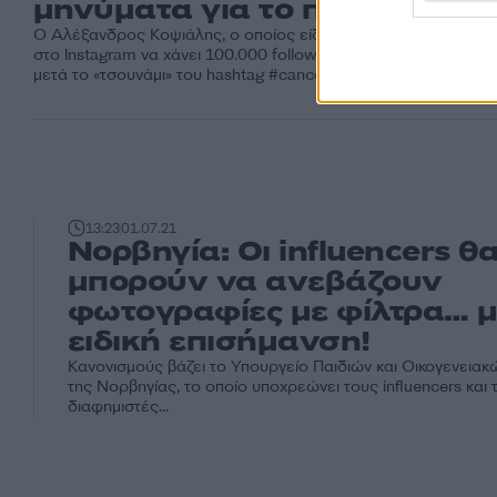
μηνύματα για το παιδί μου
Ο Αλέξανδρος Κοψιάλης, ο οποίος είδε τον λογαριασμό του
στο Instagram να χάνει 100.000 followers (!) σε λίγες μέρες
μετά το «τσουνάμι» του hashtag #cancel_kopsialis...
13:23
01.07.21
Νορβηγία: Οι influencers θ
μπορούν να ανεβάζουν
φωτογραφίες με φίλτρα… μ
ειδική επισήμανση!
Κανονισμούς βάζει το Υπουργείο Παιδιών και Οικογενει
της Νορβηγίας, το οποίο υποχρεώνει τους influencers και 
διαφημιστές...