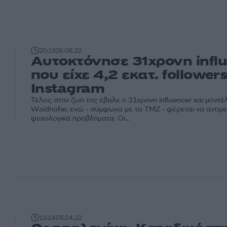
20:13
26.06.22
Αυτοκτόνησε 31χρονη infl
που είχε 4,2 εκατ. follower
Instagram
Τέλος στην ζωή της έβαλε η 31χρονη influencer και μοντέ
Waidhofer, ενώ - σύμφωνα με το TMZ - φέρεται να αντιμε
ψυχολογικά προβλήματα. Οι...
13:14
05.04.22