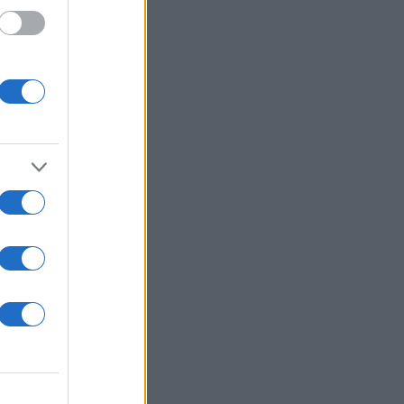
 Έχασε
το