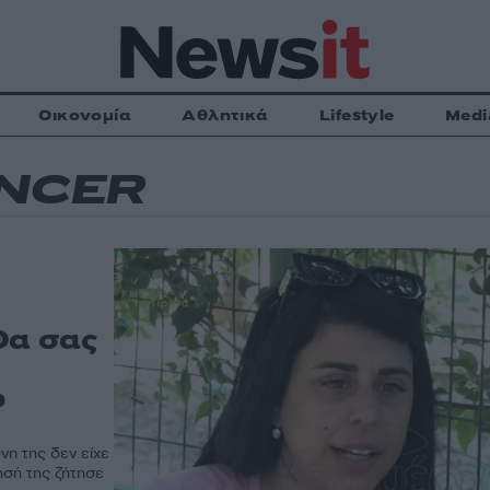
Οικονομία
Αθλητικά
Lifestyle
Medi
ENCER
Θα σας
ο
νη της δεν είχε
ησή της ζήτησε